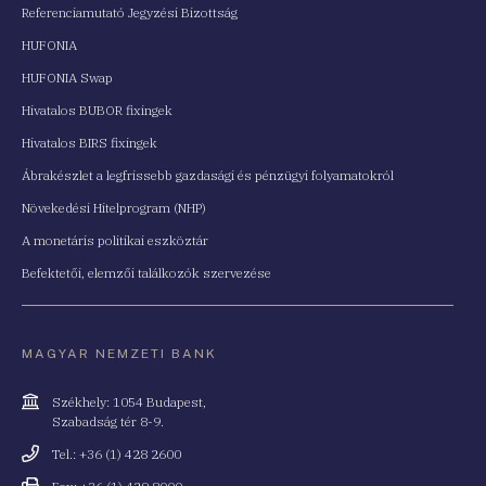
Referenciamutató Jegyzési Bizottság
HUFONIA
HUFONIA Swap
Hivatalos BUBOR fixingek
Hivatalos BIRS fixingek
Ábrakészlet a legfrissebb gazdasági és pénzügyi folyamatokról
Növekedési Hitelprogram (NHP)
A monetáris politikai eszköztár
Befektetői, elemzői találkozók szervezése
MAGYAR NEMZETI BANK
Cím
Székhely: 1054 Budapest,
Szabadság tér 8-9.
Telefonszám
Tel.: +36 (1) 428 2600
Fax