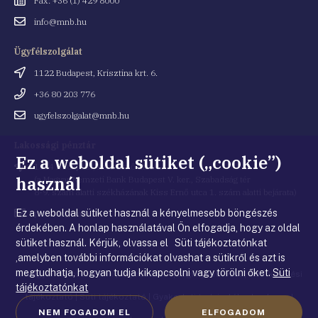
Fax: +36 (1) 429 8000
Email
info@mnb.hu
cím
Ügyfélszolgálat
Cím
1122 Budapest, Krisztina krt. 6.
Telefonszám
+36 80 203 776
Email
ugyfelszolgalat@mnb.hu
cím
Lakossági pénztár
Ez a weboldal sütiket („cookie”)
Cím
1054 Budapest, Kiss Ernő utca 1.
használ
(a Magyar Nemzeti Bank Budapest V. ker., Szabadság tér
8-9. szám alatti székházának Kiss Ernő utca 1. szám alatti bejárata)
Ez a weboldal sütiket használ a kényelmesebb böngészés
Email
penztar@mnb.hu
cím
érdekében. A honlap használatával Ön elfogadja, hogy az oldal
sütiket használ. Kérjük, olvassa el Süti tájékoztatónkat
,amelyben további információkat olvashat a sütikről és azt is
megtudhatja, hogyan tudja kikapcsolni vagy törölni őket.
Süti
© Magyar Nemzeti Bank
|
Impresszum
|
Jogi nyilatkozat
|
Adatkezelési
tájékoztatónkat
tájékoztató
|
Süti tájékoztató
|
Gyakorlati tudnivalók a honlappal
NEM FOGADOM EL
ELFOGADOM