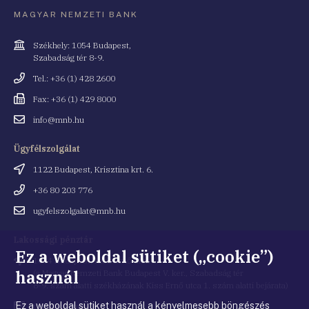
MAGYAR NEMZETI BANK
Cím
Székhely: 1054 Budapest,
Szabadság tér 8-9.
Telefonszám
Tel.: +36 (1) 428 2600
Fax
Fax: +36 (1) 429 8000
Email
info@mnb.hu
cím
Ügyfélszolgálat
Cím
1122 Budapest, Krisztina krt. 6.
Telefonszám
+36 80 203 776
Email
ugyfelszolgalat@mnb.hu
cím
Lakossági pénztár
Ez a weboldal sütiket („cookie”)
Cím
1054 Budapest, Kiss Ernő utca 1.
használ
(a Magyar Nemzeti Bank Budapest V. ker., Szabadság tér
8-9. szám alatti székházának Kiss Ernő utca 1. szám alatti bejárata)
Ez a weboldal sütiket használ a kényelmesebb böngészés
Email
penztar@mnb.hu