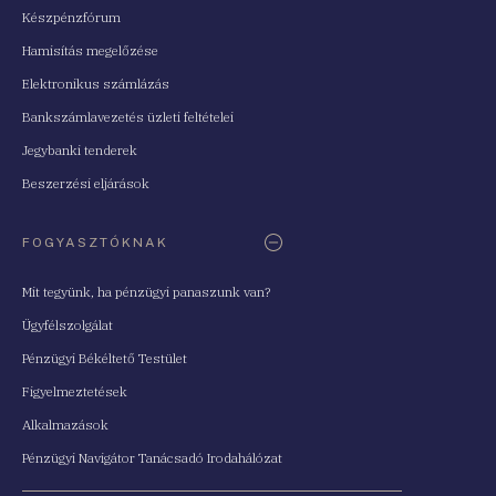
Készpénzfórum
Hamisítás megelőzése
Elektronikus számlázás
Bankszámlavezetés üzleti feltételei
Jegybanki tenderek
Beszerzési eljárások
FOGYASZTÓKNAK
Mit tegyünk, ha pénzügyi panaszunk van?
Ügyfélszolgálat
Pénzügyi Békéltető Testület
Figyelmeztetések
Alkalmazások
Pénzügyi Navigátor Tanácsadó Irodahálózat