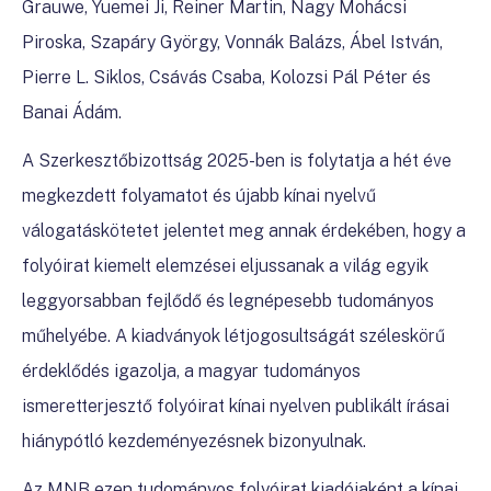
Grauwe, Yuemei Ji, Reiner Martin, Nagy Mohácsi
Piroska, Szapáry György, Vonnák Balázs, Ábel István,
Pierre L. Siklos, Csávás Csaba, Kolozsi Pál Péter és
Banai Ádám.
A Szerkesztőbizottság 2025-ben is folytatja a hét éve
megkezdett folyamatot és újabb kínai nyelvű
válogatáskötetet jelentet meg annak érdekében, hogy a
folyóirat kiemelt elemzései eljussanak a világ egyik
leggyorsabban fejlődő és legnépesebb tudományos
műhelyébe. A kiadványok létjogosultságát széleskörű
érdeklődés igazolja, a magyar tudományos
ismeretterjesztő folyóirat kínai nyelven publikált írásai
hiánypótló kezdeményezésnek bizonyulnak.
Az MNB ezen tudományos folyóirat kiadójaként a kínai