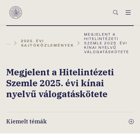
Főmenü
Keresés
Men
Magyar
Nemzeti
Bank
AKTUÁLIS
MEGJELENT A
OLDAL:
HITELINTÉZETI
2025. ÉVI
...
SZEMLE 2025. ÉVI
SAJTÓKÖZLEMÉNYEK
KÍNAI NYELVŰ
VÁLOGATÁSKÖTETE
Megjelent a Hitelintézeti
Szemle 2025. évi kínai
nyelvű válogatáskötete
Kiemelt témák