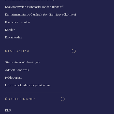
Közlemények a Monetáris Tanács üléseiről
Kamatmeghatározó ülések rövidített jegyzőkönyvei
Közérdekű adatok
Karrier
Etikai kódex
STATISZTIKA
Statisztikai közlemények
Adatok, idősorok
Módszertan
Információk adatszolgáltatóknak
ÜGYFELEINKNEK
KLIR