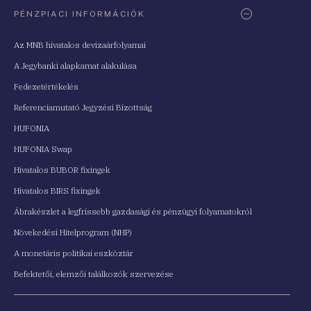
PÉNZPIACI INFORMÁCIÓK
Az MNB hivatalos devizaárfolyamai
A Jegybanki alapkamat alakulása
Fedezetértékelés
Referenciamutató Jegyzési Bizottság
HUFONIA
HUFONIA Swap
Hivatalos BUBOR fixingek
Hivatalos BIRS fixingek
Ábrakészlet a legfrissebb gazdasági és pénzügyi folyamatokról
Növekedési Hitelprogram (NHP)
A monetáris politikai eszköztár
Befektetői, elemzői találkozók szervezése