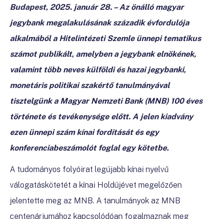
Budapest, 2025. január 28. – Az önálló magyar
jegybank megalakulásának századik évfordulója
alkalmából a Hitelintézeti Szemle ünnepi tematikus
számot publikált, amelyben a jegybank elnökének,
valamint több neves külföldi és hazai jegybanki,
monetáris politikai szakértő tanulmányával
tisztelgünk a Magyar Nemzeti Bank (MNB) 100 éves
története és tevékenysége előtt. A jelen kiadvány
ezen ünnepi szám kínai fordítását és egy
konferenciabeszámolót foglal egy kötetbe.
A tudományos folyóirat legújabb kínai nyelvű
válogatáskötetét a kínai Holdújévet megelőzően
jelentette meg az MNB. A tanulmányok az MNB
centenáriumához kapcsolódóan fogalmaznak meg