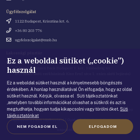
cím
Ügyfélszolgálat
Cím
1122 Budapest, Krisztina krt. 6.
Telefonszám
+36 80 203 776
Email
ugyfelszolgalat@mnb.hu
cím
Lakossági pénztár
Ez a weboldal sütiket („cookie”)
Cím
1054 Budapest, Kiss Ernő utca 1.
használ
(a Magyar Nemzeti Bank Budapest V. ker., Szabadság tér
8-9. szám alatti székházának Kiss Ernő utca 1. szám alatti bejárata)
Ez a weboldal sütiket használ a kényelmesebb böngészés
Email
penztar@mnb.hu
cím
érdekében. A honlap használatával Ön elfogadja, hogy az oldal
sütiket használ. Kérjük, olvassa el Süti tájékoztatónkat
,amelyben további információkat olvashat a sütikről és azt is
megtudhatja, hogyan tudja kikapcsolni vagy törölni őket.
Süti
© Magyar Nemzeti Bank
|
Impresszum
|
Jogi nyilatkozat
|
Adatkezelési
tájékoztatónkat
tájékoztató
|
Süti tájékoztató
|
Gyakorlati tudnivalók a honlappal
NEM FOGADOM EL
ELFOGADOM
kapcsolatban