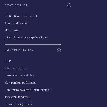
STATISZTIKA
Statisztikai közlemények
Adatok, idősorok
Módszertan
Információk adatszolgáltatóknak
ÜGYFELEINKNEK
KLIR
Készpénzfórum
Hamisítás megelőzése
Elektronikus számlázás
Bankszámlavezetés üzleti feltételei
Jegybanki tenderek
Beszerzési eljárások