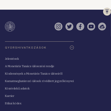
Vi
a
te
Instagram
Twitter
Facebook
YouTube
Sell
Oldaltérkép
GYORSHIVATKOZÁSOK
Jelentések
A Monetáris Tanács ülésezési rendje
Közlemények a Monetáris Tanács üléseiről
Kamatmeghatározó ülések rövidített jegyzőkönyvei
Közérdekű adatok
Karrier
Etikai kódex