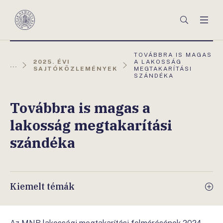
Főmenü
Keresés
Men
Magyar
Nemzeti
Bank
AKTUÁLIS
TOVÁBBRA IS MAGAS
OLDAL:
2025. ÉVI
A LAKOSSÁG
...
SAJTÓKÖZLEMÉNYEK
MEGTAKARÍTÁSI
SZÁNDÉKA
Továbbra is magas a
lakosság megtakarítási
szándéka
Kiemelt témák