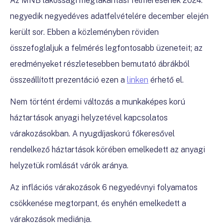
Az MNB lakossági megtakarítási felmérésének 2024.
negyedik negyedéves adatfelvételére december elején
került sor. Ebben a közleményben röviden
összefoglaljuk a felmérés legfontosabb üzeneteit; az
eredményeket részletesebben bemutató ábrákból
összeállított prezentáció ezen a
linken
érhető el.
Nem történt érdemi változás a munkaképes korú
háztartások anyagi helyzetével kapcsolatos
várakozásokban. A nyugdíjaskorú főkeresővel
rendelkező háztartások körében emelkedett az anyagi
helyzetük romlását várók aránya.
Az inflációs várakozások 6 negyedévnyi folyamatos
csökkenése megtorpant, és enyhén emelkedett a
várakozások mediánja.