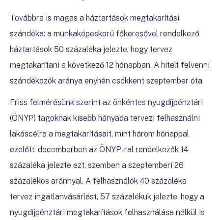
Továbbra is magas a háztartások megtakarítási
szándéka: a munkaképeskorú főkeresővel rendelkező
háztartások 50 százaléka jelezte, hogy tervez
megtakarítani a következő 12 hónapban. A hitelt felvenni
szándékozók aránya enyhén csökkent szeptember óta.
Friss felmérésünk szerint az önkéntes nyugdíjpénztári
(ÖNYP) tagoknak kisebb hányada tervezi felhasználni
lakáscélra a megtakarításait, mint három hónappal
ezelőtt: decemberben az ÖNYP-ral rendelkezők 14
százaléka jelezte ezt, szemben a szeptemberi 26
százalékos aránnyal. A felhasználók 40 százaléka
tervez ingatlanvásárlást, 57 százalékuk jelezte, hogy a
nyugdíjpénztári megtakarítások felhasználása nélkül is