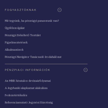
FOGYASZTÓKNAK
Mit tegyünk, ha pénzügyi panaszunk van?
Ügyfélszolgálat
Pénzügyi Békéltető Testület
Figyelmeztetések
Alkalmazások
Pénzügyi Navigátor Tanácsadó Irodahálózat
PÉNZPIACI INFORMÁCIÓK
Az MNB hivatalos devizaárfolyamai
A Jegybanki alapkamat alakulása
Fedezetértékelés
Referenciamutató Jegyzési Bizottság