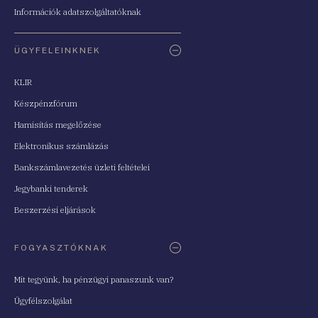
Információk adatszolgáltatóknak
ÜGYFELEINKNEK
KLIR
Készpénzfórum
Hamisítás megelőzése
Elektronikus számlázás
Bankszámlavezetés üzleti feltételei
Jegybanki tenderek
Beszerzési eljárások
FOGYASZTÓKNAK
Mit tegyünk, ha pénzügyi panaszunk van?
Ügyfélszolgálat