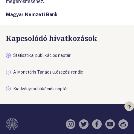
megerősítéséhez.
Magyar Nemzeti Bank
Kapcsolódó hivatkozások
Statisztikai publikációs naptár
A Monetáris Tanács ülésezési rendje
Kiadványi publikációs naptár
Vi
a
te
Instagram
Twitter
Facebook
YouTube
Sell