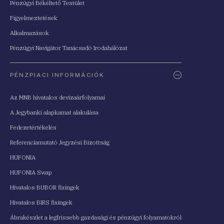
Pénzügyi Békéltető Testület
Figyelmeztetések
Alkalmazások
Pénzügyi Navigátor Tanácsadó Irodahálózat
PÉNZPIACI INFORMÁCIÓK
Az MNB hivatalos devizaárfolyamai
A Jegybanki alapkamat alakulása
Fedezetértékelés
Referenciamutató Jegyzési Bizottság
HUFONIA
HUFONIA Swap
Hivatalos BUBOR fixingek
Hivatalos BIRS fixingek
Ábrakészlet a legfrissebb gazdasági és pénzügyi folyamatokról