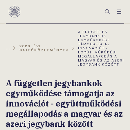
Főmenü
Keresés
Men
Magyar
Nemzeti
Bank
AKTUÁLIS
A FÜGGETLEN
OLDAL:
JEGYBANKOK
EGYMŰKÖDÉSE
TÁMOGATJA AZ
2026. ÉVI
...
INNOVÁCIÓT -
SAJTÓKÖZLEMÉNYEK
EGYÜTTMŰKÖDÉSI
MEGÁLLAPODÁS A
MAGYAR ÉS AZ AZERI
JEGYBANK KÖZÖTT
A független jegybankok
egyműködése támogatja az
innovációt - együttműködési
megállapodás a magyar és az
azeri jegybank között