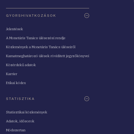
Oldaltérkép
GYORSHIVATKOZÁSOK
Jelentések
A Monetáris Tanács ülésezési rendje
Közlemények a Monetáris Tanács üléseiről
Kamatmeghatározó ülések rövidített jegyzőkönyvei
Közérdekű adatok
Karrier
Etikai kódex
STATISZTIKA
Statisztikai közlemények
Adatok, idősorok
Módszertan