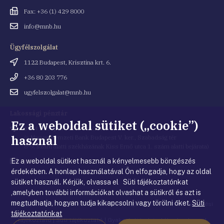
Fax
Fax: +36 (1) 429 8000
Email
info@mnb.hu
cím
Ügyfélszolgálat
Cím
1122 Budapest, Krisztina krt. 6.
Telefonszám
+36 80 203 776
Email
ugyfelszolgalat@mnb.hu
cím
Lakossági pénztár
Ez a weboldal sütiket („cookie”)
Cím
1054 Budapest, Kiss Ernő utca 1.
használ
(a Magyar Nemzeti Bank Budapest V. ker., Szabadság tér
8-9. szám alatti székházának Kiss Ernő utca 1. szám alatti bejárata)
Ez a weboldal sütiket használ a kényelmesebb böngészés
Email
penztar@mnb.hu
cím
érdekében. A honlap használatával Ön elfogadja, hogy az oldal
sütiket használ. Kérjük, olvassa el Süti tájékoztatónkat
,amelyben további információkat olvashat a sütikről és azt is
megtudhatja, hogyan tudja kikapcsolni vagy törölni őket.
Süti
© Magyar Nemzeti Bank
|
Impresszum
|
Jogi nyilatkozat
|
Adatkezelési
tájékoztatónkat
tájékoztató
|
Süti tájékoztató
|
Gyakorlati tudnivalók a honlappal