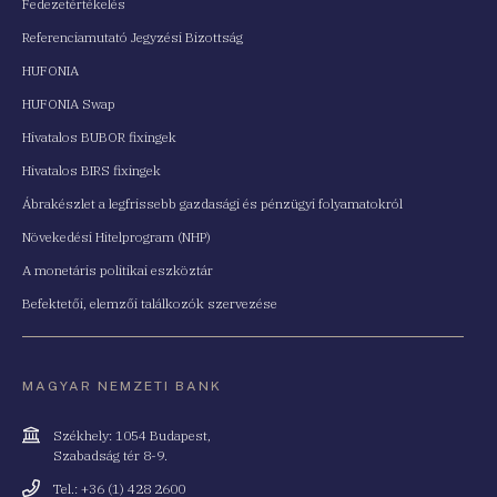
Fedezetértékelés
Referenciamutató Jegyzési Bizottság
HUFONIA
HUFONIA Swap
Hivatalos BUBOR fixingek
Hivatalos BIRS fixingek
Ábrakészlet a legfrissebb gazdasági és pénzügyi folyamatokról
Növekedési Hitelprogram (NHP)
A monetáris politikai eszköztár
Befektetői, elemzői találkozók szervezése
MAGYAR NEMZETI BANK
Cím
Székhely: 1054 Budapest,
Szabadság tér 8-9.
Telefonszám
Tel.: +36 (1) 428 2600