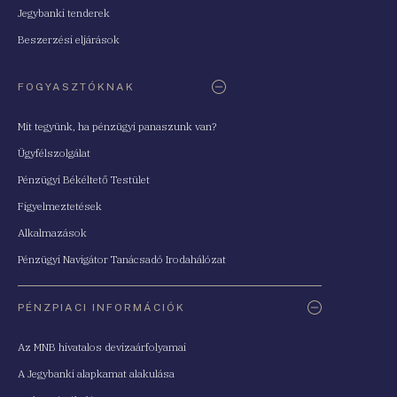
Jegybanki tenderek
Beszerzési eljárások
FOGYASZTÓKNAK
Mit tegyünk, ha pénzügyi panaszunk van?
Ügyfélszolgálat
Pénzügyi Békéltető Testület
Figyelmeztetések
Alkalmazások
Pénzügyi Navigátor Tanácsadó Irodahálózat
PÉNZPIACI INFORMÁCIÓK
Az MNB hivatalos devizaárfolyamai
A Jegybanki alapkamat alakulása