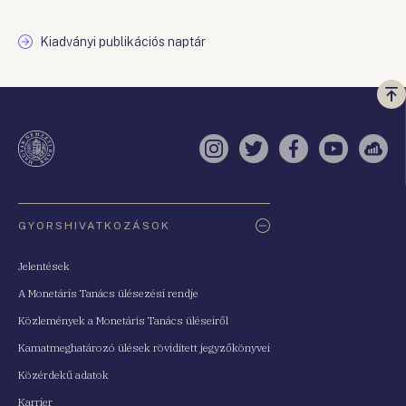
Kiadványi publikációs naptár
Vi
a
te
Instagram
Twitter
Facebook
YouTube
Sell
Oldaltérkép
GYORSHIVATKOZÁSOK
Jelentések
A Monetáris Tanács ülésezési rendje
Közlemények a Monetáris Tanács üléseiről
Kamatmeghatározó ülések rövidített jegyzőkönyvei
Közérdekű adatok
Karrier