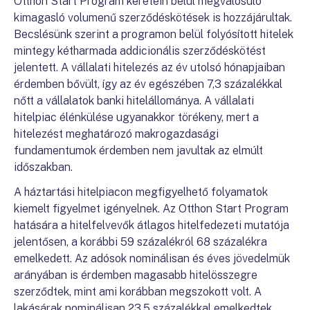
Otthon Start Program keretein belül megvalósuló
kimagasló volumenű szerződéskötések is hozzájárultak.
Becslésünk szerint a programon belül folyósított hitelek
mintegy kétharmada addicionális szerződéskötést
jelentett. A vállalati hitelezés az év utolsó hónapjaiban
érdemben bővült, így az év egészében 7,3 százalékkal
nőtt a vállalatok banki hitelállománya. A vállalati
hitelpiac élénkülése ugyanakkor törékeny, mert a
hitelezést meghatározó makrogazdasági
fundamentumok érdemben nem javultak az elmúlt
időszakban.
A háztartási hitelpiacon megfigyelhető folyamatok
kiemelt figyelmet igényelnek. Az Otthon Start Program
hatására a hitelfelvevők átlagos hitelfedezeti mutatója
jelentősen, a korábbi 59 százalékról 68 százalékra
emelkedett. Az adósok nominálisan és éves jövedelmük
arányában is érdemben magasabb hitelösszegre
szerződtek, mint ami korábban megszokott volt. A
lakásárak nominálisan 23,5 százalékkal emelkedtek