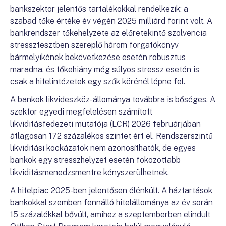
bankszektor jelentős tartalékokkal rendelkezik: a
szabad tőke értéke év végén 2025 milliárd forint volt. A
bankrendszer tőkehelyzete az előretekintő szolvencia
stressztesztben szereplő három forgatókönyv
bármelyikének bekövetkezése esetén robusztus
maradna, és tőkehiány még súlyos stressz esetén is
csak a hitelintézetek egy szűk körénél lépne fel.
A bankok likvideszköz-állománya továbbra is bőséges. A
szektor egyedi megfelelésen számított
likviditásfedezeti mutatója (LCR) 2026 februárjában
átlagosan 172 százalékos szintet ért el. Rendszerszintű
likviditási kockázatok nem azonosíthatók, de egyes
bankok egy stresszhelyzet esetén fokozottabb
likviditásmenedzsmentre kényszerülhetnek.
A hitelpiac 2025-ben jelentősen élénkült. A háztartások
bankokkal szemben fennálló hitelállománya az év során
15 százalékkal bővült, amihez a szeptemberben elindult