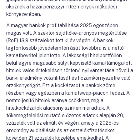
okoznak a hazai pénzügyi intézmények működési
környezetében.
A magyar bankok profitabilitása 2025 egészében
magas volt. A szektor sajáttőke-arányos megtérülése
(RoE) 18,9 százalékot tett ki év végén. A bankok
legfontosabb jövedelemforrását továbbra is a nettó
kamatbevétel jelentette. A lakossági hitelportfólión
belül egyre magasabb súlyt képviselő kamattámogatott
hitelek valós értékelésen történő nyilvántartása növeli a
banki eredmény volatilitását és hozamkörnyezetre való
érzékenységét. Ezt a kockázatot a bankok zöme
részben vagy egészben a kamatswap-piacon fedezi. A
nemteljesítő hitelek aránya csökkent, míg a
hitelkockázatok alacsony szinten maradtak. A
tőkemegfelelési mutató előzetes adatok alapján 20,1
százalék volt az elmúlt év végén, amely a 2025-ös
eredmény auditálását és az osztalékfizetéseket
követően 21 százalék közelébe emelkedhet. A