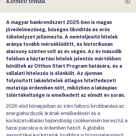
Kiemelt témák
A magyar bankrendszert 2025-ben is magas
jövedelmezőség, bőséges likviditás és erős
tőkehelyzet jellemezte. A nemteljesítő hitelek
aránya tovább mérséklődött, és historikusan
alacsony szinten volt az év végén. Az év második
felében a háztartási hitelek jelentős mértékben
bővültek az Otthon Start Program hatására, és a
vállalati hitelezés is élénkült. Az újonnan
folyósított lakáshitelek átlagos hitelfedezeti
mutatója érdemben nőtt, miközben a lakáspiac
túlértékeltsége is emelkedett az elmúlt év során.
2026 első hónapjaiban az iráni háború kirobbanása az
energiahordozók árának emelkedésén és a
kockázatvállalási hajlandóság csökkenésén keresztül a
hazai piacokra is érdemben hatott. A globális
geopolitikai kockázatok továbbra is bizonytalanságot