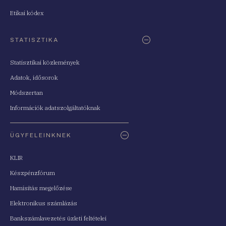
Etikai kódex
STATISZTIKA
Statisztikai közlemények
Adatok, idősorok
Módszertan
Információk adatszolgáltatóknak
ÜGYFELEINKNEK
KLIR
Készpénzfórum
Hamisítás megelőzése
Elektronikus számlázás
Bankszámlavezetés üzleti feltételei