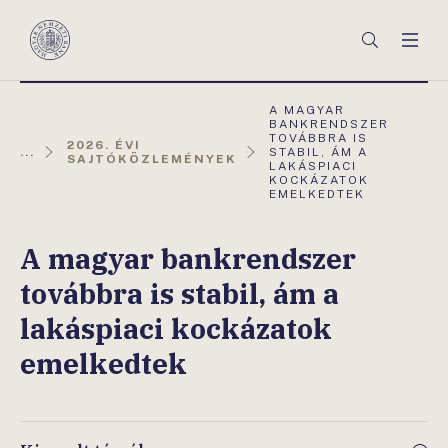
Főmenü
Keresés
Men
Magyar
Nemzeti
Bank
AKTUÁLIS
A MAGYAR
OLDAL:
BANKRENDSZER
TOVÁBBRA IS
2026. ÉVI
...
STABIL, ÁM A
SAJTÓKÖZLEMÉNYEK
LAKÁSPIACI
KOCKÁZATOK
EMELKEDTEK
A magyar bankrendszer
továbbra is stabil, ám a
lakáspiaci kockázatok
emelkedtek