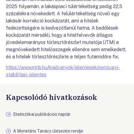
2025 folyamán, a lakáspiaci túlértékeltség pedig 22,5
százalékra növekedett. A felülértékeltség növeli egy
lakásár-korrekció kockázatát, ami a hitelek
fedezettségére is kedvezőtlenül hatna. A bedőlések
kockázatát mérsékli, hogy a hitelfelvevők átlagos
jövedelemarányos törlesztőrészlet mutatója (JTM) a
megnövekedett hitelösszegek ellenére sem emelkedett,
és a hitelek törlesztőrészlete a teljes futamidőre fix.
https://www.mnb.hu/kiadvanyok/jelentesek/penzugyi-
stabilitasi-jelentes
Kapcsolódó hivatkozások
Statisztikai publikációs naptár
A Monetáris Tanács ülésezési rendje