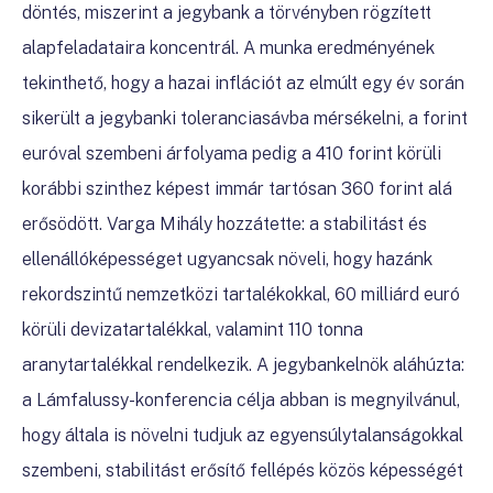
döntés, miszerint a jegybank a törvényben rögzített
alapfeladataira koncentrál. A munka eredményének
tekinthető, hogy a hazai inflációt az elmúlt egy év során
sikerült a jegybanki toleranciasávba mérsékelni, a forint
euróval szembeni árfolyama pedig a 410 forint körüli
korábbi szinthez képest immár tartósan 360 forint alá
erősödött. Varga Mihály hozzátette: a stabilitást és
ellenállóképességet ugyancsak növeli, hogy hazánk
rekordszintű nemzetközi tartalékokkal, 60 milliárd euró
körüli devizatartalékkal, valamint 110 tonna
aranytartalékkal rendelkezik. A jegybankelnök aláhúzta:
a Lámfalussy-konferencia célja abban is megnyilvánul,
hogy általa is növelni tudjuk az egyensúlytalanságokkal
szembeni, stabilitást erősítő fellépés közös képességét