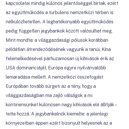
kapcsolatai mindig különös jelentőséggel bírtak, ezért
az együttműködés a turbulens nemzetközi térben is
nélkülözhetetlen. A leghatékonyabb együttműködés
pedig független jegybankok között valósulhat meg.
Mint mondta: a világgazdasági pólusok korábban
példátlan átrendeződésének vagyunk a tanúi, Kína
felemelkedésével párhuzamosan új kihívások érik az
USA dominanciáját, Európa egyre nyilvánvalóbb
lemaradása mellett. A nemzetközi összefogást
Európában tovább sürgeti az a tény, hogy a
világgazdaságban ma zajló válságok a mi
kontinensünket különösen nagy kihívások elé állítják –
tette hozzá. A jegybankelnök kiemelte: a jelenlegi
környezetben éppen ezért bizonyult helyesnek az a