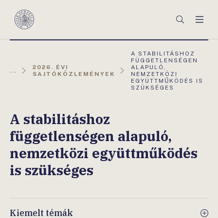
Főmenü
Keresés
Men
Magyar
Nemzeti
Bank
AKTUÁLIS
A STABILITÁSHOZ
OLDAL:
FÜGGETLENSÉGEN
2026. ÉVI
ALAPULÓ,
...
SAJTÓKÖZLEMÉNYEK
NEMZETKÖZI
EGYÜTTMŰKÖDÉS IS
SZÜKSÉGES
A stabilitáshoz
függetlenségen alapuló,
nemzetközi együttműködés
is szükséges
Kiemelt témák