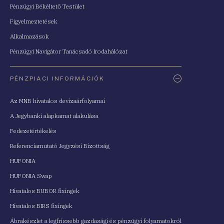
Pénzügyi Békéltető Testület
Figyelmeztetések
Alkalmazások
Pénzügyi Navigátor Tanácsadó Irodahálózat
PÉNZPIACI INFORMÁCIÓK
Az MNB hivatalos devizaárfolyamai
A Jegybanki alapkamat alakulása
Fedezetértékelés
Referenciamutató Jegyzési Bizottság
HUFONIA
HUFONIA Swap
Hivatalos BUBOR fixingek
Hivatalos BIRS fixingek
Ábrakészlet a legfrissebb gazdasági és pénzügyi folyamatokról