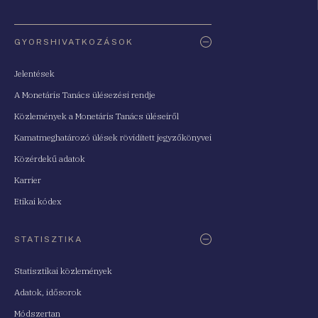
Oldaltérkép
GYORSHIVATKOZÁSOK
Jelentések
A Monetáris Tanács ülésezési rendje
Közlemények a Monetáris Tanács üléseiről
Kamatmeghatározó ülések rövidített jegyzőkönyvei
Közérdekű adatok
Karrier
Etikai kódex
STATISZTIKA
Statisztikai közlemények
Adatok, idősorok
Módszertan