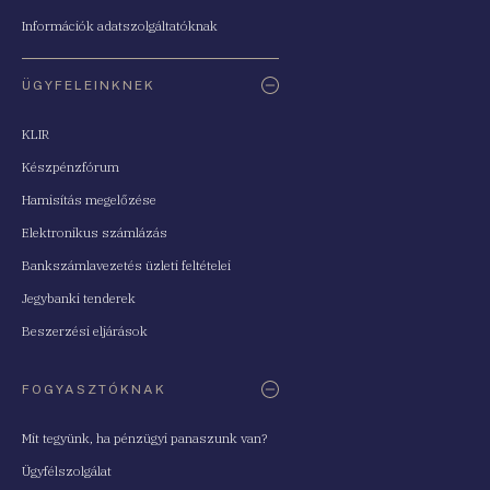
Információk adatszolgáltatóknak
ÜGYFELEINKNEK
KLIR
Készpénzfórum
Hamisítás megelőzése
Elektronikus számlázás
Bankszámlavezetés üzleti feltételei
Jegybanki tenderek
Beszerzési eljárások
FOGYASZTÓKNAK
Mit tegyünk, ha pénzügyi panaszunk van?
Ügyfélszolgálat