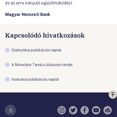
és az erre irányuló együttműködést.
Magyar Nemzeti Bank
Kapcsolódó hivatkozások
Statisztikai publikációs naptár
A Monetáris Tanács ülésezési rendje
Kiadványi publikációs naptár
Vi
a
te
Instagram
Twitter
Facebook
YouTube
Sell