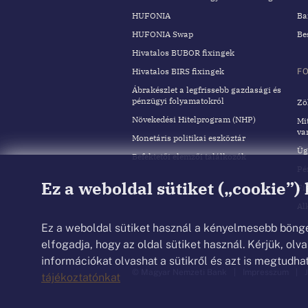
HUFONIA
Ba
HUFONIA Swap
Be
Hivatalos BUBOR fixingek
Hivatalos BIRS fixingek
F
Ábrakészlet a legfrissebb gazdasági és
pénzügyi folyamatokról
Zö
Növekedési Hitelprogram (NHP)
Mi
va
Monetáris politikai eszköztár
Üg
Befektetői elemzői találkozók
Pé
Ez a weboldal sütiket („cookie”)
Fi
Al
Ez a weboldal sütiket használ a kényelmesebb böng
elfogadja, hogy az oldal sütiket használ. Kérjük, ol
információkat olvashat a sütikről és azt is megtudhat
© Magyar Nemzeti Bank
Impresszum
tájékoztatónkat