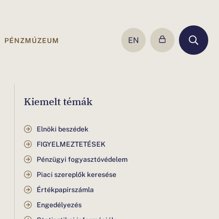
EN
PÉNZMÚZEUM
SWITCH
TO
ENGLISH
PAGE
Kiemelt témák
Elnöki beszédek
FIGYELMEZTETÉSEK
Pénzügyi fogyasztóvédelem
Piaci szereplők keresése
Értékpapírszámla
Engedélyezés