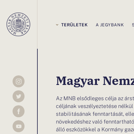
Elsődleges
navigáció
TERÜLETEK
A JEGYBANK
Ön
ezen
Magyar Nemz
az
Az MNB elsődleges célja az árst
céljának veszélyeztetése nélkül
oldalon
stabilitásának fenntartását, el
növekedéshez való fenntartható
van:Hírek
álló eszközökkel a Kormány gaz