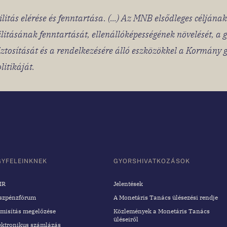
litás elérése és fenntartása. (...) Az MNB elsődleges céljána
ilitásának fenntartását, ellenállóképességének növelését, a
ztosítását és a rendelkezésére álló eszközökkel a Kormány 
litikáját.
GYFELEINKNEK
GYORSHIVATKOZÁSOK
IR
Jelentések
szpénzfórum
A Monetáris Tanács ülésezési rendje
misítás megelőzése
Közlemények a Monetáris Tanács
üléseiről
ektronikus számlázás