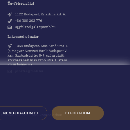
Ügyfélszolgálat
1122 Budapest, Krisztina krt. 6.
+36 (80) 203 776
ugyfelszolgalat@mnb.hu
Lakossági pénztár
1054 Budapest, Kiss Ernő utca 1.
(a Magyar Nemzeti Bank Budapest V.
ker., Szabadság tér 8-9. szám alatti
székházának Kiss Ernő utca 1. szám
alatti bejárata)
penztar@mnb.hu
NEM FOGADOM EL
ELFOGADOM
i tudnivalók a honlappal kapcsolatban