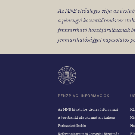
Az MNB elsődleges célja az árstabi
a pénzügyi közvetítőrendszer stab
fenntartható hozzájárulásának bi
fenntarthatósággal kapcsolatos po
PÉNZPIACI INFORMÁCIÓK
Ü
Az MNB hivatalos devizaárfolyamai
KL
A jegybanki alapkamat alakulása
Ké
Fedezetértékelés
Ha
Referenciamutató Jegyzési Bizottság
El