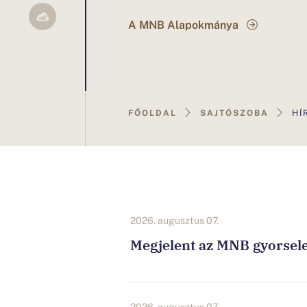
A MNB Alapokmánya
Ön
FŐOLDAL
SAJTÓSZOBA
HÍ
ezen
az
oldalon
2026. augusztus 07.
van.
Megjelent az MNB gyorselem
2026. augusztus 07.