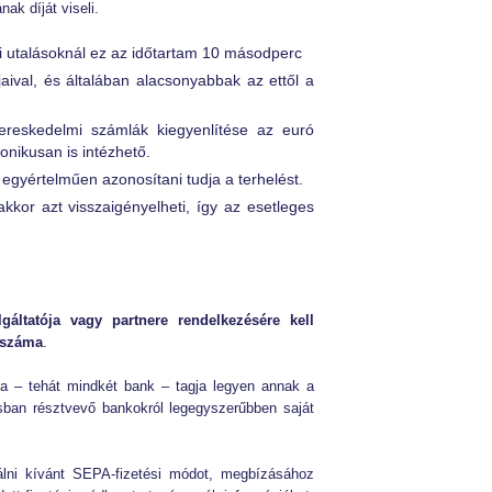
ak díját viseli.
i utalásoknál ez az időtartam 10 másodperc
aival, és általában alacsonyabbak az ettől a
ereskedelmi számlák kiegyenlítése az euró
onikusan is intézhető.
egyértelműen azonosítani tudja a terhelést.
kkor azt visszaigényelheti, így az esetleges
gáltatója vagy partnere rendelkezésére kell
laszáma
.
ja – tehát mindkét bank – tagja legyen annak a
sban résztvevő bankokról legegyszerűbben saját
ználni kívánt SEPA-fizetési módot, megbízásához