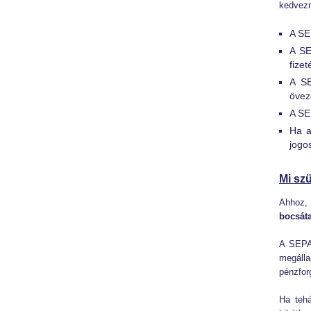
kedvezm
A SE
A SE
fizet
A SE
övez
A SE
Ha a
jogo
Mi sz
Ahhoz,
bocsáta
A SEPA-
megálla
pénzforg
Ha tehá