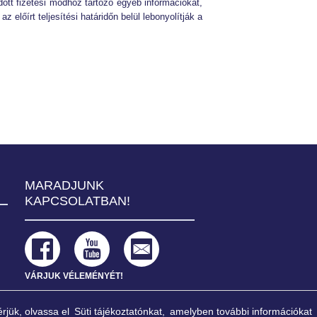
ott fizetési módhoz tartozó egyéb információkat,
 előírt teljesítési határidőn belül lebonyolítják a
Székhely: 1013 Budapest, K
MARADJUNK
Ügyfélszol
KAPCSOLATBAN!
VÁRJUK VÉLEMÉNYÉT!
rjük, olvassa el
Süti tájékoztatónkat,
amelyben további információkat