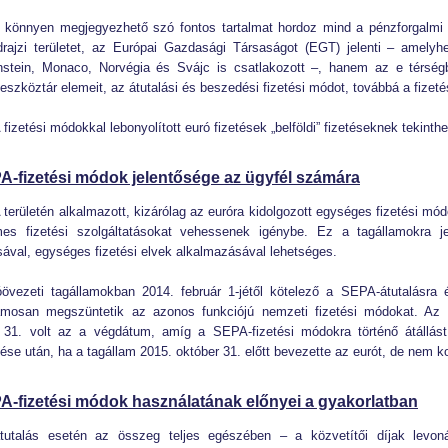
, könnyen megjegyezhető szó fontos tartalmat hordoz mind a pénzforgalmi
drajzi területet, az Európai Gazdasági Társaságot (EGT) jelenti – amelyh
nstein, Monaco, Norvégia és Svájc is csatlakozott –, hanem az e térségb
 eszköztár elemeit, az átutalási és beszedési fizetési módot, továbbá a fizetés
fizetési módokkal lebonyolított euró fizetések „belföldi” fizetéseknek tekin
A-fizetési módok jelentősége az ügyfél számára
területén alkalmazott, kizárólag az euróra kidolgozott egységes fizetési mód
es fizetési szolgáltatásokat vehessenek igénybe. Ez a tagállamokra j
sával, egységes fizetési elvek alkalmazásával lehetséges.
övezeti tagállamokban 2014. február 1-jétől kötelező a SEPA-átutalásra 
mosan megszüntetik az azonos funkciójú nemzeti fizetési módokat. Az e
 31. volt az a végdátum, amíg a SEPA-fizetési módokra történő átállást
ése után, ha a tagállam 2015. október 31. előtt bevezette az eurót, de nem 
A-fizetési módok használatának előnyei a gyakorlatban
utalás esetén az összeg teljes egészében – a közvetítői díjak levonás