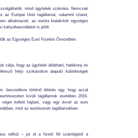
 szolgáltatók, mind ügyfeleik számára. Nemcsak
ez az Európai Unió tagállamai, valamint Izland,
en alkalmazott, az euróra kialakított egységes
i kártyahasználatot is jelöli.
thetők az Egységes Euró Fizetési Övezetben.
ok célja, hogy az ügyfelek átlátható, hatékony és
ellemző helyi szokásokon alapuló különbségek
és -beszedésre történő áttérés úgy, hogy azzal
uróövezeten kívüli tagállamok esetében 2016.
 végre kellett hajtani, vagy egy évvel az euro
korábban, mint az euróövezeti tagállamokban.
a nélkül – jut el a fizető fél számlájáról a