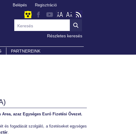
Belépés
Regisztráció
Részletes keresés
G
PARTNEREINK
A)
 Area, azaz Egységes Euró Fizetési Övezet.
ét és fogadását szolgáló, a fizetéseket egységes
öztár
.