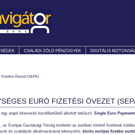
ŐSÉGEK
CSALÁDI ZÖLD PÉNZÜGYEK
DIGITÁLIS BIZTONSÁ
 Fizetési Övezet (SEPA)
SÉGES EURÓ FIZETÉSI ÖVEZET (SEP
egy angol elnevezés kezdőbetűiből alkotott betűszó:
Single Euro Payments
 az Európai Gazdasági Térség területén az euróban történő fizetések küldés
yok és szabályok alkalmazásával lebonyolító,
közös európai fizetési eszk