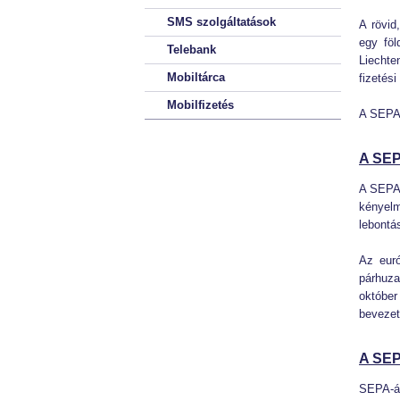
SMS szolgáltatások
A rövid
egy föl
Telebank
Liechte
Mobiltárca
fizetési
Mobilfizetés
A SEPA 
A SEP
A SEPA 
kényelm
lebontá
Az euró
párhuza
október
bevezet
A SEP
SEPA-át