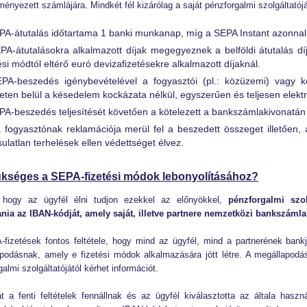
ényezett számlájára. Mindkét fél kizárólag a saját pénzforgalmi szolgáltatóján
PA-átutalás időtartama 1 banki munkanap, míg a SEPA Instant azonnal
PA-átutalásokra alkalmazott díjak megegyeznek a belföldi átutalás díj
ési módtól eltérő euró devizafizetésekre alkalmazott díjaknál.
PA-beszedés igénybevételével a fogyasztói (pl.: közüzemi) vagy k
eten belül a késedelem kockázata nélkül, egyszerűen és teljesen elektr
PA-beszedés teljesítését követően a kötelezett a bankszámlakivonatán 
 fogyasztónak reklamációja merül fel a beszedett összeget illetően, a
sulatlan terhelések ellen védettséget élvez.
ükséges a SEPA-fizetési módok lebonyolításához?
 hogy az ügyfél élni tudjon ezekkel az előnyökkel,
pénzforgalmi szol
nia az IBAN-kódját, amely saját, illetve partnere nemzetközi bankszám
fizetések fontos feltétele, hogy mind az ügyfél, mind a partnerének bank
podásnak, amely e fizetési módok alkalmazására jött létre. A megállapodá
almi szolgáltatójától kérhet információt.
t a fenti feltételek fennállnak és az ügyfél kiválasztotta az általa has