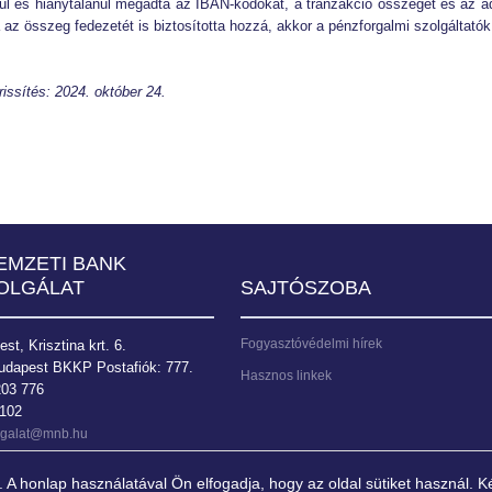
nul és hiánytalanul megadta az IBAN-kódokat, a tranzakció összegét és az ad
az összeg fedezetét is biztosította hozzá, akkor a pénzforgalmi szolgáltatók az
.
rissítés: 2024. október 24.
EMZETI BANK
OLGÁLAT
SAJTÓSZOBA
Fogyasztóvédelmi hírek
t, Krisztina krt. 6.
udapest BKKP Postafiók: 777.
Hasznos linkek
203 776
9102
olgalat@mnb.hu
 honlap használatával Ön elfogadja, hogy az oldal sütiket használ. Ké