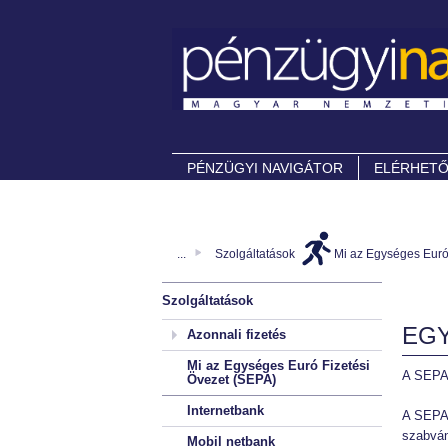
PÉNZÜGYI NAVIGÁTOR
ELÉRHET
...
Szolgáltatások
Mi az Egységes Euró
Szolgáltatások
EGY
Azonnali fizetés
Mi az Egységes Euró Fizetési
A SEPA 
Övezet (SEPA)
Internetbank
A SEPA,
szabván
Mobil netbank