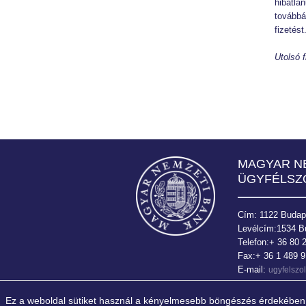
hibátla
továbbá 
fizetést
Utolsó f
Bank
MAGYAR N
ÜGYFÉLSZ
Cím: 1122 Budapes
Levélcím:1534 B
Telefon:+ 36 80 
Fax:+ 36 1 489 
E-mail:
ugyfelsz
Ez a weboldal sütiket használ a kényelmesebb böngészés érdekében. A