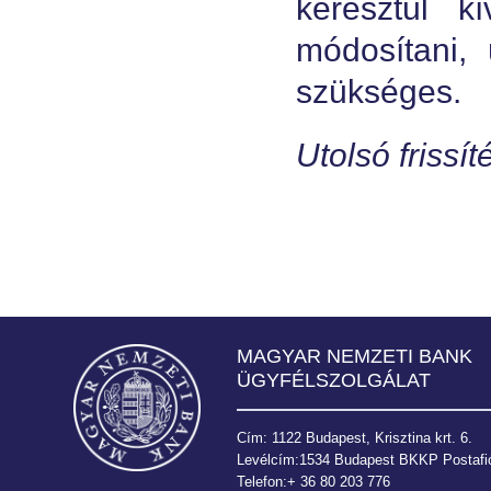
keresztül k
módosítani, 
szükséges.
Utolsó frissí
MAGYAR NEMZETI BANK
ÜGYFÉLSZOLGÁLAT
Cím: 1122 Budapest, Krisztina krt. 6.
Levélcím:1534 Budapest BKKP Postafió
Telefon:+ 36 80 203 776