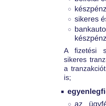
készpénzf
sikeres é
banka
készpénz
A fizetési 
sikeres tran
a tranzakció
is;
egyenlegfi
az ügyfé