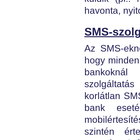
havonta, nyi
SMS-szolgá
Az SMS-eknek
hogy minden 
bankoknál
szolgáltatás
korlátlan SM
bank eseté
mobilértesít
szintén ér