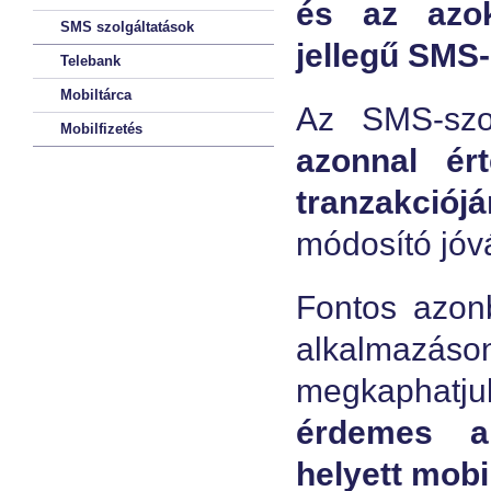
és az azok
SMS szolgáltatások
jellegű SMS-
Telebank
Mobiltárca
Az SMS-szo
Mobilfizetés
azonnal ér
tranzakciójá
módosító jóvá
Fontos azonb
alkalmazáso
megkaphatju
érdemes a 
helyett mobi