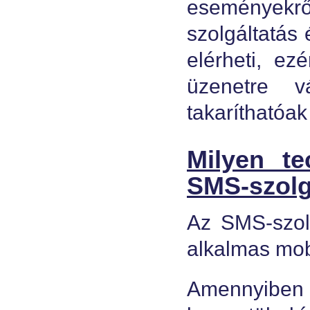
eseményekrő
szolgáltatás 
elérheti, e
üzenetre v
takaríthatóa
Milyen te
SMS-szolg
Az SMS-szol
alkalmas mob
Amennyiben 