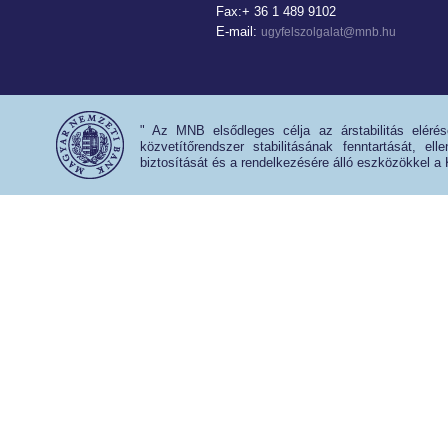
Fax:+ 36 1 489 9102
E-mail:
ugyfelszolgalat@mnb.hu
" Az MNB elsődleges célja az árstabilitás eléré
közvetítőrendszer stabilitásának fenntartását, e
biztosítását és a rendelkezésére álló eszközökkel a 