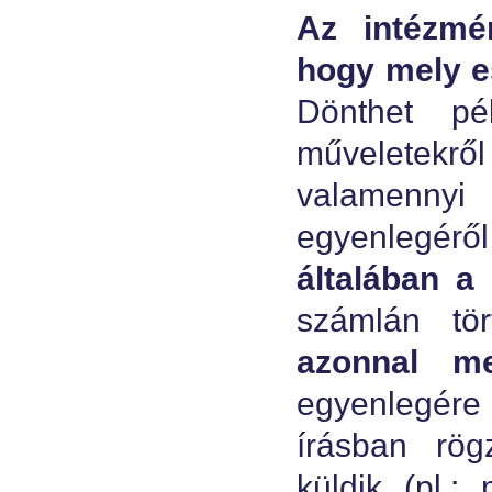
Az intézmé
hogy mely es
Dönthet pé
műveletekrő
valamennyi 
egyenlegérő
általában a
számlán tört
azonnal me
egyenlegére
írásban rög
küldik (pl.: