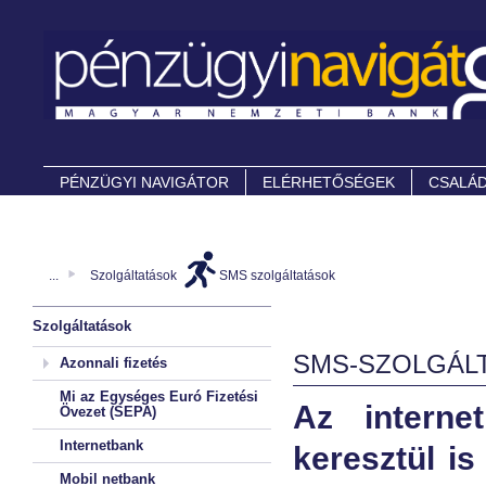
PÉNZÜGYI NAVIGÁTOR
ELÉRHETŐSÉGEK
CSALÁD
...
Szolgáltatások
SMS szolgáltatások
Szolgáltatások
SMS-SZOLGÁL
Azonnali fizetés
Mi az Egységes Euró Fizetési
Az interne
Övezet (SEPA)
Internetbank
keresztül i
Mobil netbank