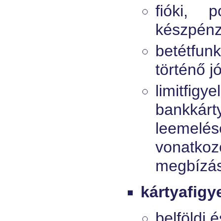
fióki, 
készpénzk
betétfunk
történő j
limitfi
bankkár
leemelésé
vonatkozó
megbízás
kártyafigy
belföldi 