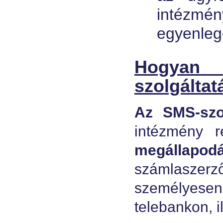
intézmé
egyenleg
Hogyan
szolgáltat
Az SMS-szol
intézmény re
megállapod
számlaszerz
személyesen 
telebankon, i