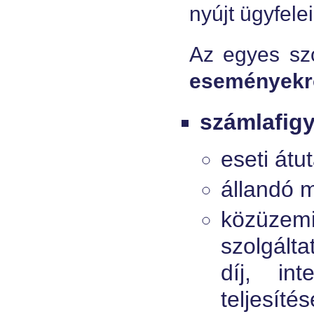
nyújt ügyfele
Az egyes sz
eseményekrő
számlafigy
eseti átu
állandó m
közüz
szolgálta
díj, int
teljesítés