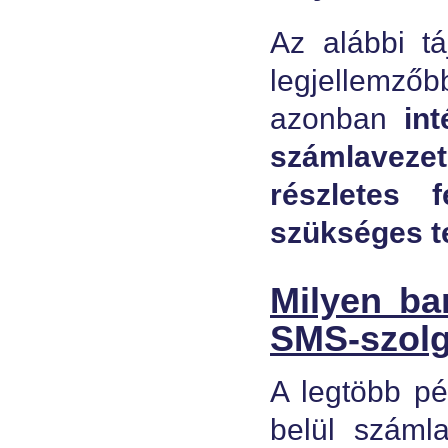
Az alábbi tá
legjellemzőb
azonban
in
számlavezet
részletes f
szükséges te
Milyen ba
SMS-szolg
A legtöbb pé
belül számla