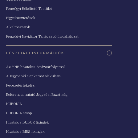
Pénzügyi Békéltető Testület
Figyelmeztetések
Alkalmazások
Pénzügyi Navigátor Tanácsadó Irodahálózat
PÉNZPIACI INFORMÁCIÓK
Az MNB hivatalos devizaárfolyamai
A Jegybanki alapkamat alakulása
Fedezetértékelés
Referenciamutató Jegyzési Bizottság
HUFONIA
HUFONIA Swap
Hivatalos BUBOR fixingek
Hivatalos BIRS fixingek