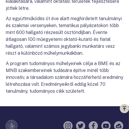
kialakítására, valamint oktatási területek fejlesztésére
jöttek létre.
Az együttműködés öt éve alatt meghirdetett tanulmányi
és szakmai versenyeken, tematikus pályázatokon több
mint 600 hallgató részesült ösztöndíjban. Évente
átlagosan 100 műegyetemi oktató-kutató és fiatal
hallgató, valamint számos jegybanki munkatárs vesz
részt a különböző műhelymunkákban.
A program tudományos műhelyeinek célja a BME és az
MNB szakembereinek tudására építve minél több
innovatív, a társadalom számára hozzáférhető eredmény
létrehozása volt. Eredményeikről eddig közel 70
tanulmány, tudományos cikk született.
Vi
a
te
Instagram
Twitter
Facebook
YouTube
Sell