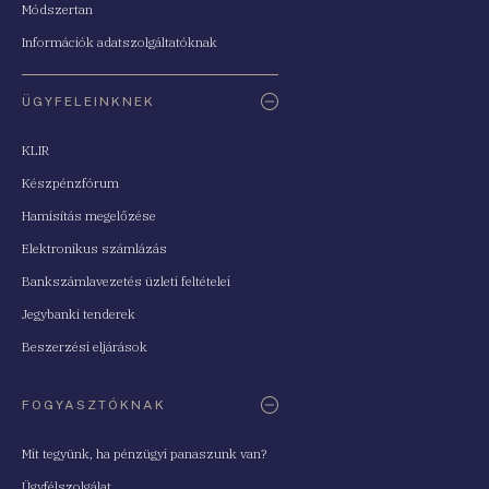
Módszertan
Információk adatszolgáltatóknak
ÜGYFELEINKNEK
KLIR
Készpénzfórum
Hamisítás megelőzése
Elektronikus számlázás
Bankszámlavezetés üzleti feltételei
Jegybanki tenderek
Beszerzési eljárások
FOGYASZTÓKNAK
Mit tegyünk, ha pénzügyi panaszunk van?
Ügyfélszolgálat