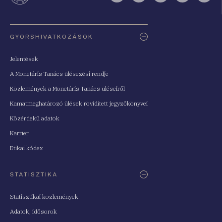
Oldaltérkép
GYORSHIVATKOZÁSOK
Jelentések
A Monetáris Tanács ülésezési rendje
Közlemények a Monetáris Tanács üléseiről
Kamatmeghatározó ülések rövidített jegyzőkönyvei
Közérdekű adatok
Karrier
Etikai kódex
STATISZTIKA
Statisztikai közlemények
Adatok, idősorok