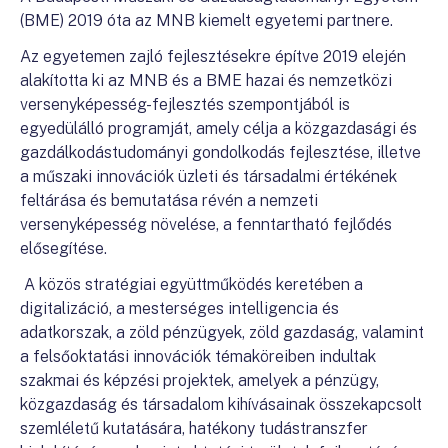
(BME) 2019 óta az MNB kiemelt egyetemi partnere.
Az egyetemen zajló fejlesztésekre építve 2019 elején
alakította ki az MNB és a BME hazai és nemzetközi
versenyképesség-fejlesztés szempontjából is
egyedülálló programját, amely célja a közgazdasági és
gazdálkodástudományi gondolkodás fejlesztése, illetve
a műszaki innovációk üzleti és társadalmi értékének
feltárása és bemutatása révén a nemzeti
versenyképesség növelése, a fenntartható fejlődés
elősegítése.
A közös stratégiai együttműködés keretében a
digitalizáció, a mesterséges intelligencia és
adatkorszak, a zöld pénzügyek, zöld gazdaság, valamint
a felsőoktatási innovációk témaköreiben indultak
szakmai és képzési projektek, amelyek a pénzügy,
közgazdaság és társadalom kihívásainak összekapcsolt
szemléletű kutatására, hatékony tudástranszfer