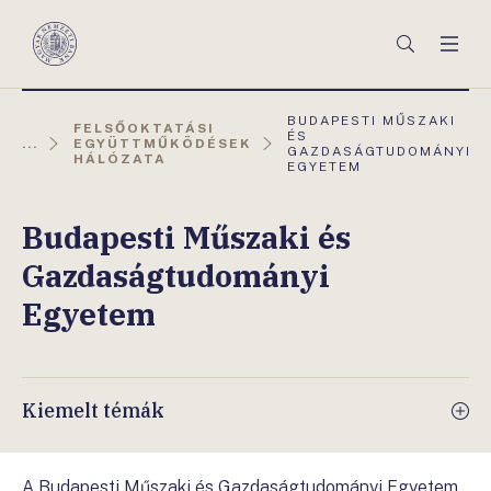
Főmenü
Keresés
Men
Magyar
Nemzeti
Bank
AKTUÁLIS
BUDAPESTI MŰSZAKI
FELSŐOKTATÁSI
OLDAL:
ÉS
...
EGYÜTTMŰKÖDÉSEK
GAZDASÁGTUDOMÁNYI
HÁLÓZATA
EGYETEM
Budapesti Műszaki és
Gazdaságtudományi
Egyetem
Kiemelt témák
A Budapesti Műszaki és Gazdaságtudományi Egyetem