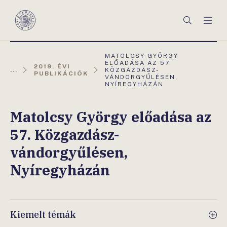
Főmenü
Keresés
Men
Magyar
Nemzeti
Bank
AKTUÁLIS
MATOLCSY GYÖRGY
OLDAL:
ELŐADÁSA AZ 57.
2019. ÉVI
...
KÖZGAZDÁSZ-
PUBLIKÁCIÓK
VÁNDORGYŰLÉSEN,
NYÍREGYHÁZÁN
Matolcsy György előadása az
57. Közgazdász-
vándorgyűlésen,
Nyíregyházán
Kiemelt témák