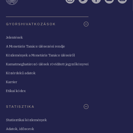
Instagram
Twitter
Facebook
YouTube
Sell
Oldaltérkép
GYORSHIVATKOZÁSOK
Jelentések
A Monetáris Tanács ülésezési rendje
Közlemények a Monetáris Tanács üléseiről
Kamatmeghatározó ülések rövidített jegyzőkönyvei
Közérdekű adatok
Karrier
Etikai kódex
STATISZTIKA
Statisztikai közlemények
Adatok, idősorok