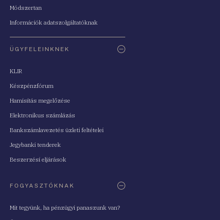
Módszertan
Információk adatszolgáltatóknak
ÜGYFELEINKNEK
KLIR
Készpénzfórum
Hamisítás megelőzése
Elektronikus számlázás
Bankszámlavezetés üzleti feltételei
Jegybanki tenderek
Beszerzési eljárások
FOGYASZTÓKNAK
Mit tegyünk, ha pénzügyi panaszunk van?