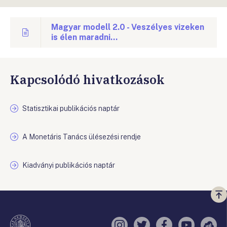
Magyar modell 2.0 - Veszélyes vizeken
is élen maradni...
Kapcsolódó hivatkozások
Statisztikai publikációs naptár
A Monetáris Tanács ülésezési rendje
Kiadványi publikációs naptár
Vi
a
te