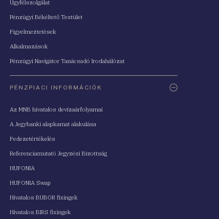
Ügyfélszolgálat
Pénzügyi Békéltető Testület
Figyelmeztetések
Alkalmazások
Pénzügyi Navigátor Tanácsadó Irodahálózat
PÉNZPIACI INFORMÁCIÓK
Az MNB hivatalos devizaárfolyamai
A Jegybanki alapkamat alakulása
Fedezetértékelés
Referenciamutató Jegyzési Bizottság
HUFONIA
HUFONIA Swap
Hivatalos BUBOR fixingek
Hivatalos BIRS fixingek