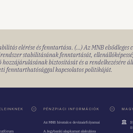
bilitás elérése és fenntartása. (...) Az MNB elsődleges 
rendszer stabilitásának fenntartását, ellenállóképessé
 hozzájárulásának biztosítását és a rendelkezésére á
ti fenntarthatósággal kapcsolatos politikáját.
ELEINKNEK
PÉNZPIACI INFORMÁCIÓK
MAGY
Cím
Az MNB hivatalos devizaárfolyamai
S
S
nzfórum
A Jegybanki alapkamat alakulása