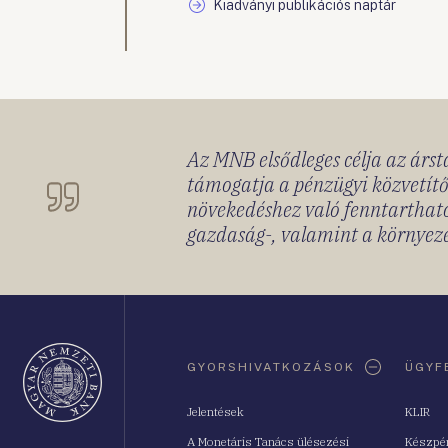
Kiadványi publikációs naptár
Az MNB elsődleges célja az ársta
támogatja a pénzügyi közvetítő
növekedéshez való fenntartható
gazdaság-, valamint a környeze
Oldaltérkép
GYORSHIVATKOZÁSOK
ÜGYF
Jelentések
KLIR
A Monetáris Tanács ülésezési
Készpé