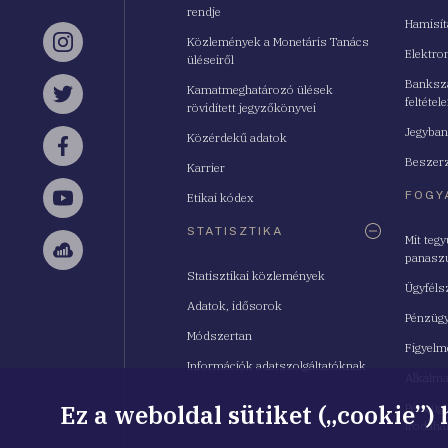
rendje
Hamisí
Közlemények a Monetáris Tanács
Instagram
Elektro
üléseiről
Bankszá
Kamatmeghatározó ülések
feltétele
Twitter
rövidített jegyzőkönyvei
Jegyban
Közérdekű adatok
Facebook
Beszerz
Karrier
FOGY
Etikai kódex
YouTube
STATISZTIKA
Mit teg
panasz
Sellsy
Statisztikai közlemények
Ügyféls
Adatok, idősorok
Pénzügy
Módszertan
Figyelm
Információk adatszolgáltatóknak
Alkalm
Ez a weboldal sütiket („cookie”)
Pénzügy
Irodahá