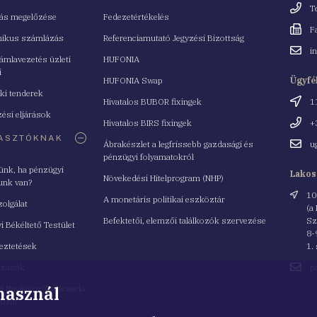
Telefo
T
tás megelőzése
Fedezetértékelés
Fax
F
nikus számlázás
Referenciamutató Jegyzési Bizottság
Email
i
mlavezetés üzleti
HUFONIA
cím
i
HUFONIA Swap
Ügyfé
ki tenderek
Cím
Hivatalos BUBOR fixingek
1
ési eljárások
Telefo
Hivatalos BIRS fixingek
+
ASZTÓKNAK
Email
Ábrakészlet a legfrissebb gazdasági és
u
cím
pénzügyi folyamatokról
yünk, ha pénzügyi
Lakos
Növekedési Hitelprogram (NHP)
unk van?
Cím
10
A monetáris politikai eszköztár
zolgálat
(a
Befektetői, elemzői találkozók szervezése
Sz
i Békéltető Testület
8-
eztetések
1.
Email
azások
p
cím
 használ
i Navigátor Tanácsadó
lózat