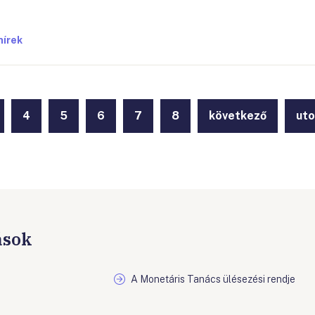
hírek
4
5
6
7
8
következő
uto
ások
A Monetáris Tanács ülésezési rendje