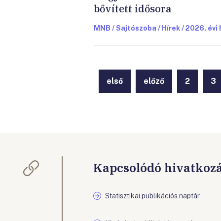
bővített idősora
MNB / Sajtószoba / Hírek / 2026. évi 
első
előző
2
3
Kapcsolódó hivatkoz
Statisztikai publikációs naptár