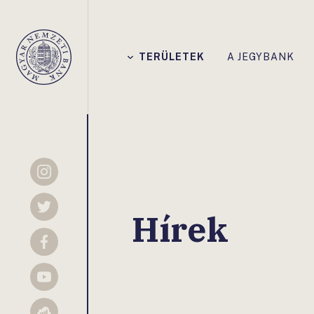
Főmenü
TERÜLETEK
A JEGYBANK
Magyar
Nemzeti
Bank
Instagram
Twitter
Hírek
Facebook
YouTube