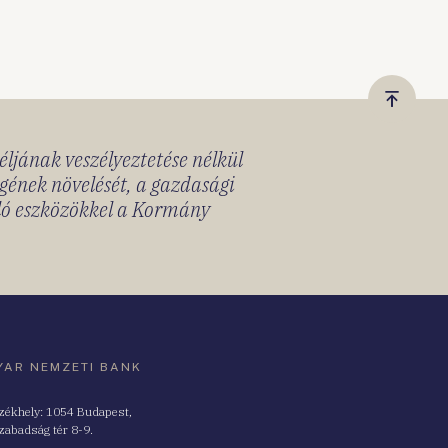
Vissza
a
céljának veszélyeztetése nélkül
tetejér
gének növelését, a gazdasági
lló eszközökkel a Kormány
AR NEMZETI BANK
zékhely: 1054 Budapest,
zabadság tér 8-9.