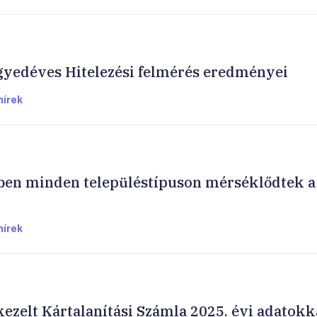
egyedéves Hitelezési felmérés eredményei
hírek
en minden településtípuson mérséklődtek a
hírek
kezelt Kártalanítási Számla 2025. évi adatokk