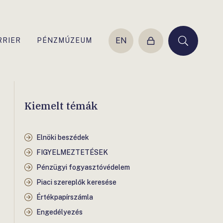
EN
RRIER
PÉNZMÚZEUM
Belépés
Keresés
Kiemelt témák
Elnöki beszédek
FIGYELMEZTETÉSEK
Pénzügyi fogyasztóvédelem
Piaci szereplők keresése
Értékpapírszámla
Engedélyezés