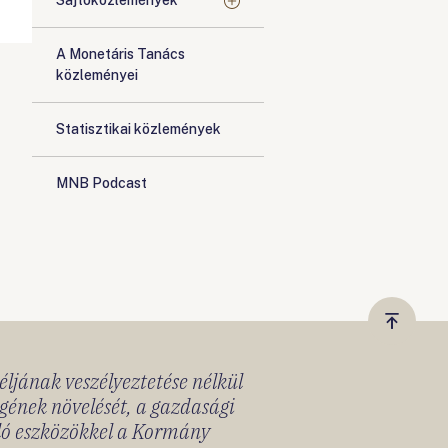
Sajtóközlemények
A Monetáris Tanács
közleményei
Statisztikai közlemények
MNB Podcast
Vissza
a
céljának veszélyeztetése nélkül
tetejér
gének növelését, a gazdasági
lló eszközökkel a Kormány