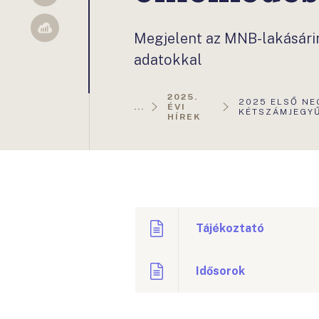
Sellsy
Megjelent az MNB-lakásári
adatokkal
2025.
AKTUÁLIS
2025 ELSŐ NE
...
ÉVI
OLDAL:
KÉTSZÁMJEGY
HÍREK
Tájékoztató
Idősorok