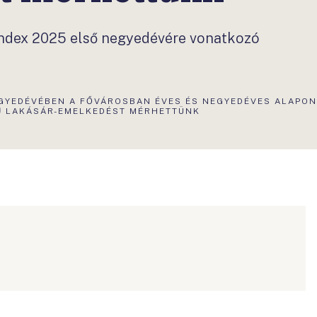
ndex 2025 első negyedévére vonatkozó
GYEDÉVÉBEN A FŐVÁROSBAN ÉVES ÉS NEGYEDÉVES ALAPON
Ű LAKÁSÁR-EMELKEDÉST MÉRHETTÜNK