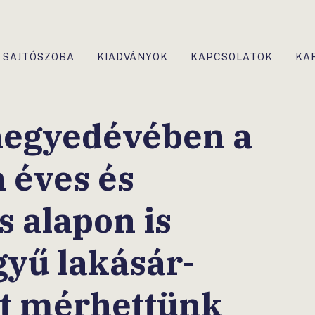
SAJTÓSZOBA
KIADVÁNYOK
KAPCSOLATOK
KA
negyedévében a
 éves és
 alapon is
yű lakásár-
t mérhettünk