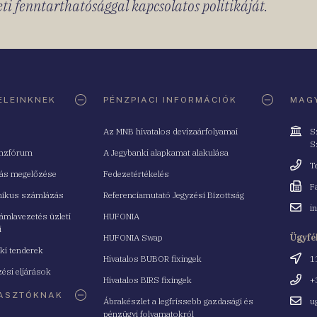
ti fenntarthatósággal kapcsolatos politikáját.
ELEINKNEK
PÉNZPIACI INFORMÁCIÓK
MAGY
Cím
Az MNB hivatalos devizaárfolyamai
S
S
nzfórum
A Jegybanki alapkamat alakulása
Telefo
T
tás megelőzése
Fedezetértékelés
Fax
F
nikus számlázás
Referenciamutató Jegyzési Bizottság
Email
i
mlavezetés üzleti
HUFONIA
cím
i
HUFONIA Swap
Ügyfé
ki tenderek
Cím
Hivatalos BUBOR fixingek
1
ési eljárások
Telefo
Hivatalos BIRS fixingek
+
ASZTÓKNAK
Email
Ábrakészlet a legfrissebb gazdasági és
u
cím
pénzügyi folyamatokról