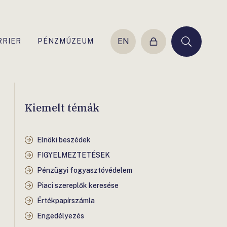
EN
RRIER
PÉNZMÚZEUM
Belépés
Keresés
Kiemelt témák
Elnöki beszédek
FIGYELMEZTETÉSEK
Pénzügyi fogyasztóvédelem
Piaci szereplők keresése
Értékpapírszámla
Engedélyezés