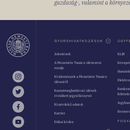
gazdaság-, valamint a környeze
Oldaltérkép
GYORSHIVATKOZÁSOK
ÜGYF
Jelentések
KLIR
A Monetáris Tanács ülésezési
Készpé
rendje
Hamisí
Közlemények a Monetáris Tanács
Instagram
Elektro
üléseiről
Bankszá
Kamatmeghatározó ülések
feltétele
Twitter
rövidített jegyzőkönyvei
Jegyban
Közérdekű adatok
Facebook
Beszerz
Karrier
FOGY
Etikai kódex
YouTube