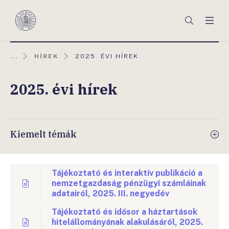
Főmenü
Keresés
Men
Magyar
Nemzeti
Bank
AKTUÁLIS
...
HÍREK
2025. ÉVI HÍREK
OLDAL:
2025. évi hírek
Kiemelt témák
Tájékoztató és interaktív publikáció a
nemzetgazdaság pénzügyi számláinak
adatairól, 2025. III. negyedév
Tájékoztató és idősor a háztartások
hitelállományának alakulásáról, 2025.