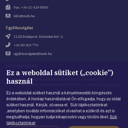
Fax
Fax: +36 (1) 429 8000
Email
info@mnb.hu
cím
Ügyfélszolgálat
Cím
1122 Budapest, Krisztina krt. 6.
Telefonszám
+36 80 203 776
Email
ugyfelszolgalat@mnb.hu
cím
Lakossági pénztár
Ez a weboldal sütiket („cookie”)
Cím
1054 Budapest, Kiss Ernő utca 1.
használ
(a Magyar Nemzeti Bank Budapest V. ker., Szabadság tér
8-9. szám alatti székházának Kiss Ernő utca 1. szám alatti bejárata)
Ez a weboldal sütiket használ a kényelmesebb böngészés
Email
penztar@mnb.hu
cím
érdekében. A honlap használatával Ön elfogadja, hogy az oldal
sütiket használ. Kérjük, olvassa el Süti tájékoztatónkat
,amelyben további információkat olvashat a sütikről és azt is
megtudhatja, hogyan tudja kikapcsolni vagy törölni őket.
Süti
© Magyar Nemzeti Bank
|
Impresszum
|
Jogi nyilatkozat
|
Adatkezelési
tájékoztatónkat
tájékoztató
|
Süti tájékoztató
|
Gyakorlati tudnivalók a honlappal