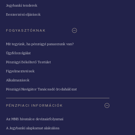
Jegybanki tenderek
Beszerzési eljárások
FOGYASZTÓKNAK
Mit tegyünk, ha pénzügyi panaszunk van?
Ügyfélszolgálat
Pénzügyi Békéltető Testület
Figyelmeztetések
Alkalmazások
Pénzügyi Navigátor Tanácsadó Irodahálózat
PÉNZPIACI INFORMÁCIÓK
Az MNB hivatalos devizaárfolyamai
A Jegybanki alapkamat alakulása