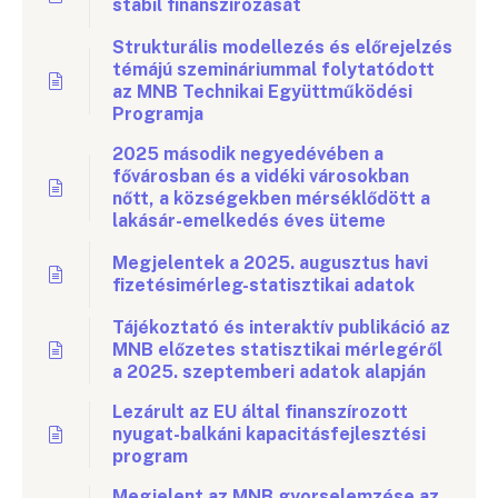
stabil finanszírozását
Strukturális modellezés és előrejelzés
témájú szemináriummal folytatódott
az MNB Technikai Együttműködési
Programja
2025 második negyedévében a
fővárosban és a vidéki városokban
nőtt, a községekben mérséklődött a
lakásár-emelkedés éves üteme
Megjelentek a 2025. augusztus havi
fizetésimérleg-statisztikai adatok
Tájékoztató és interaktív publikáció az
MNB előzetes statisztikai mérlegéről
a 2025. szeptemberi adatok alapján
Lezárult az EU által finanszírozott
nyugat-balkáni kapacitásfejlesztési
program
Megjelent az MNB gyorselemzése az