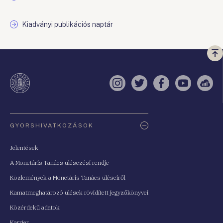
Kiadványi publikációs naptár
Vi
a
te
Instagram
Twitter
Facebook
YouTube
Sell
Oldaltérkép
GYORSHIVATKOZÁSOK
Jelentések
A Monetáris Tanács ülésezési rendje
Közlemények a Monetáris Tanács üléseiről
Kamatmeghatározó ülések rövidített jegyzőkönyvei
Közérdekű adatok
Karrier