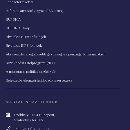
Fedezetértékelés
Referenciamutató Jegyzési Bizottság
HUFONIA
HUFONIA Swap
Hivatalos BUBOR fixingek
Hivatalos BIRS fixingek
Ábrakészlet a legfrissebb gazdasági és pénzügyi folyamatokról
Növekedési Hitelprogram (NHP)
A monetáris politikai eszköztár
Befektetői, elemzői találkozók szervezése
MAGYAR NEMZETI BANK
Cím
Székhely: 1054 Budapest,
Szabadság tér 8-9.
Telefonszám
Tel.: +36 (1) 428 2600