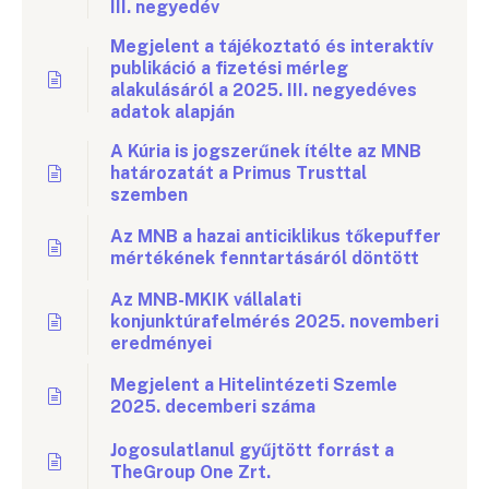
III. negyedév
Megjelent a tájékoztató és interaktív
publikáció a fizetési mérleg
alakulásáról a 2025. III. negyedéves
adatok alapján
A Kúria is jogszerűnek ítélte az MNB
határozatát a Primus Trusttal
szemben
Az MNB a hazai anticiklikus tőkepuffer
mértékének fenntartásáról döntött
Az MNB-MKIK vállalati
konjunktúrafelmérés 2025. novemberi
eredményei
Megjelent a Hitelintézeti Szemle
2025. decemberi száma
Jogosulatlanul gyűjtött forrást a
TheGroup One Zrt.