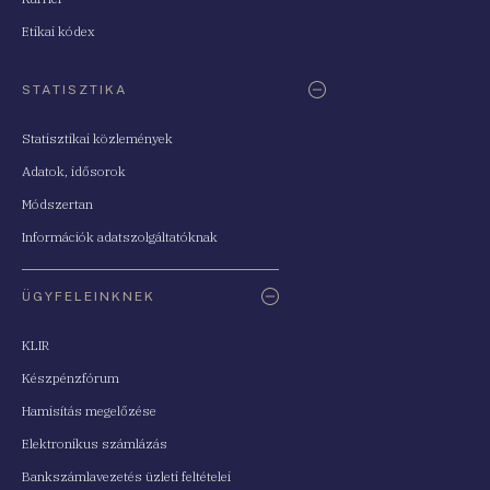
Etikai kódex
STATISZTIKA
Statisztikai közlemények
Adatok, idősorok
Módszertan
Információk adatszolgáltatóknak
ÜGYFELEINKNEK
KLIR
Készpénzfórum
Hamisítás megelőzése
Elektronikus számlázás
Bankszámlavezetés üzleti feltételei