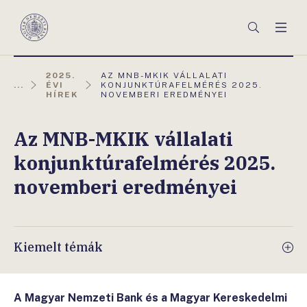
Főmenü
Keresés
Men
Magyar
Nemzeti
Bank
AKTUÁLIS
2025.
AZ MNB-MKIK VÁLLALATI
OLDAL:
...
ÉVI
KONJUNKTÚRAFELMÉRÉS 2025.
HÍREK
NOVEMBERI EREDMÉNYEI
Az MNB-MKIK vállalati
konjunktúrafelmérés 2025.
novemberi eredményei
Kiemelt témák
A Magyar Nemzeti Bank és a Magyar Kereskedelmi