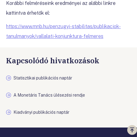
Korábbi felméréseink eredményei az alábbi linkre
kattintva érhetők el:
https://www.mnb.hu/penzugyi-stabilitas/publikaciok-
tanulmanyok/vallalati-konjunktura-felmeres
Kapcsolódó hivatkozások
Statisztikai publikációs naptár
A Monetáris Tanács ülésezési rendje
Kiadványi publikációs naptár
Vi
a