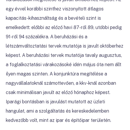
egy évvel korábbi szinthez viszonyított átlagos
kapacitás-kihasználtság és a bevételi szint is
emelkedett: előbbi az előző havi 87-ről 89, utóbbi pedig
91-ről 94 százalékra. A beruházási és a
létszámváltoztatási tervek mutatója is javult októberhez
képest. A beruházási tervek mutatója tavaly augusztus,
a foglalkoztatási várakozásoké idén május óta nem állt
ilyen magas szinten. A konjunktúra megítélése a
nagyvállalatoknál számottevően, a kkv-knál azonban
csak minimálisan javult az előző hónaphoz képest.
Iparági bontásban is javulást mutatott az üzleti
hangulat, ami a szolgáltatás és kereskedelemben
kedvezőbb volt, mint az ipar és építőipar területén.