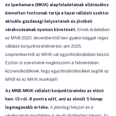
és Iparkamara (MKIK) alapfeladatainak ellátásához
kiemelten fontosnak tartja a hazai vállalati szektor
aktuális gazdasági helyzetének és jövőbeli
várakozásainak nyomon követését.
Ennek érdekében
az MNB 2020. decemberétől havi gyakorisággal végez
vállalati konjunktúrafelmérést, ami 2025.
szeptemberétől az MKIK-val együttműködésben készül.
Ezúton is szeretnénk megköszönni a felmérésben
közreműködőknek, hogy együttműködésükkel segítik az
MNB és az MKIK munkáját!
Az MNB-MKIK vállalati konjunktúraindex az előző
havi -13-ról -8 pontra nőtt, ami az elmúlt 5 hónap
legmagasabb értéke.
A jelenlegi helyzet és a
várakozások megítélése is javult októberhez képest. Az