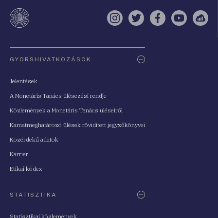
te
Instagram
Twitter
Facebook
YouTube
Sell
Oldaltérkép
GYORSHIVATKOZÁSOK
Jelentések
A Monetáris Tanács ülésezési rendje
Közlemények a Monetáris Tanács üléseiről
Kamatmeghatározó ülések rövidített jegyzőkönyvei
Közérdekű adatok
Karrier
Etikai kódex
STATISZTIKA
Statisztikai közlemények