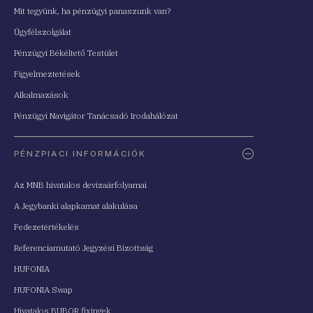
Mit tegyünk, ha pénzügyi panaszunk van?
Ügyfélszolgálat
Pénzügyi Békéltető Testület
Figyelmeztetések
Alkalmazások
Pénzügyi Navigátor Tanácsadó Irodahálózat
PÉNZPIACI INFORMÁCIÓK
Az MNB hivatalos devizaárfolyamai
A Jegybanki alapkamat alakulása
Fedezetértékelés
Referenciamutató Jegyzési Bizottság
HUFONIA
HUFONIA Swap
Hivatalos BUBOR fixingek