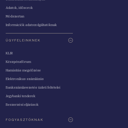
Adatok, idősorok
Módszertan
Információk adatszolgáltatóknak
ÜGYFELEINKNEK
KLIR
Készpénzfórum
Hamisítás megelőzése
Elektronikus számlázás
Bankszámlavezetés üzleti feltételei
Jegybanki tenderek
Beszerzési eljárások
FOGYASZTÓKNAK