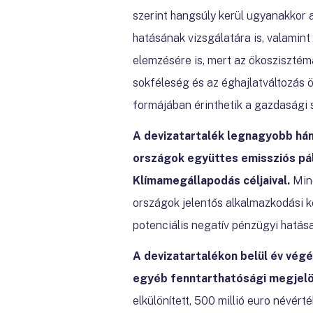
szerint hangsúly kerül ugyanakkor 
hatásának vizsgálatára is, valamin
elemzésére is, mert az ökoszisztéma 
sokféleség és az éghajlatváltozás ö
formájában érinthetik a gazdasági 
A devizatartalék legnagyobb há
országok együttes emissziós pál
Klímamegállapodás céljaival.
Min
országok jelentős alkalmazkodási k
potenciális negatív pénzügyi hatásai
A devizatartalékon belül év végé
egyéb fenntarthatósági megjelö
elkülönített, 500 millió euro névért