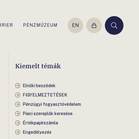
EN
RRIER
PÉNZMÚZEUM
Belépés
Keresés
Kiemelt témák
Elnöki beszédek
FIGYELMEZTETÉSEK
Pénzügyi fogyasztóvédelem
Piaci szereplők keresése
Értékpapírszámla
Engedélyezés