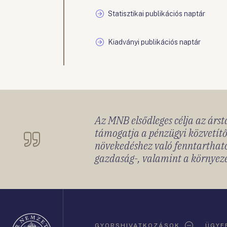
Statisztikai publikációs naptár
Kiadványi publikációs naptár
Az MNB elsődleges célja az ársta
támogatja a pénzügyi közvetítő
növekedéshez való fenntartható
gazdaság-, valamint a környeze
Oldaltérkép
GYORSHIVATKOZÁSOK
ÜGYF