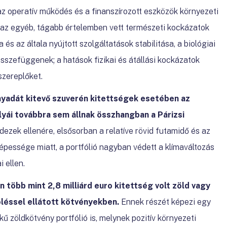
az operatív működés és a finanszírozott eszközök környezeti
t az egyéb, tágabb értelemben vett természeti kockázatok
és az általa nyújtott szolgáltatások stabilitása, a biológiai
sszefüggenek; a hatások fizikai és átállási kockázatok
szereplőket.
nyadát kitevő szuverén kitettségek esetében az
yái továbbra sem állnak összhangban a Párizsi
dezek ellenére, elsősorban a relatíve rövid futamidő és az
épessége miatt, a portfólió nagyban védett a klímaváltozás
 ellen.
n több mint 2,8 milliárd euro kitettség volt zöld vagy
léssel ellátott kötvényekben.
Ennek részét képezi egy
ékű zöldkötvény portfólió is, melynek pozitív környezeti