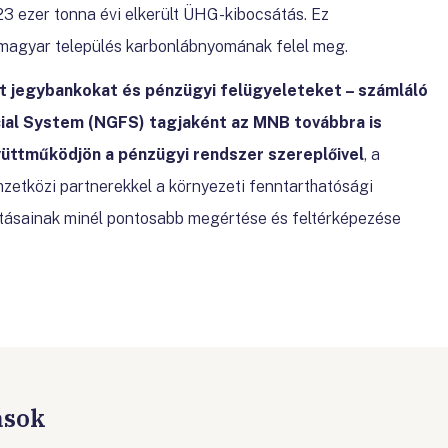
123 ezer tonna évi elkerült ÜHG-kibocsátás. Ez
magyar település karbonlábnyomának felel meg.
t jegybankokat és pénzügyi felügyeleteket – számláló
ial System (NGFS) tagjaként az MNB továbbra is
üttműködjön a pénzügyi rendszer szereplőivel
, a
zetközi partnerekkel a környezeti fenntarthatósági
tásainak minél pontosabb megértése és feltérképezése
ások