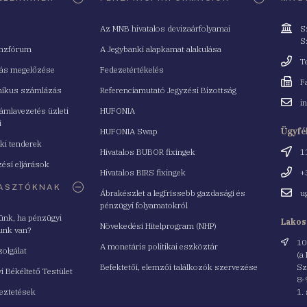
Cím
Az MNB hivatalos devizaárfolyamai
S
S
nzfórum
A Jegybanki alapkamat alakulása
Telefo
T
tás megelőzése
Fedezetértékelés
Fax
F
nikus számlázás
Referenciamutató Jegyzési Bizottság
Email
i
mlavezetés üzleti
HUFONIA
cím
i
HUFONIA Swap
Ügyfé
ki tenderek
Cím
Hivatalos BUBOR fixingek
1
ési eljárások
Telefo
Hivatalos BIRS fixingek
+
ASZTÓKNAK
Email
Ábrakészlet a legfrissebb gazdasági és
u
cím
pénzügyi folyamatokról
yünk, ha pénzügyi
Lakos
Növekedési Hitelprogram (NHP)
unk van?
Cím
10
A monetáris politikai eszköztár
zolgálat
(a
Befektetői, elemzői találkozók szervezése
Sz
i Békéltető Testület
8-
eztetések
1.