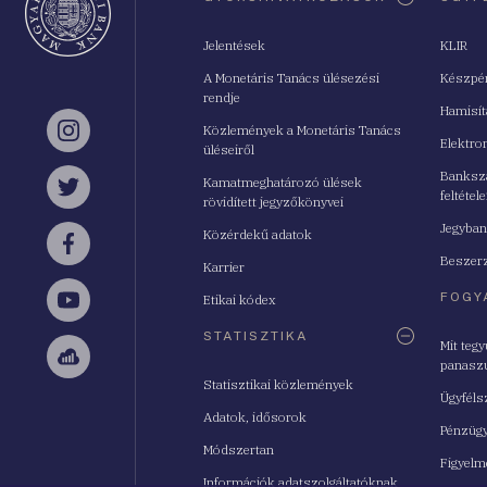
Jelentések
KLIR
A Monetáris Tanács ülésezési
Készpé
rendje
Hamisí
Közlemények a Monetáris Tanács
Instagram
Elektro
üléseiről
Bankszá
Kamatmeghatározó ülések
feltétele
Twitter
rövidített jegyzőkönyvei
Jegyban
Közérdekű adatok
Facebook
Beszerz
Karrier
FOGY
Etikai kódex
YouTube
STATISZTIKA
Mit teg
panasz
Sellsy
Statisztikai közlemények
Ügyféls
Adatok, idősorok
Pénzügy
Módszertan
Figyelm
Információk adatszolgáltatóknak