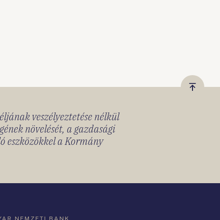
Vissza
a
céljának veszélyeztetése nélkül
tetejér
gének növelését, a gazdasági
lló eszközökkel a Kormány
AR NEMZETI BANK