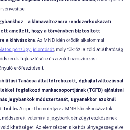
rvényesítse.
gybankhoz – a klímaváltozásra rendszerkockázati
ett amellett, hogy a törvényben biztosított
e a kihívásokra
.
Az MNB
idén ötödik alkalommal
olatos pénzügyi jelentését
, mely tükrözi a zöld átláthatóság
ódszerek fejlesztésére és a zöldfinanszírozási
yuló erőfeszítéseit.
bilitási Tanácsa által létrehozott, éghajlatváltozással
lekkel foglalkozó munkacsoportjának (TCFD) ajánlásai
zónás jegybankok módszertanát, ugyanakkor azoknál
 fed le.
A riport bemutatja az MNB klímakockázatok
t, módszereit, valamint a jegybank pénzügyi eszközeinek
 való kitettségét. Az elemzésben a kettős lényegesség elve