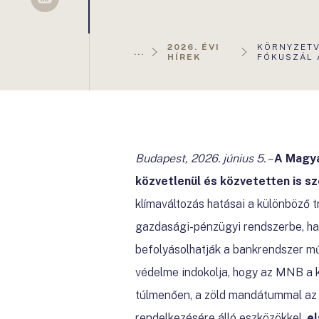
Sellsy
AKTUÁLIS
2026. ÉVI
KÖRNYZETV
...
OLDAL:
HÍREK
FÓKUSZÁL 
Budapest, 2026. június 5.
–
A Magy
közvetlenül és közvetetten is s
klímaváltozás hatásai a különböző 
gazdasági-pénzügyi rendszerbe, hat
befolyásolhatják a bankrendszer m
védelme indokolja, hogy az MNB a k
túlmenően, a zöld mandátummal az M
rendelkezésére álló eszközökkel,
el