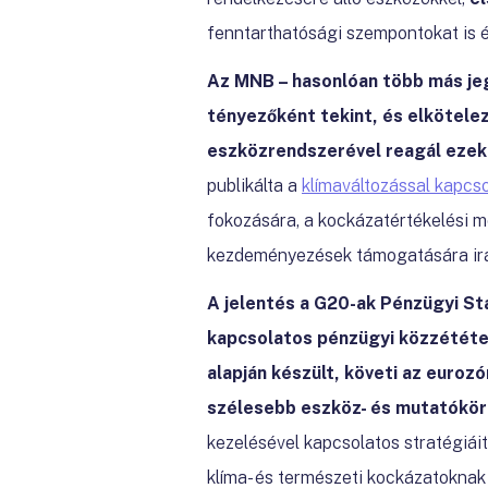
fenntarthatósági szempontokat is é
Az MNB – hasonlóan több más je
tényezőként tekint, és elkötelez
eszközrendszerével reagál ezekr
publikálta a
klímaváltozással kapcs
fokozására, a kockázatértékelési m
kezdeményezések támogatására irán
A jelentés a G20-ak Pénzügyi Sta
kapcsolatos pénzügyi közzététe
alapján készült, követi az euro
szélesebb eszköz- és mutatókört
kezelésével kapcsolatos stratégiái
klíma- és természeti kockázatoknak