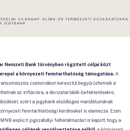
ÉDELMI VILÁGNAP: KLÍMA- ÉS TERMÉSZETI KOCKÁZATOKRA 
A JEGYBANK
ar Nemzeti Bank
törvényben rögzített céljai közt
zerepel a környezeti fenntarthatóság támogatása.
A
transzmissziós csatornákon keresztül begyűrűzhetnek a
hatnak az inflációra, a devizatartalék-befektetésekre,
űködését, ezért a jegybank elsődleges mandátumának
örnyezeti fenntarthatósági kérdéseket is elemezze. Ezen
NB explicit jogszabályi felhatalmazást is kapott, hogy a
sődleges céljának veszélyeztetése nélkül
, a környezeti