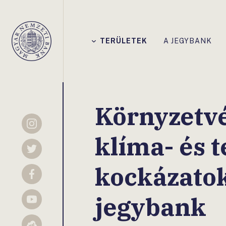
Főmenü
TERÜLETEK
A JEGYBANK
Magyar
Nemzeti
Bank
Környzetvé
Instagram
klíma- és 
Twitter
kockázatok
Facebook
jegybank
YouTube