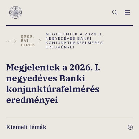
Főmenü
Keresés
Men
Magyar
Nemzeti
Bank
AKTUÁLIS
MEGJELENTEK A 2026. I.
2026.
OLDAL:
NEGYEDÉVES BANKI
...
ÉVI
KONJUNKTÚRAFELMÉRÉS
HÍREK
EREDMÉNYEI
Megjelentek a 2026. I.
negyedéves Banki
konjunktúrafelmérés
eredményei
Kiemelt témák