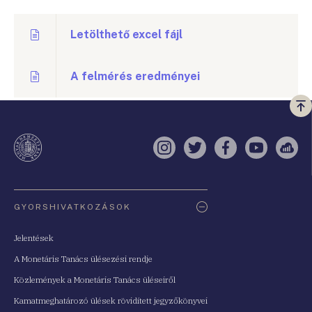
Letölthető excel fájl
A felmérés eredményei
Vi
a
te
Instagram
Twitter
Facebook
YouTube
Sell
Oldaltérkép
GYORSHIVATKOZÁSOK
Jelentések
A Monetáris Tanács ülésezési rendje
Közlemények a Monetáris Tanács üléseiről
Kamatmeghatározó ülések rövidített jegyzőkönyvei