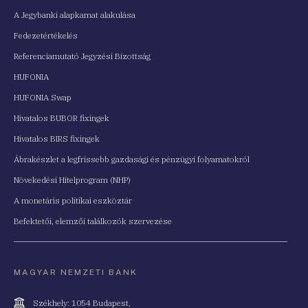
A Jegybanki alapkamat alakulása
Fedezetértékelés
Referenciamutató Jegyzési Bizottság
HUFONIA
HUFONIA Swap
Hivatalos BUBOR fixingek
Hivatalos BIRS fixingek
Ábrakészlet a legfrissebb gazdasági és pénzügyi folyamatokról
Növekedési Hitelprogram (NHP)
A monetáris politikai eszköztár
Befektetői, elemzői találkozók szervezése
MAGYAR NEMZETI BANK
Cím
Székhely: 1054 Budapest,