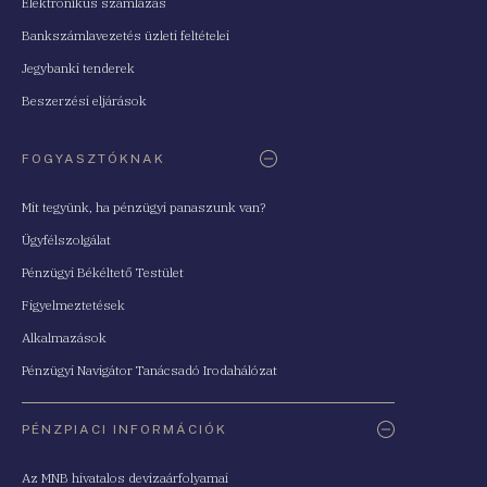
Elektronikus számlázás
Bankszámlavezetés üzleti feltételei
Jegybanki tenderek
Beszerzési eljárások
FOGYASZTÓKNAK
Mit tegyünk, ha pénzügyi panaszunk van?
Ügyfélszolgálat
Pénzügyi Békéltető Testület
Figyelmeztetések
Alkalmazások
Pénzügyi Navigátor Tanácsadó Irodahálózat
PÉNZPIACI INFORMÁCIÓK
Az MNB hivatalos devizaárfolyamai