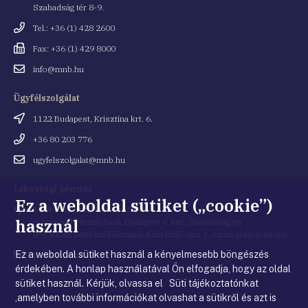
Szabadság tér 8-9.
Telefonszám
Tel.: +36 (1) 428 2600
Fax
Fax: +36 (1) 429 8000
Email
info@mnb.hu
cím
Ügyfélszolgálat
Cím
1122 Budapest, Krisztina krt. 6.
Telefonszám
+36 80 203 776
Email
ugyfelszolgalat@mnb.hu
cím
Lakossági pénztár
Ez a weboldal sütiket („cookie”)
Cím
1054 Budapest, Kiss Ernő utca 1.
használ
(a Magyar Nemzeti Bank Budapest V. ker., Szabadság tér
8-9. szám alatti székházának Kiss Ernő utca 1. szám alatti bejárata)
Ez a weboldal sütiket használ a kényelmesebb böngészés
Email
penztar@mnb.hu
cím
érdekében. A honlap használatával Ön elfogadja, hogy az oldal
sütiket használ. Kérjük, olvassa el Süti tájékoztatónkat
,amelyben további információkat olvashat a sütikről és azt is