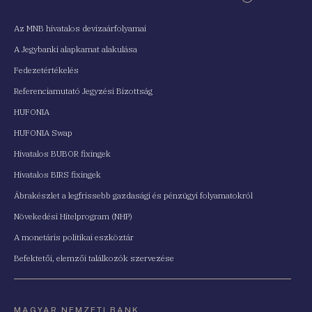
Az MNB hivatalos devizaárfolyamai
A Jegybanki alapkamat alakulása
Fedezetértékelés
Referenciamutató Jegyzési Bizottság
HUFONIA
HUFONIA Swap
Hivatalos BUBOR fixingek
Hivatalos BIRS fixingek
Ábrakészlet a legfrissebb gazdasági és pénzügyi folyamatokról
Növekedési Hitelprogram (NHP)
A monetáris politikai eszköztár
Befektetői, elemzői találkozók szervezése
MAGYAR NEMZETI BANK