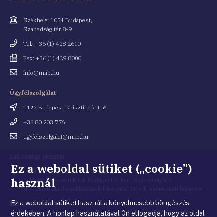
Cím
Székhely: 1054 Budapest,
Szabadság tér 8-9.
Telefonszám
Tel.: +36 (1) 428 2600
Fax
Fax: +36 (1) 429 8000
Email
info@mnb.hu
cím
Ügyfélszolgálat
Cím
1122 Budapest, Krisztina krt. 6.
Telefonszám
+36 80 203 776
Email
ugyfelszolgalat@mnb.hu
cím
Lakossági pénztár
Ez a weboldal sütiket („cookie”)
Cím
1054 Budapest, Kiss Ernő utca 1.
használ
(a Magyar Nemzeti Bank Budapest V. ker., Szabadság tér
8-9. szám alatti székházának Kiss Ernő utca 1. szám alatti bejárata)
Ez a weboldal sütiket használ a kényelmesebb böngészés
Email
penztar@mnb.hu
cím
érdekében. A honlap használatával Ön elfogadja, hogy az oldal