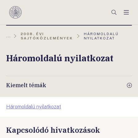
Főmenü
Keresés
Men
Magyar
Nemzeti
Bank
AKTUÁLIS
2008. ÉVI
HÁROMOLDALÚ
...
OLDAL:
SAJTÓKÖZLEMÉNYEK
NYILATKOZAT
Háromoldalú nyilatkozat
Kiemelt témák
Háromoldalú nyilatkozat
Kapcsolódó hivatkozások