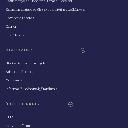
Közlemények a Monetáris Tanács üléseiről
Kamatmeghatározó ülések rövidített jegyzőkönyvei
Közérdekű adatok
Karrier
Etikai kódex
STATISZTIKA
Statisztikai közlemények
Adatok, idősorok
Módszertan
Információk adatszolgáltatóknak
ÜGYFELEINKNEK
KLIR
Készpénzfórum