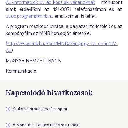
AC/informaciok-uv-ac-keszlek-vasarloknak
menüpont
alatt; érdeklődni az 421-3371 telefonszámon és az
uv.ac.program@mnb.hu
email-címen is lehet.
A program részletes leírása, a pályázati feltételek és az
kampányfilm az MNB honlapján érhető el
(
http://www.mnb.hu/Root/MNB/Bankjegy_es_erme/UV-
AC
).
MAGYAR NEMZETI BANK
Kommunikáció
Kapcsolódó hivatkozások
Statisztikai publikációs naptár
A Monetáris Tanács ülésezési rendje