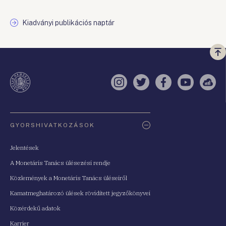
Kiadványi publikációs naptár
Vi
a
te
Instagram
Twitter
Facebook
YouTube
Sell
Oldaltérkép
GYORSHIVATKOZÁSOK
Jelentések
A Monetáris Tanács ülésezési rendje
Közlemények a Monetáris Tanács üléseiről
Kamatmeghatározó ülések rövidített jegyzőkönyvei
Közérdekű adatok
Karrier