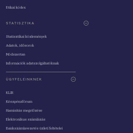
Etikai kódex
STATISZTIKA
Statisztikai közlemények
Adatok, idősorok
Módszertan
Információk adatszolgáltatóknak
ÜGYFELEINKNEK
KLIR
Készpénzfórum
Hamisítás megelőzése
Elektronikus számlázás
Bankszámlavezetés üzleti feltételei