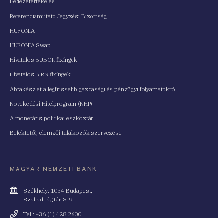
Fedezetértékelés
Referenciamutató Jegyzési Bizottság
HUFONIA
HUFONIA Swap
Hivatalos BUBOR fixingek
Hivatalos BIRS fixingek
Ábrakészlet a legfrissebb gazdasági és pénzügyi folyamatokról
Növekedési Hitelprogram (NHP)
A monetáris politikai eszköztár
Befektetői, elemzői találkozók szervezése
MAGYAR NEMZETI BANK
Cím
Székhely: 1054 Budapest,
Szabadság tér 8-9.
Telefonszám
Tel.: +36 (1) 428 2600