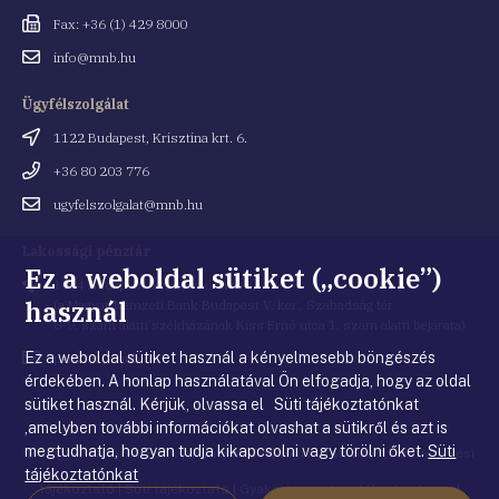
Fax
Fax: +36 (1) 429 8000
Email
info@mnb.hu
cím
Ügyfélszolgálat
Cím
1122 Budapest, Krisztina krt. 6.
Telefonszám
+36 80 203 776
Email
ugyfelszolgalat@mnb.hu
cím
Lakossági pénztár
Ez a weboldal sütiket („cookie”)
Cím
1054 Budapest, Kiss Ernő utca 1.
használ
(a Magyar Nemzeti Bank Budapest V. ker., Szabadság tér
8-9. szám alatti székházának Kiss Ernő utca 1. szám alatti bejárata)
Ez a weboldal sütiket használ a kényelmesebb böngészés
Email
penztar@mnb.hu
cím
érdekében. A honlap használatával Ön elfogadja, hogy az oldal
sütiket használ. Kérjük, olvassa el Süti tájékoztatónkat
,amelyben további információkat olvashat a sütikről és azt is
megtudhatja, hogyan tudja kikapcsolni vagy törölni őket.
Süti
© Magyar Nemzeti Bank
|
Impresszum
|
Jogi nyilatkozat
|
Adatkezelési
tájékoztatónkat
tájékoztató
|
Süti tájékoztató
|
Gyakorlati tudnivalók a honlappal