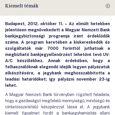
Kiemelt témák
Budapest, 2012. október 11. – Az elmúlt hetekben
jelentősen megnövekedett a Magyar Nemzeti Bank
bankjegybiztonsági programja iránt érdeklődők
száma. A program keretében a kiskereskedők és
szolgáltatók már 7000 forinttól juthatnak a
megbízható bankjegyellenőrzést lehetővé tevő UV-
A/C készülékhez. Annak érdekében, hogy a
felhasználóknak elegendő idejük legyen pályázatuk
elkészítésére, a jegybank meghosszabbította a
leadási határidőket; így pályázni november 23-ig
lehet.
A Magyar Nemzeti Bank törvényben rögzített feladata,
hogy a gazdaságot megfelelő mennyiségű, minőségű és
címletösszetételű készpénzzel lássa el. A jegybank
kiemelt figyelmet fordít a bankjegyhamisítás elleni