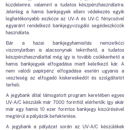
küzdelemre, valamint a tudatos készpénzhasználatra.
Jelenleg a hamis bankjegyek elleni védekezés egyik
leghatékonyabb eszköze az UV-A és UV-C fénycsővel
egyaránt rendelkező bankjegyvizsgáló segédeszközök
használata.
Bár a hazai bankjegyhamisítás nemzetközi
viszonylatban is alacsonynak tekinthető, a tudatos
készpénzhasználattal még így is tovább csökkenhető a
hamis bankjegyek elfogadása miatt keletkező kár. A
nem valódi papírpénz elfogadása esetén ugyanis a
veszteség az elfogadó kiskereskedőt és szolgáltatót
terheli.
A jegybank által támogatott program keretében egyes
UV-A/C készülék már 7000 forinttól elérhetők: így akár
már egy hamis 10 ezer forintos bankjegy kiszűrésével
megtérül a pályázók befektetése.
A jegybank a pályázat során az UV-A/C készülékek