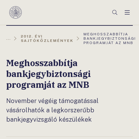
Főmenü
Keresés
Men
Magyar
Nemzeti
Bank
AKTUÁLIS
MEGHOSSZABBÍTJA
2012. ÉVI
OLDAL:
...
BANKJEGYBIZTONSÁGI
SAJTÓKÖZLEMÉNYEK
PROGRAMJÁT AZ MNB
Meghosszabbítja
bankjegybiztonsági
programját az MNB
November végéig támogatással
vásárolhatók a legkorszerűbb
bankjegyvizsgáló készülékek