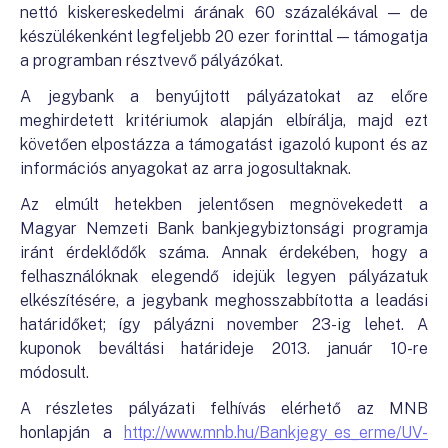
nettó kiskereskedelmi árának 60 százalékával — de
készülékenként legfeljebb 20 ezer forinttal — támogatja
a programban résztvevő pályázókat.
A jegybank a benyújtott pályázatokat az előre
meghirdetett kritériumok alapján elbírálja, majd ezt
követően elpostázza a támogatást igazoló kupont és az
információs anyagokat az arra jogosultaknak.
Az elmúlt hetekben jelentősen megnövekedett a
Magyar Nemzeti Bank bankjegybiztonsági programja
iránt érdeklődők száma. Annak érdekében, hogy a
felhasználóknak elegendő idejük legyen pályázatuk
elkészítésére, a jegybank meghosszabbította a leadási
határidőket; így pályázni november 23-ig lehet. A
kuponok beváltási határideje 2013. január 10-re
módosult.
A részletes pályázati felhívás elérhető az MNB
honlapján a
http://www.mnb.hu/Bankjegy_es_erme/UV-