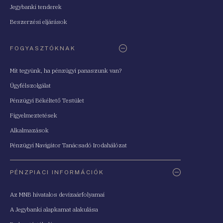
Jegybanki tenderek
Beszerzési eljárások
FOGYASZTÓKNAK
Mit tegyünk, ha pénzügyi panaszunk van?
Ügyfélszolgálat
Pénzügyi Békéltető Testület
Figyelmeztetések
Alkalmazások
Pénzügyi Navigátor Tanácsadó Irodahálózat
PÉNZPIACI INFORMÁCIÓK
Az MNB hivatalos devizaárfolyamai
A Jegybanki alapkamat alakulása