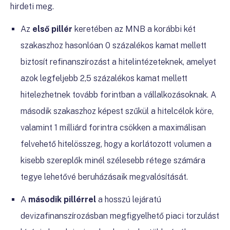
hirdeti meg.
Az
első pillér
keretében az MNB a korábbi két
szakaszhoz hasonlóan 0 százalékos kamat mellett
biztosít refinanszírozást a hitelintézeteknek, amelyet
azok legfeljebb 2,5 százalékos kamat mellett
hitelezhetnek tovább forintban a vállalkozásoknak. A
második szakaszhoz képest szűkül a hitelcélok köre,
valamint 1 milliárd forintra csökken a maximálisan
felvehető hitelösszeg, hogy a korlátozott volumen a
kisebb szereplők minél szélesebb rétege számára
tegye lehetővé beruházásaik megvalósítását.
A
második pillérrel
a hosszú lejáratú
devizafinanszírozásban megfigyelhető piaci torzulást