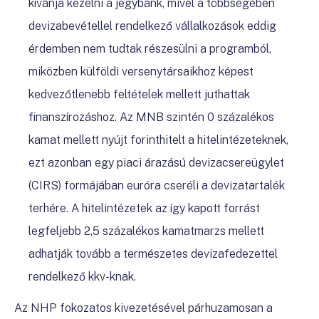
kívánja kezelni a jegybank, mivel a többségében
devizabevétellel rendelkező vállalkozások eddig
érdemben nem tudtak részesülni a programból,
miközben külföldi versenytársaikhoz képest
kedvezőtlenebb feltételek mellett juthattak
finanszírozáshoz. Az MNB szintén 0 százalékos
kamat mellett nyújt forinthitelt a hitelintézeteknek,
ezt azonban egy piaci árazású devizacsereügylet
(CIRS) formájában euróra cseréli a devizatartalék
terhére. A hitelintézetek az így kapott forrást
legfeljebb 2,5 százalékos kamatmarzs mellett
adhatják tovább a természetes devizafedezettel
rendelkező kkv-knak.
Az NHP fokozatos kivezetésével párhuzamosan a