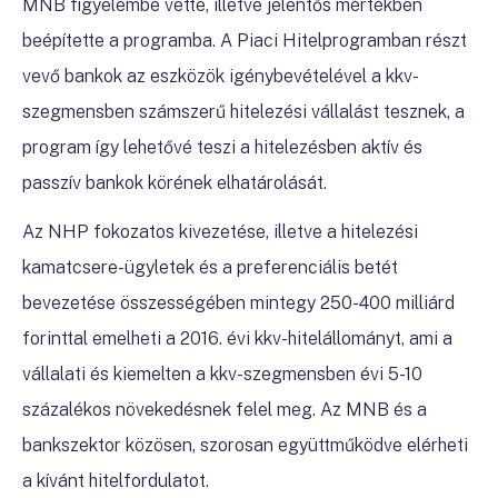
MNB figyelembe vette, illetve jelentős mértékben
beépítette a programba. A Piaci Hitelprogramban részt
vevő bankok az eszközök igénybevételével a kkv-
szegmensben számszerű hitelezési vállalást tesznek, a
program így lehetővé teszi a hitelezésben aktív és
passzív bankok körének elhatárolását.
Az NHP fokozatos kivezetése, illetve a hitelezési
kamatcsere-ügyletek és a preferenciális betét
bevezetése összességében mintegy 250-400 milliárd
forinttal emelheti a 2016. évi kkv-hitelállományt, ami a
vállalati és kiemelten a kkv-szegmensben évi 5-10
százalékos növekedésnek felel meg. Az MNB és a
bankszektor közösen, szorosan együttműködve elérheti
a kívánt hitelfordulatot.