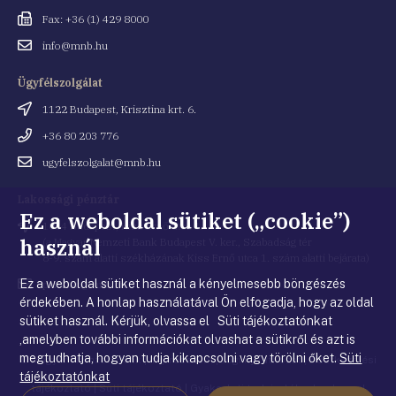
Fax
Fax: +36 (1) 429 8000
Email
info@mnb.hu
cím
Ügyfélszolgálat
Cím
1122 Budapest, Krisztina krt. 6.
Telefonszám
+36 80 203 776
Email
ugyfelszolgalat@mnb.hu
cím
Lakossági pénztár
Ez a weboldal sütiket („cookie”)
Cím
1054 Budapest, Kiss Ernő utca 1.
használ
(a Magyar Nemzeti Bank Budapest V. ker., Szabadság tér
8-9. szám alatti székházának Kiss Ernő utca 1. szám alatti bejárata)
Ez a weboldal sütiket használ a kényelmesebb böngészés
Email
penztar@mnb.hu
cím
érdekében. A honlap használatával Ön elfogadja, hogy az oldal
sütiket használ. Kérjük, olvassa el Süti tájékoztatónkat
,amelyben további információkat olvashat a sütikről és azt is
megtudhatja, hogyan tudja kikapcsolni vagy törölni őket.
Süti
© Magyar Nemzeti Bank
|
Impresszum
|
Jogi nyilatkozat
|
Adatkezelési
tájékoztatónkat
tájékoztató
|
Süti tájékoztató
|
Gyakorlati tudnivalók a honlappal