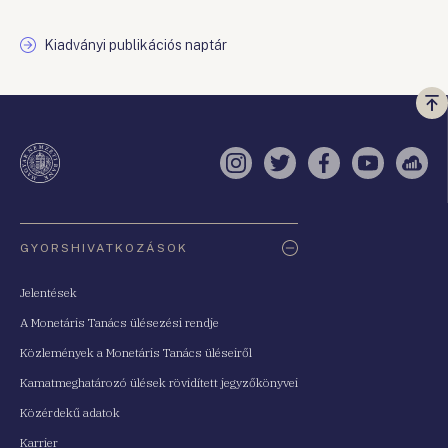
Kiadványi publikációs naptár
Vi
a
te
Instagram
Twitter
Facebook
YouTube
Sell
Oldaltérkép
GYORSHIVATKOZÁSOK
Jelentések
A Monetáris Tanács ülésezési rendje
Közlemények a Monetáris Tanács üléseiről
Kamatmeghatározó ülések rövidített jegyzőkönyvei
Közérdekű adatok
Karrier