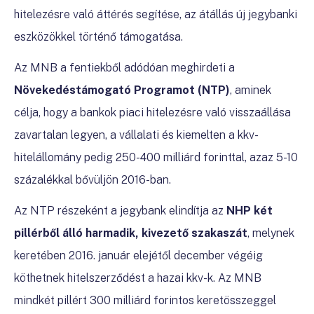
hitelezésre való áttérés segítése, az átállás új jegybanki
eszközökkel történő támogatása.
Az MNB a fentiekből adódóan meghirdeti a
Növekedéstámogató Programot (NTP)
, aminek
célja, hogy a bankok piaci hitelezésre való visszaállása
zavartalan legyen, a vállalati és kiemelten a kkv-
hitelállomány pedig 250-400 milliárd forinttal, azaz 5-10
százalékkal bővüljön 2016-ban.
Az NTP részeként a jegybank elindítja az
NHP két
pillérből álló harmadik, kivezető szakaszát
, melynek
keretében 2016. január elejétől december végéig
köthetnek hitelszerződést a hazai kkv-k. Az MNB
mindkét pillért 300 milliárd forintos keretösszeggel