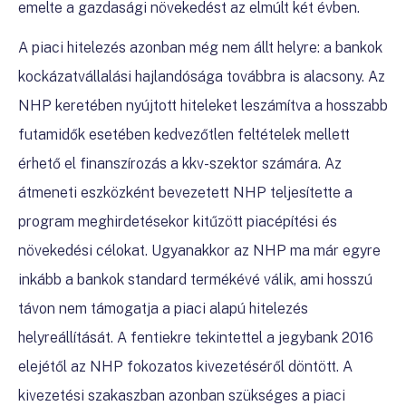
emelte a gazdasági növekedést az elmúlt két évben.
A piaci hitelezés azonban még nem állt helyre: a bankok
kockázatvállalási hajlandósága továbbra is alacsony. Az
NHP keretében nyújtott hiteleket leszámítva a hosszabb
futamidők esetében kedvezőtlen feltételek mellett
érhető el finanszírozás a kkv-szektor számára. Az
átmeneti eszközként bevezetett NHP teljesítette a
program meghirdetésekor kitűzött piacépítési és
növekedési célokat. Ugyanakkor az NHP ma már egyre
inkább a bankok standard termékévé válik, ami hosszú
távon nem támogatja a piaci alapú hitelezés
helyreállítását. A fentiekre tekintettel a jegybank 2016
elejétől az NHP fokozatos kivezetéséről döntött. A
kivezetési szakaszban azonban szükséges a piaci