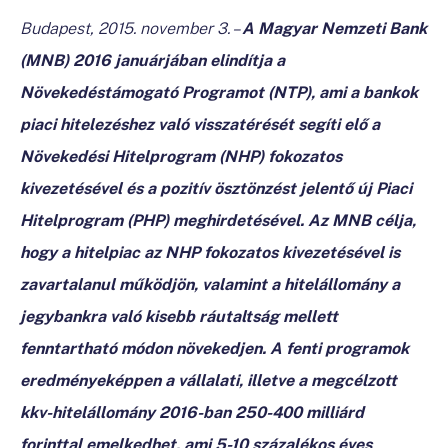
Budapest, 2015. november 3. –
A Magyar Nemzeti Bank
(MNB) 2016 januárjában elindítja a
Növekedéstámogató Programot (NTP), ami a bankok
piaci hitelezéshez való visszatérését segíti elő a
Növekedési Hitelprogram (NHP) fokozatos
kivezetésével és a pozitív ösztönzést jelentő új Piaci
Hitelprogram (PHP) meghirdetésével. Az MNB célja,
hogy a hitelpiac az NHP fokozatos kivezetésével is
zavartalanul működjön, valamint a hitelállomány a
jegybankra való kisebb ráutaltság mellett
fenntartható módon növekedjen. A fenti programok
eredményeképpen a vállalati, illetve a megcélzott
kkv-hitelállomány 2016-ban 250-400 milliárd
forinttal emelkedhet, ami 5-10 százalékos éves