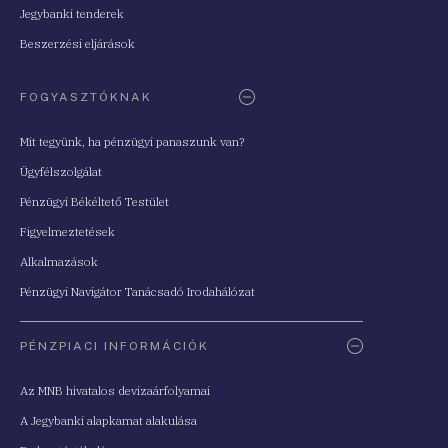
Jegybanki tenderek
Beszerzési eljárások
FOGYASZTÓKNAK
Mit tegyünk, ha pénzügyi panaszunk van?
Ügyfélszolgálat
Pénzügyi Békéltető Testület
Figyelmeztetések
Alkalmazások
Pénzügyi Navigátor Tanácsadó Irodahálózat
PÉNZPIACI INFORMÁCIÓK
Az MNB hivatalos devizaárfolyamai
A Jegybanki alapkamat alakulása