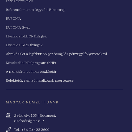
Fedezetértékelés
Referenciamutató Jegyzési Bizottság
HUFONIA
HUFONIA Swap
Hivatalos BUBOR fixingek
Hivatalos BIRS fixingek
Ábrakészlet a legfrissebb gazdasági és pénzügyi folyamatokról
Növekedési Hitelprogram (NHP)
A monetáris politikai eszköztár
Befektetői, elemzői találkozók szervezése
MAGYAR NEMZETI BANK
Cím
Székhely: 1054 Budapest,
Szabadság tér 8-9.
Telefonszám
Tel.: +36 (1) 428 2600