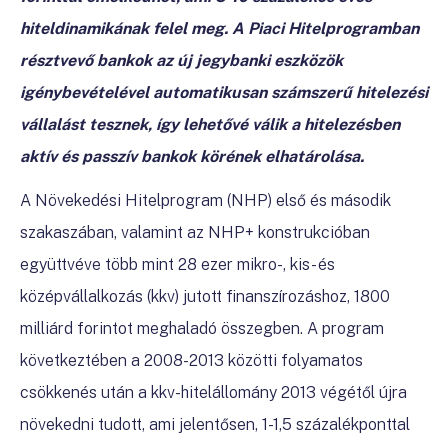
hiteldinamikának felel meg. A Piaci Hitelprogramban
résztvevő bankok az új jegybanki eszközök
igénybevételével automatikusan számszerű hitelezési
vállalást tesznek, így lehetővé válik a hitelezésben
aktív és passzív bankok körének elhatárolása.
A Növekedési Hitelprogram (NHP) első és második
szakaszában, valamint az NHP+ konstrukcióban
együttvéve több mint 28 ezer mikro-, kis- és
középvállalkozás (kkv) jutott finanszírozáshoz, 1800
milliárd forintot meghaladó összegben. A program
következtében a 2008-2013 közötti folyamatos
csökkenés után a kkv-hitelállomány 2013 végétől újra
növekedni tudott, ami jelentősen, 1-1,5 százalékponttal