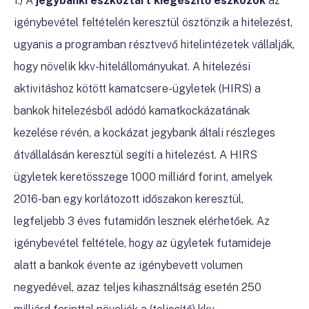
1.) A
jegybanki eszköztárt kiegészítő eszközök
az
igénybevétel feltételén keresztül ösztönzik a hitelezést,
ugyanis a programban résztvevő hitelintézetek vállalják,
hogy növelik kkv-hitelállományukat. A hitelezési
aktivitáshoz kötött kamatcsere-ügyletek (HIRS) a
bankok hitelezésből adódó kamatkockázatának
kezelése révén, a kockázat jegybank általi részleges
átvállalásán keresztül segíti a hitelezést. A HIRS
ügyletek keretösszege 1000 milliárd forint, amelyek
2016-ban egy korlátozott időszakon keresztül,
legfeljebb 3 éves futamidőn lesznek elérhetőek. Az
igénybevétel feltétele, hogy az ügyletek futamideje
alatt a bankok évente az igénybevett volumen
negyedével, azaz teljes kihasználtság esetén 250