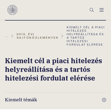
Főmenü
Keresés
Men
Magyar
Nemzeti
Bank
AKTUÁLIS
KIEMELT CÉL A PIACI
OLDAL:
HITELEZÉS
2015. ÉVI
HELYREÁLLÍTÁSA ÉS
...
SAJTÓKÖZLEMÉNYEK
A TARTÓS
HITELEZÉSI
FORDULAT ELÉRÉSE
Kiemelt cél a piaci hitelezés
helyreállítása és a tartós
hitelezési fordulat elérése
Kiemelt témák