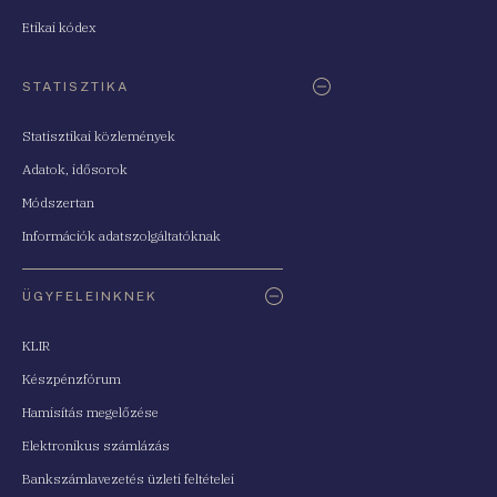
Etikai kódex
STATISZTIKA
Statisztikai közlemények
Adatok, idősorok
Módszertan
Információk adatszolgáltatóknak
ÜGYFELEINKNEK
KLIR
Készpénzfórum
Hamisítás megelőzése
Elektronikus számlázás
Bankszámlavezetés üzleti feltételei