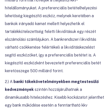
milliárd forinttal növeljék a (teljesítő) kkv-
hitelállományukat. A preferenciális betételhelyezési
lehetőség kiegészítő eszköz, melynek keretében a
bankok irányadó kamat mellett helyezhetik el
tartalékkötelezettség feletti likviditásuk egy részét
elszámolási számlájukon. A bankrendszeri likviditás
várható csökkenése felértékeli a likviditáskezelést
segítő eszközöket, így a preferenciális betétet is. A
kiegészítő eszközként bevezetett preferenciális betét
keretösszege 500 milliárd forint.
2.) A
banki tőkekövetelményekben megtestesülő
kedvezmények
szintén hozzájárulhatnak a
dinamikusabb hitelezéshez. Kisebb kockázatot jelenthet
egy bank működése esetén a fenntartható kkv