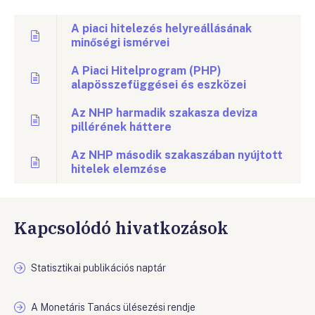
A piaci hitelezés helyreállásának
minőségi ismérvei
A Piaci Hitelprogram (PHP)
alapösszefüggései és eszközei
Az NHP harmadik szakasza deviza
pillérének háttere
Az NHP második szakaszában nyújtott
hitelek elemzése
Kapcsolódó hivatkozások
Statisztikai publikációs naptár
A Monetáris Tanács ülésezési rendje