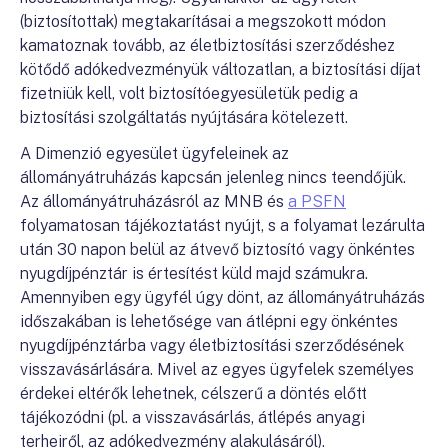
(biztosítottak) megtakarításai a megszokott módon
kamatoznak tovább, az életbiztosítási szerződéshez
kötődő adókedvezményük változatlan, a biztosítási díjat
fizetniük kell, volt biztosítóegyesületük pedig a
biztosítási szolgáltatás nyújtására kötelezett.
A Dimenzió egyesület ügyfeleinek az
állományátruházás kapcsán jelenleg nincs teendőjük.
Az állományátruházásról az MNB és
a PSFN
folyamatosan tájékoztatást nyújt, s a folyamat lezárulta
után 30 napon belül az átvevő biztosító vagy önkéntes
nyugdíjpénztár is értesítést küld majd számukra.
Amennyiben egy ügyfél úgy dönt, az állományátruházás
időszakában is lehetősége van átlépni egy önkéntes
nyugdíjpénztárba vagy életbiztosítási szerződésének
visszavásárlására. Mivel az egyes ügyfelek személyes
érdekei eltérők lehetnek, célszerű a döntés előtt
tájékozódni (pl. a visszavásárlás, átlépés anyagi
terheiről, az adókedvezmény alakulásáról).