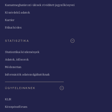
Kamatmeghatározó ülések rövidített jegyzőkönyvei
Közérdekű adatok
Karrier
Etikai kódex
STATISZTIKA
Statisztikai közlemények
Adatok, idősorok
Módszertan
Információk adatszolgáltatóknak
ÜGYFELEINKNEK
KLIR
Készpénzfórum