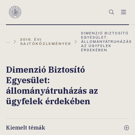
Főmenü
Keresés
Men
Magyar
Nemzeti
Bank
AKTUÁLIS
DIMENZIÓ BIZTOSÍTÓ
OLDAL:
EGYESÜLET:
2016. ÉVI
...
ÁLLOMÁNYÁTRUHÁZÁS
SAJTÓKÖZLEMÉNYEK
AZ ÜGYFELEK
ÉRDEKÉBEN
Dimenzió Biztosító
Egyesület:
állományátruházás az
ügyfelek érdekében
Kiemelt témák