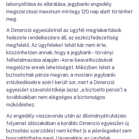
lebonyolítása és elbírálása, jegybanki engedély
megszerzése) maximum mintegy 120 nap alatt történhet
meg.
A Dimenzió egyesületnél az ügyfél-megtakarítások
fedezete rendelkezésre áll, az eszközfedezettség
megfelelő. Az ügyfeleket tehát kár nem érte,
köszönhetően annak, hogy a jegybank – törvényi
felhatalmazása alapján – korai beavatkozásával
megelőzte ennek lehetőségét. Miközben tehát a
biztosítottak pénze megvan, a mostani jegybanki
intézkedésekre azért került sor, mert a Dimenzió
egyesület szavatolótőkéje (azaz „a biztosító pénze”) a
továbbiakban nem elégséges a biztonságos
működéshez.
Az engedély-visszavonás után az állományátruházási
folyamat időszakában a korábbi Dimenzió egyesület új
biztosítási szerződést nem köthet (s a jelenlegieket sem
hosszabbíthatja meg). Ugyanakkor az ügyfelek