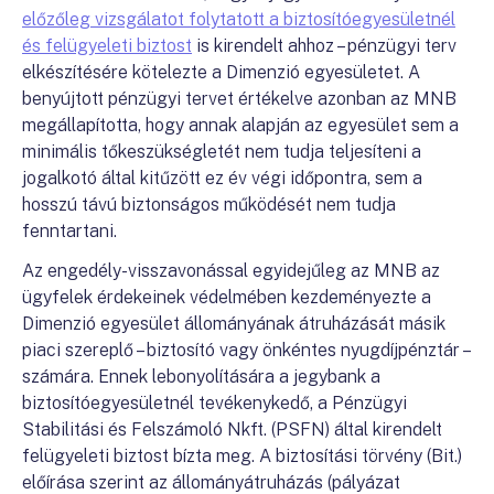
előzőleg vizsgálatot folytatott a biztosítóegyesületnél
és felügyeleti biztost
is kirendelt ahhoz – pénzügyi terv
elkészítésére kötelezte a Dimenzió egyesületet. A
benyújtott pénzügyi tervet értékelve azonban az MNB
megállapította, hogy annak alapján az egyesület sem a
minimális tőkeszükségletét nem tudja teljesíteni a
jogalkotó által kitűzött ez év végi időpontra, sem a
hosszú távú biztonságos működését nem tudja
fenntartani.
Az engedély-visszavonással egyidejűleg az MNB az
ügyfelek érdekeinek védelmében kezdeményezte a
Dimenzió egyesület állományának átruházását másik
piaci szereplő – biztosító vagy önkéntes nyugdíjpénztár –
számára. Ennek lebonyolítására a jegybank a
biztosítóegyesületnél tevékenykedő, a Pénzügyi
Stabilitási és Felszámoló Nkft. (PSFN) által kirendelt
felügyeleti biztost bízta meg. A biztosítási törvény (Bit.)
előírása szerint az állományátruházás (pályázat