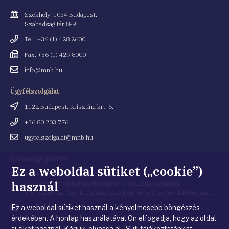
Cím
Székhely: 1054 Budapest,
Szabadság tér 8-9.
Telefonszám
Tel.: +36 (1) 428 2600
Fax
Fax: +36 (1) 429 8000
Email
info@mnb.hu
cím
Ügyfélszolgálat
Cím
1122 Budapest, Krisztina krt. 6.
Telefonszám
+36 80 203 776
Email
ugyfelszolgalat@mnb.hu
cím
Lakossági pénztár
Ez a weboldal sütiket („cookie”)
Cím
1054 Budapest, Kiss Ernő utca 1.
használ
(a Magyar Nemzeti Bank Budapest V. ker., Szabadság tér
8-9. szám alatti székházának Kiss Ernő utca 1. szám alatti bejárata)
Ez a weboldal sütiket használ a kényelmesebb böngészés
Email
penztar@mnb.hu
cím
érdekében. A honlap használatával Ön elfogadja, hogy az oldal
sütiket használ. Kérjük, olvassa el Süti tájékoztatónkat