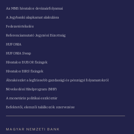
Az MNB hivatalos devizaárfolyamai
A Jegybanki alapkamat alakulása
Fedezetértékelés
Referenciamutató Jegyzési Bizottság
HUFONIA
HUFONIA Swap
Hivatalos BUBOR fixingek
Hivatalos BIRS fixingek
Ábrakészlet a legfrissebb gazdasági és pénzügyi folyamatokról
Növekedési Hitelprogram (NHP)
A monetáris politikai eszköztár
Befektetői, elemzői találkozók szervezése
MAGYAR NEMZETI BANK