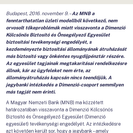
Budapest, 2016. november 9. –
Az MNB a
fenntarthatatlan üzleti modellből következő, nem
orvosolt tőkeproblémák miatt visszavonta a Dimenzió
Kölcsönös Biztosító és Önsegélyező Egyesület
biztosítási tevékenységi engedélyét, s
kezdeményezte biztosítási állományának átruházását
más biztosító vagy önkéntes nyugdíjpénztár részére.
Az egyesület tagjainak megtakarításai rendelkezésre
állnak, kár az ügyfeleket nem érte, az
állományátruházás kapcsán nincs teendőjük. A
jegybanki intézkedés a Dimenzió-csoport semmilyen
más tagját nem érinti.
A Magyar Nemzeti Bank (MNB) ma közzétett
határozatában visszavonta a Dimenzió Kölcsönös
Biztosító és Önsegélyező Egyesület (Dimenzió
egyesület) tevékenységi engedélyét. Az intézkedésre
azt követően került sor, hogy a jegybank – amely