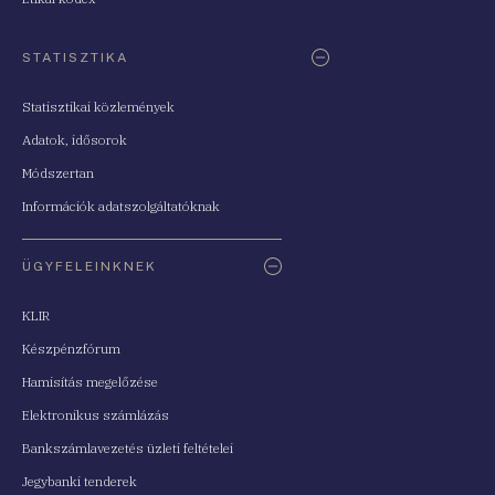
STATISZTIKA
Statisztikai közlemények
Adatok, idősorok
Módszertan
Információk adatszolgáltatóknak
ÜGYFELEINKNEK
KLIR
Készpénzfórum
Hamisítás megelőzése
Elektronikus számlázás
Bankszámlavezetés üzleti feltételei
Jegybanki tenderek