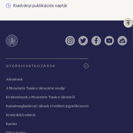
Kiadványi publikációs naptár
Vi
a
te
Instagram
Twitter
Facebook
YouTube
Sell
Oldaltérkép
GYORSHIVATKOZÁSOK
Jelentések
A Monetáris Tanács ülésezési rendje
Közlemények a Monetáris Tanács üléseiről
Kamatmeghatározó ülések rövidített jegyzőkönyvei
Közérdekű adatok
Karrier
Etikai kódex