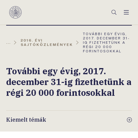
Főmenü
Keresés
Men
Magyar
Nemzeti
Bank
AKTUÁLIS
TOVÁBBI EGY ÉVIG,
OLDAL:
2017. DECEMBER 31-
2016. ÉVI
...
IG FIZETHETÜNK A
SAJTÓKÖZLEMÉNYEK
RÉGI 20 000
FORINTOSOKKAL
További egy évig, 2017.
december 31-ig fizethetünk a
régi 20 000 forintosokkal
Kiemelt témák