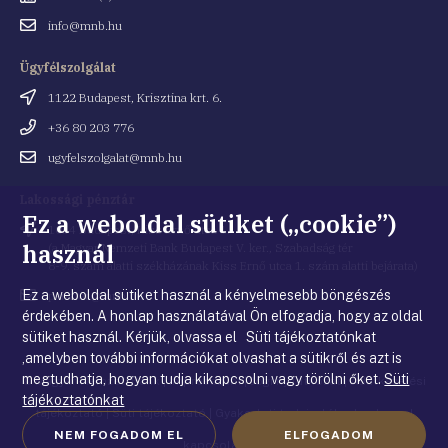
Email
info@mnb.hu
cím
Ügyfélszolgálat
Cím
1122 Budapest, Krisztina krt. 6.
Telefonszám
+36 80 203 776
Email
ugyfelszolgalat@mnb.hu
cím
Lakossági pénztár
Ez a weboldal sütiket („cookie”)
Cím
1054 Budapest, Kiss Ernő utca 1.
használ
(a Magyar Nemzeti Bank Budapest V. ker., Szabadság tér
8-9. szám alatti székházának Kiss Ernő utca 1. szám alatti bejárata)
Ez a weboldal sütiket használ a kényelmesebb böngészés
Email
penztar@mnb.hu
cím
érdekében. A honlap használatával Ön elfogadja, hogy az oldal
sütiket használ. Kérjük, olvassa el Süti tájékoztatónkat
,amelyben további információkat olvashat a sütikről és azt is
megtudhatja, hogyan tudja kikapcsolni vagy törölni őket.
Süti
© Magyar Nemzeti Bank
|
Impresszum
|
Jogi nyilatkozat
|
Adatkezelési
tájékoztatónkat
tájékoztató
|
Süti tájékoztató
|
Gyakorlati tudnivalók a honlappal
NEM FOGADOM EL
ELFOGADOM
kapcsolatban