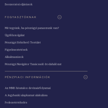
Beszerzési eljárások
FOGYASZTÓKNAK
Mit tegyünk, ha pénzügyi panaszunk van?
Ügyfélszolgálat
Pénzügyi Békéltető Testület
Figyelmeztetések
Alkalmazások
Pénzügyi Navigátor Tanácsadó Irodahálózat
PÉNZPIACI INFORMÁCIÓK
Az MNB hivatalos devizaárfolyamai
A Jegybanki alapkamat alakulása
Fedezetértékelés