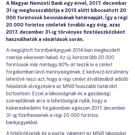
A Magyar Nemzeti Bank egy évvel, 2017. december
31-ig meghosszabbítja a 2015 előtt kibocsátott 20
000 forintosok bevonásának határnapját. Így a régi
20 000 forintos címletek további egy évig, azaz
2017. december 31-ig törvényes fizetőeszközként
használhatók a vásárlások során.
A megújított forintbankjegyek 2014-ben megkezdett
cseréje sikeresen halad. Az új, korszerűbb 20 000
forintosok már mintegy 80%-át teszik ki e címlet
forgalomban levő mennyiségének. E kedvező körülmény
lehetővé teszi azt, hogy a régi címlet átváltásából adódó
feladatok elvégzésére az MNB hosszabb határidőt
biztosítson. Ezzel a lakosságnak és a gazdasági
szereplőknek arra is lehetőségük nyílik, hogy a
kiskereskedelmi forgalomban egészen 2017. december
31-ig fizethessenek a régi 20 000 forintos
bankjegyekkel.
A hitelintézetek és a posta, valamint az MNB lakossági