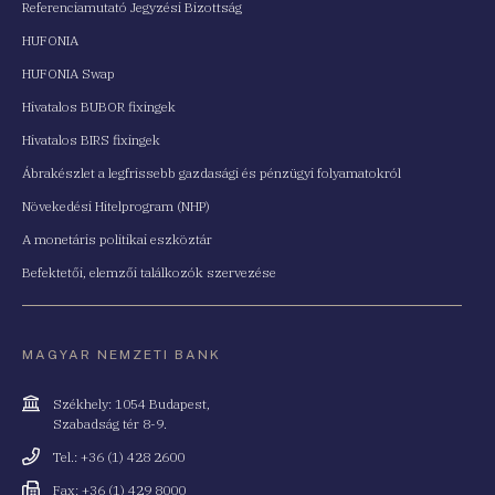
Referenciamutató Jegyzési Bizottság
HUFONIA
HUFONIA Swap
Hivatalos BUBOR fixingek
Hivatalos BIRS fixingek
Ábrakészlet a legfrissebb gazdasági és pénzügyi folyamatokról
Növekedési Hitelprogram (NHP)
A monetáris politikai eszköztár
Befektetői, elemzői találkozók szervezése
MAGYAR NEMZETI BANK
Cím
Székhely: 1054 Budapest,
Szabadság tér 8-9.
Telefonszám
Tel.: +36 (1) 428 2600
Fax
Fax: +36 (1) 429 8000