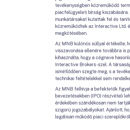
tevékenységben közreműködő termé
piacfelügyeleti bírság kiszabására
munkatársakat kutattak fel és taní
közreműködtek az Interactive Ltd.
megkötésében.
Az MNB különös súllyal értékelte, 
visszavonása ellenére továbbra is pr
kihasználta, hogy a cégneve hasonl
Interactive Brokers-szel. A társas
ismétlődően szegte meg, s a tevék
technikai feltételekkel sem rendelke
Az MNB felhívja a befektetők figye
bevezetésekben (IPO) részvételi le
érdekében szándékosan nem tartják 
szigorú jogszabályokat. Ajánlott, h
legálisan működő piaci szereplőkr