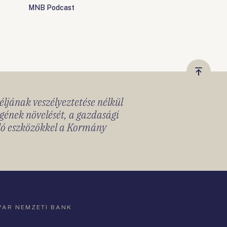
MNB Podcast
Vissza
a
céljának veszélyeztetése nélkül
tetejér
gének növelését, a gazdasági
lló eszközökkel a Kormány
AR NEMZETI BANK