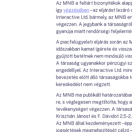
Az MNB a feltárt bizonyítékok alapj
így
végzésében
– az eljárást lezáró
Interactive Ltd. bármely, az MNB 
végezzen. A jegybank a társaságró
gyanúja miatt rendőrségi feljelentés
A piacfelügyeleti eljárás során az 
időszakban kamat ígérete és visszaf
gyűjtött betétnek nem minősülő vis
A társaság ugyanakkor pénzügyi sz
engedéllyel. Az Interactive Ltd. min
bevezetés előtt álló társaságokba 
kereskedést nem végzett.
Az MNB ma publikált határozatában íg
re, s véglegesen megtiltotta, hogy
tevékenységet végezzen. A társas
Krisztián Jánost és F. Dávidot 2,5-2,5
Az MNB által kezdeményezett – épp
jogsértések megnehezítését célzó –