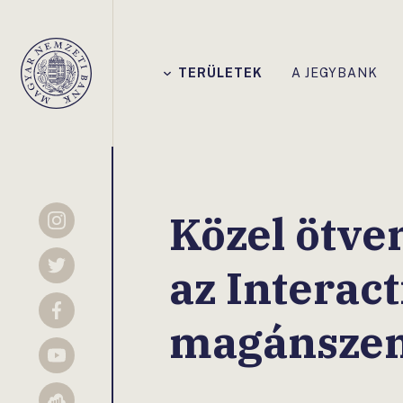
Főmenü
TERÜLETEK
A JEGYBANK
Magyar
Nemzeti
Bank
Közel ötve
Instagram
az Interact
Twitter
Facebook
magánsze
YouTube