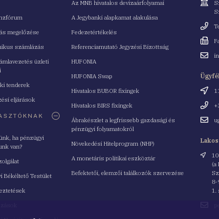
Cím
Az MNB hivatalos devizaárfolyamai
S
S
nzfórum
A Jegybanki alapkamat alakulása
Telefo
T
tás megelőzése
Fedezetértékelés
Fax
F
nikus számlázás
Referenciamutató Jegyzési Bizottság
Email
i
mlavezetés üzleti
HUFONIA
cím
i
HUFONIA Swap
Ügyfé
ki tenderek
Cím
Hivatalos BUBOR fixingek
1
ési eljárások
Telefo
Hivatalos BIRS fixingek
+
ASZTÓKNAK
Email
Ábrakészlet a legfrissebb gazdasági és
u
cím
pénzügyi folyamatokról
yünk, ha pénzügyi
Lakos
Növekedési Hitelprogram (NHP)
unk van?
Cím
10
A monetáris politikai eszköztár
zolgálat
(a
Befektetői, elemzői találkozók szervezése
Sz
i Békéltető Testület
8-
eztetések
1.
Email
azások
p
cím