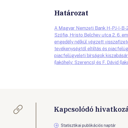
Határozat
A Magyar Nemzeti Bank H-PJ-I-B-2/2
Szófia, Hristo Belchev utca 2. 6. e
engedély nélkül végzett visszafize
tevékenységtől eltiltás és piacfelü
piacfelügyeleti bírságok kiszabásáró
(lakóhely: Szerencs) és F. Dávid (lak
Kapcsolódó hivatkoz
Statisztikai publikációs naptár