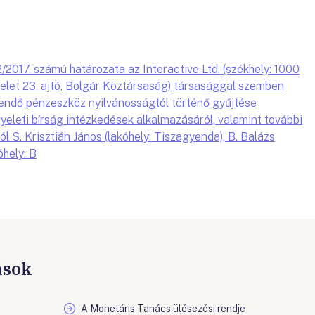
017. számú határozata az Interactive Ltd. (székhely: 1000
melet 23. ajtó, Bolgár Köztársaság) társasággal szemben
tendő pénzeszköz nyilvánosságtól történő gyűjtése
gyeleti bírság intézkedések alkalmazásáról, valamint további
l S. Krisztián János (lakóhely: Tiszagyenda), B. Balázs
óhely: B
ások
A Monetáris Tanács ülésezési rendje