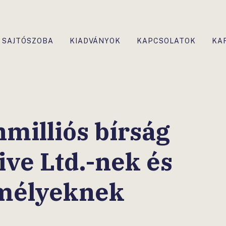
SAJTÓSZOBA
KIADVÁNYOK
KAPCSOLATOK
KA
nmilliós bírság
ive Ltd.-nek és
mélyeknek