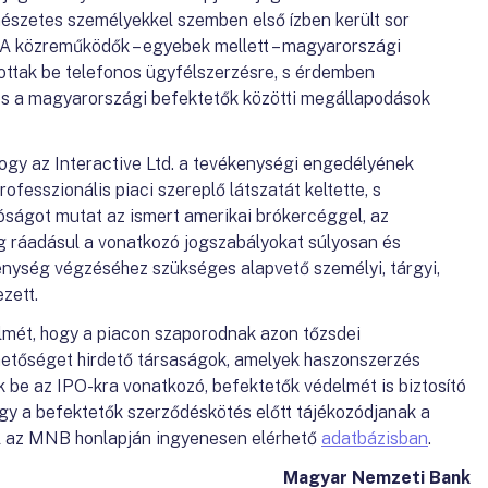
szetes személyekkel szemben első ízben került sor
. A közreműködők – egyebek mellett – magyarországi
tottak be telefonos ügyfélszerzésre, s érdemben
 és a magyarországi befektetők közötti megállapodások
hogy az Interactive Ltd. a tevékenységi engedélyének
ofesszionális piaci szereplő látszatát keltette, s
óságot mutat az ismert amerikai brókercéggel, az
ág ráadásul a vonatkozó jogszabályokat súlyosan és
enység végzéséhez szükséges alapvető személyi, tárgyi,
zett.
lmét, hogy a piacon szaporodnak azon tőzsdei
hetőséget hirdető társaságok, amelyek haszonszerzés
be az IPO-kra vonatkozó, befektetők védelmét is biztosító
ogy a befektetők szerződéskötés előtt tájékozódjanak a
ől az MNB honlapján ingyenesen elérhető
adatbázisban
.
Magyar Nemzeti Bank