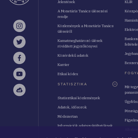
Jelentések
KLIR
A Monetáris Tanács ülésezési
Készpé
rendje
Hamisí
Közlemények a Monetáris Tanács
Instagram
Elektro
üléseiről
Bankszá
Kamatmeghatározó ülések
feltétele
Twitter
rövidített jegyzőkönyvei
Jegyban
Közérdekű adatok
Facebook
Beszerz
Karrier
FOGY
Etikai kódex
YouTube
STATISZTIKA
Mit teg
panasz
Sellsy
Statisztikai közlemények
Ügyféls
Adatok, idősorok
Pénzügy
Módszertan
Figyelm
Információk adatszolgáltatóknak
Alkalm