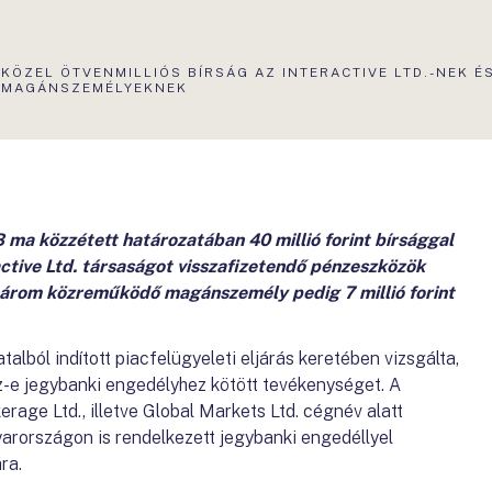
AKTUÁLIS
KÖZEL ÖTVENMILLIÓS BÍRSÁG AZ INTERACTIVE LTD.-NEK É
OLDAL:
MAGÁNSZEMÉLYEKNEK
ma közzétett határozatában 40 millió forint bírsággal
active Ltd. társaságot visszafizetendő pénzeszközök
 három közreműködő magánszemély pedig 7 millió forint
ból indított piacfelügyeleti eljárás keretében vizsgálta,
ez-e jegybanki engedélyhez kötött tevékenységet. A
rage Ltd., illetve Global Markets Ltd. cégnév alatt
yarországon is rendelkezett jegybanki engedéllyel
ra.