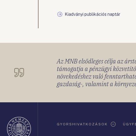
Kiadványi publikációs naptár
Az MNB elsődleges célja az ársta
támogatja a pénzügyi közvetítő
növekedéshez való fenntartható
gazdaság-, valamint a környeze
Oldaltérkép
GYORSHIVATKOZÁSOK
ÜGYF