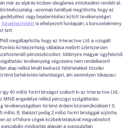
án már az eljárás közben ideiglenes intézkedést rendelt el,
 döntéshozatalig – azonnali hatállyal megtiltotta, hogy az
engedélyéhez vagy bejelentéshez kötött tevékenységet
l
figyelmeztetést
is elhelyezett honlapján, s bűncselekmény
t tett.
MNB megállapította, hogy az Interactive Ltd. a vizsgált
izetési kötelezettség vállalása mellett üzletszerűen
szafizetendő pénzeszközöket, többnyire magyar ügyfeleitől.
olgáltatási tevékenység végzésére nem rendelkezett
den alap nélkül kínált kedvező feltételekkel tőzsdei
történő befektetési lehetőséget, ám semmilyen tőkepiaci
y 40 millió forint bírságot szabott ki az Interactive Ltd.-
 az MNB engedélye nélkül pénzügyi szolgáltatási
ág tevékenységében történő érdemi közreműködésért S.
 millió, B. Balázst pedig 2 millió forint bírsággal sújtotta.
en az offshore cégek közbeiktatásával megvalósított
 jogszabály-módosítás alapján a jogosulatlan