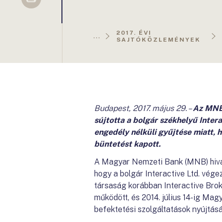
Sellsy
2017. ÉVI
...
SAJTÓKÖZLEMÉNYEK
Budapest, 2017. május 29. –
Az MNB 
sújtotta a bolgár székhelyű Inter
engedély nélküli gyűjtése miatt,
büntetést kapott.
A Magyar Nemzeti Bank (MNB) hivatal
hogy a bolgár Interactive Ltd. vég
társaság korábban Interactive Broke
működött, és 2014. július 14-ig Mag
befektetési szolgáltatások nyújtásá