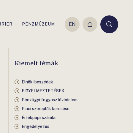
EN
RRIER
PÉNZMÚZEUM
Belépés
Keresés
Kiemelt témák
Elnöki beszédek
FIGYELMEZTETÉSEK
Pénzügyi fogyasztóvédelem
Piaci szereplők keresése
Értékpapírszámla
Engedélyezés