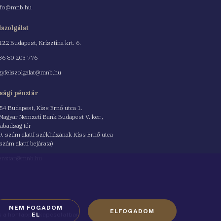
nfo@mnb.hu
lszolgálat
122 Budapest, Krisztina krt. 6.
nszám
36 80 203 776
gyfelszolgalat@mnb.hu
sági pénztár
54 Budapest, Kiss Ernő utca 1.
 Magyar Nemzeti Bank Budapest V. ker.,
abadság tér
9. szám alatti székházának Kiss Ernő utca
 szám alatti bejárata)
enztar@mnb.hu
NEM FOGADOM
ELFOGADOM
ók a honlappal kapcsolatban
EL