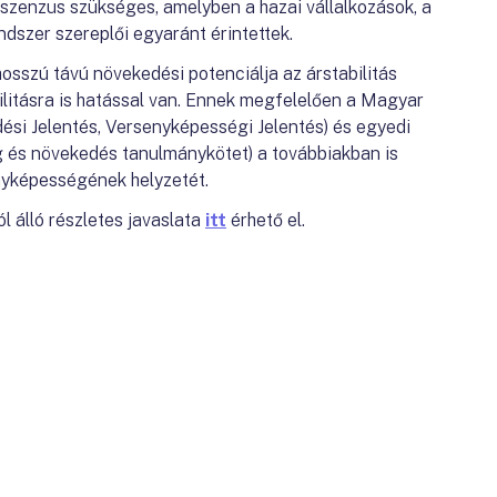
nszenzus szükséges, amelyben a hazai vállalkozások, a
ndszer szereplői egyaránt érintettek.
sszú távú növekedési potenciálja az árstabilitás
ilitásra is hatással van. Ennek megfelelően a Magyar
si Jelentés, Versenyképességi Jelentés) és egyedi
g és növekedés tanulmánykötet) a továbbiakban is
nyképességének helyzetét.
 álló részletes javaslata
itt
érhető el.