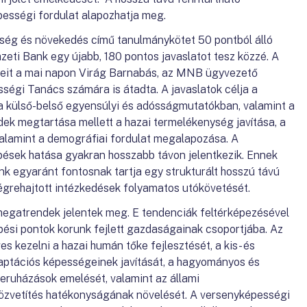
ességi fordulat alapozhatja meg.
ség és növekedés című tanulmánykötet 50 pontból álló
eti Bank egy újabb, 180 pontos javaslatot tesz közzé. A
it a mai napon Virág Barnabás, az MNB ügyvezető
égi Tanács számára is átadta. A javaslatok célja a
 külső-belső egyensúlyi és adósságmutatókban, valamint a
ndek megtartása mellett a hazai termelékenység javítása, a
 valamint a demográfiai fordulat megalapozása. A
pések hatása gyakran hosszabb távon jelentkezik. Ennek
 egyaránt fontosnak tartja egy strukturált hosszú távú
égrehajtott intézkedések folyamatos utókövetését.
megatrendek jelentek meg. E tendenciák feltérképezésével
ési pontok korunk fejlett gazdaságainak csoportjába. Az
 kezelni a hazai humán tőke fejlesztését, a kis- és
aptációs képességeinek javítását, a hagyományos és
eruházások emelését, valamint az állami
özvetítés hatékonyságának növelését. A versenyképességi