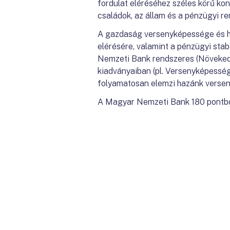
fordulat eléréséhez széles körű ko
családok, az állam és a pénzügyi re
A gazdaság versenyképessége és ho
elérésére, valamint a pénzügyi stab
Nemzeti Bank rendszeres (Növekedé
kiadványaiban (pl. Versenyképessé
folyamatosan elemzi hazánk verse
A Magyar Nemzeti Bank 180 pontból