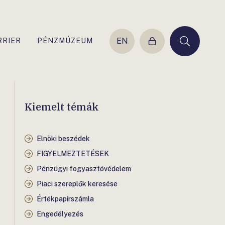
EN
RRIER
PÉNZMÚZEUM
Belépés
Keresés
Kiemelt témák
Elnöki beszédek
FIGYELMEZTETÉSEK
Pénzügyi fogyasztóvédelem
Piaci szereplők keresése
Értékpapírszámla
Engedélyezés