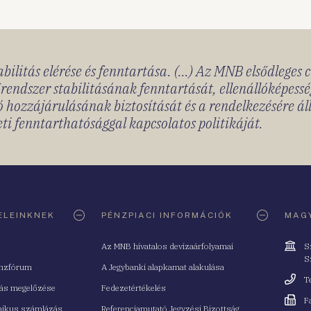
bilitás elérése és fenntartása. (...) Az MNB elsődleges 
rendszer stabilitásának fenntartását, ellenállóképessé
 hozzájárulásának biztosítását és a rendelkezésére á
ti fenntarthatósággal kapcsolatos politikáját.
ELEINKNEK
PÉNZPIACI INFORMÁCIÓK
MAGY
Cím
Az MNB hivatalos devizaárfolyamai
S
S
nzfórum
A Jegybanki alapkamat alakulása
Telefo
T
tás megelőzése
Fedezetértékelés
Fax
F
nikus számlázás
Referenciamutató Jegyzési Bizottság