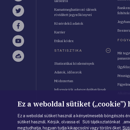
üléseiről
Bankszá
Kamatmeghatározó ülések
feltétele
Twitter
rövidített jegyzőkönyvei
Jegyban
Közérdekű adatok
Facebook
Beszerz
Karrier
FOGY
Etikai kódex
YouTube
STATISZTIKA
Mit teg
panasz
Sellsy
Statisztikai közlemények
Ügyféls
Adatok, idősorok
Pénzügy
Módszertan
Figyelm
Információk adatszolgáltatóknak
Alkalm
Ez a weboldal sütiket („cookie”)
Pénzügy
Irodahá
Ez a weboldal sütiket használ a kényelmesebb böngészés érd
sütiket használ. Kérjük, olvassa el Süti tájékoztatónkat ,ame
© Magyar Nemzeti Bank
|
Impresszum
|
Jogi 
megtudhatja, hogyan tudja kikapcsolni vagy törölni őket.
Süti