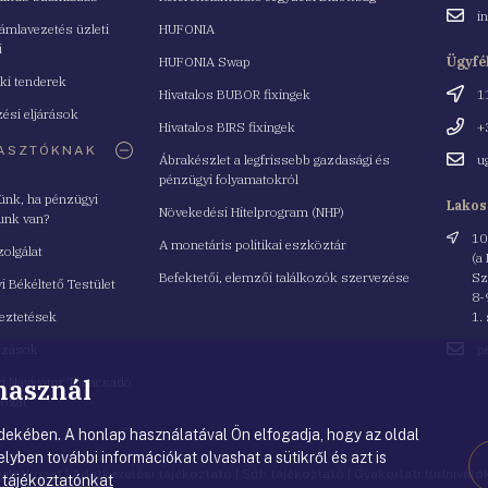
Email
i
mlavezetés üzleti
HUFONIA
cím
i
HUFONIA Swap
Ügyfé
ki tenderek
Cím
Hivatalos BUBOR fixingek
1
ési eljárások
Telefo
Hivatalos BIRS fixingek
+
ASZTÓKNAK
Email
Ábrakészlet a legfrissebb gazdasági és
u
cím
pénzügyi folyamatokról
yünk, ha pénzügyi
Lakos
Növekedési Hitelprogram (NHP)
unk van?
Cím
10
A monetáris politikai eszköztár
zolgálat
(a
Befektetői, elemzői találkozók szervezése
Sz
i Békéltető Testület
8-
eztetések
1.
Email
azások
p
cím
 használ
i Navigátor Tanácsadó
lózat
ekében. A honlap használatával Ön elfogadja, hogy az oldal
lyben további információkat olvashat a sütikről és azt is
nyilatkozat
|
Adatkezelési tájékoztató
|
Süti tájékoztató
|
Gyakorlati tudnival
 tájékoztatónkat