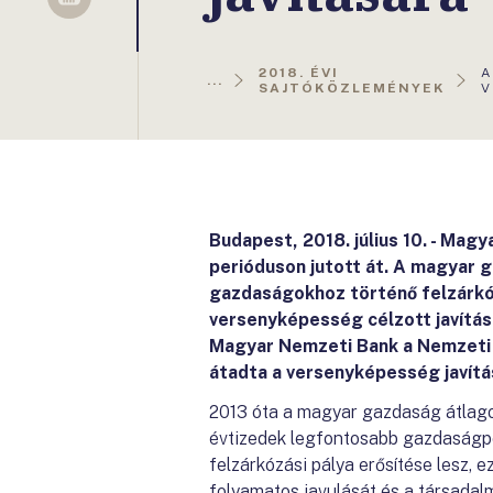
Sellsy
A
2018. ÉVI
A
...
O
SAJTÓKÖZLEMÉNYEK
V
Budapest, 2018. július 10. - Mag
perióduson jutott át. A magyar g
gazdaságokhoz történő felzárkóz
versenyképesség célzott javítá
Magyar Nemzeti Bank a Nemzeti
átadta a versenyképesség javítá
2013 óta a magyar gazdaság átlago
évtizedek legfontosabb gazdaságpol
felzárkózási pálya erősítése lesz,
folyamatos javulását és a társadal