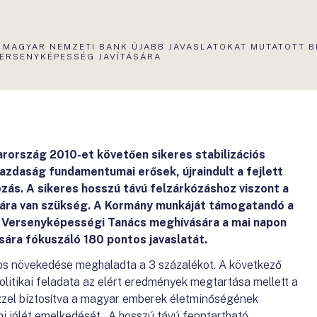
KTUÁLIS
 MAGYAR NEMZETI BANK ÚJABB JAVASLATOKAT MUTATOTT B
LDAL:
ERSENYKÉPESSÉG JAVÍTÁSÁRA
yarország 2010-et követően sikeres stabilizációs
azdaság fundamentumai erősek, újraindult a fejlett
ás. A sikeres hosszú távú felzárkózáshoz viszont a
sára van szükség. A Kormány munkáját támogatandó a
 Versenyképességi Tanács meghívására a mai napon
sára fókuszáló 180 pontos javaslatát.
s növekedése meghaladta a 3 százalékot. A következő
itikai feladata az elért eredmények megtartása mellett a
 ezzel biztosítva a magyar emberek életminőségének
mi jólét emelkedését. A hosszú távú fenntartható