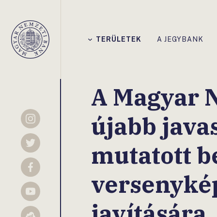
Főmenü
TERÜLETEK
A JEGYBANK
Magyar
Nemzeti
Bank
A Magyar 
újabb java
Instagram
mutatott b
Twitter
Facebook
versenyké
YouTube
javítására