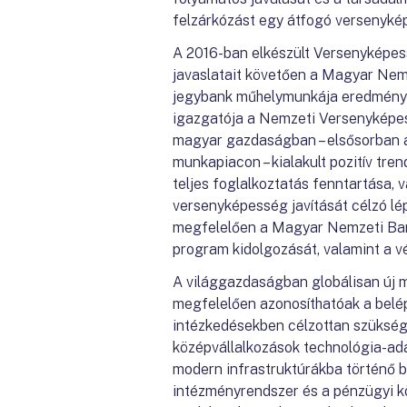
felzárkózást egy átfogó versenykép
A 2016-ban elkészült Versenyképes
javaslatait követően a Magyar Nemz
jegybank műhelymunkája eredménye
igazgatója a Nemzeti Versenyképess
magyar gazdaságban – elsősorban a
munkapiacon – kialakult pozitív tre
teljes foglalkoztatás fenntartása,
versenyképesség javítását célzó lé
megfelelően a Magyar Nemzeti Bank
program kidolgozását, valamint a v
A világgazdaságban globálisan új 
megfelelően azonosíthatóak a belép
intézkedésekben célzottan szükséges
középvállalkozások technológia-ad
modern infrastruktúrákba történő b
intézményrendszer és a pénzügyi k