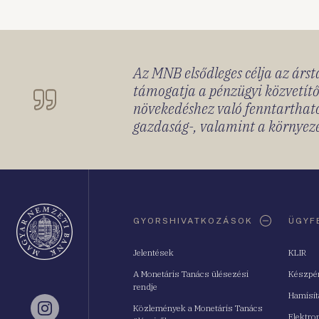
Az MNB elsődleges célja az ársta
támogatja a pénzügyi közvetítő
növekedéshez való fenntartható
gazdaság-, valamint a környeze
Oldaltérkép
GYORSHIVATKOZÁSOK
ÜGYF
Jelentések
KLIR
A Monetáris Tanács ülésezési
Készpé
rendje
Hamisí
Közlemények a Monetáris Tanács
Instagram
Elektro