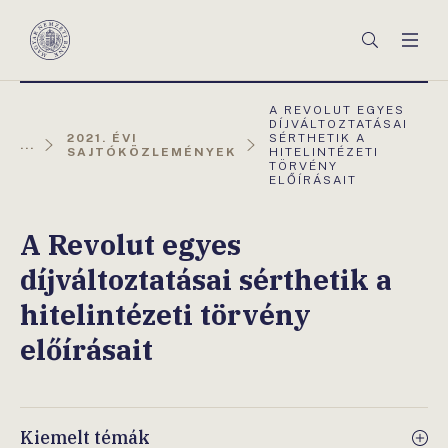
Főmenü
Keresés
Men
Magyar
Nemzeti
Bank
AKTUÁLIS
A REVOLUT EGYES
OLDAL:
DÍJVÁLTOZTATÁSAI
2021. ÉVI
SÉRTHETIK A
...
SAJTÓKÖZLEMÉNYEK
HITELINTÉZETI
TÖRVÉNY
ELŐÍRÁSAIT
A Revolut egyes
díjváltoztatásai sérthetik a
hitelintézeti törvény
előírásait
Kiemelt témák