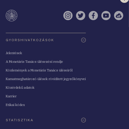
Vi
a
te
Instagram
Twitter
Facebook
YouTube
Sell
Oldaltérkép
GYORSHIVATKOZÁSOK
Jelentések
A Monetáris Tanács ülésezési rendje
Közlemények a Monetáris Tanács üléseiről
Kamatmeghatározó ülések rövidített jegyzőkönyvei
Közérdekű adatok
Karrier
Etikai kódex
STATISZTIKA