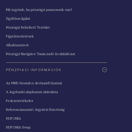
Mit tegyünk, ha pénzügyi panaszunk van?
Ügyfélszolgálat
Pénzügyi Békéltető Testület
Figyelmeztetések
Alkalmazások
Pénzügyi Navigátor Tanácsadó Irodahálózat
PÉNZPIACI INFORMÁCIÓK
Az MNB hivatalos devizaárfolyamai
A Jegybanki alapkamat alakulása
Fedezetértékelés
Referenciamutató Jegyzési Bizottság
HUFONIA
HUFONIA Swap