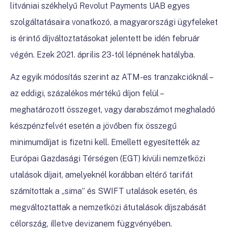
litvániai székhelyű Revolut Payments UAB egyes
szolgáltatásaira vonatkozó, a magyarországi ügyfeleket
is érintő díjváltoztatásokat jelentett be idén február
végén. Ezek 2021. április 23-tól lépnének hatályba.
Az egyik módosítás szerint az ATM-es tranzakcióknál –
az eddigi, százalékos mértékű díjon felül –
meghatározott összeget, vagy darabszámot meghaladó
készpénzfelvét esetén a jövőben fix összegű
minimumdíjat is fizetni kell. Emellett egyesítették az
Európai Gazdasági Térségen (EGT) kívüli nemzetközi
utalások díjait, amelyeknél korábban eltérő tarifát
számítottak a „sima” és SWIFT utalások esetén, és
megváltoztattak a nemzetközi átutalások díjszabását
célország, illetve devizanem függvényében.