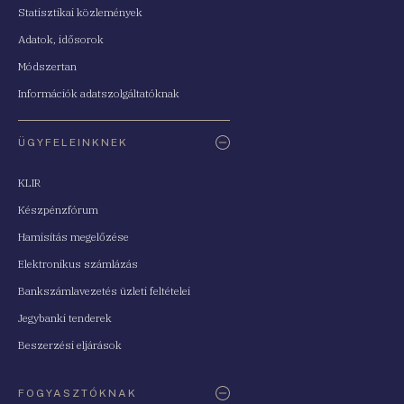
Statisztikai közlemények
Adatok, idősorok
Módszertan
Információk adatszolgáltatóknak
ÜGYFELEINKNEK
KLIR
Készpénzfórum
Hamisítás megelőzése
Elektronikus számlázás
Bankszámlavezetés üzleti feltételei
Jegybanki tenderek
Beszerzési eljárások
FOGYASZTÓKNAK