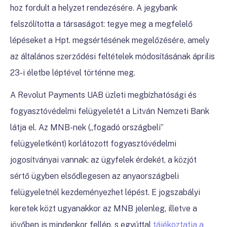
hoz fordult a helyzet rendezésére. A jegybank
felszólította a társaságot: tegye meg a megfelelő
lépéseket a Hpt. megsértésének megelőzésére, amely
az általános szerződési feltételek módosításának április
23-i életbe léptével történne meg.
A Revolut
Payments UAB
üzleti megbízhatósági és
fogyasztóvédelmi felügyeletét a Litván Nemzeti Bank
látja el. Az MNB-nek („fogadó országbeli”
felügyeletként) korlátozott fogyasztóvédelmi
jogosítványai vannak: az ügyfelek érdekét, a közjót
sértő ügyben elsődlegesen az anyaországbeli
felügyeletnél kezdeményezhet lépést. E jogszabályi
keretek közt ugyanakkor az MNB jelenleg, illetve a
jövőben is mindenkor fellép, s egyúttal
tájékoztatja a