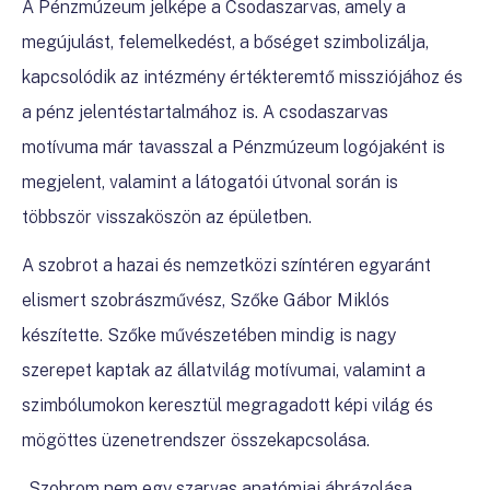
A Pénzmúzeum jelképe a Csodaszarvas, amely a
megújulást, felemelkedést, a bőséget szimbolizálja,
kapcsolódik az intézmény értékteremtő missziójához és
a pénz jelentéstartalmához is. A csodaszarvas
motívuma már tavasszal a Pénzmúzeum logójaként is
megjelent, valamint a látogatói útvonal során is
többször visszaköszön az épületben.
A szobrot a hazai és nemzetközi színtéren egyaránt
elismert szobrászművész, Szőke Gábor Miklós
készítette. Szőke művészetében mindig is nagy
szerepet kaptak az állatvilág motívumai, valamint a
szimbólumokon keresztül megragadott képi világ és
mögöttes üzenetrendszer összekapcsolása.
„Szobrom nem egy szarvas anatómiai ábrázolása,