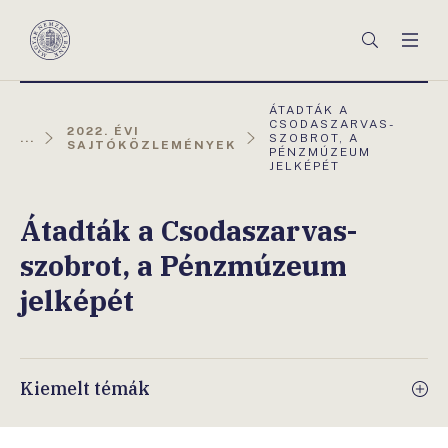
Főmenü
Keresés
Men
Magyar
Nemzeti
Bank
AKTUÁLIS
ÁTADTÁK A
OLDAL:
CSODASZARVAS-
2022. ÉVI
...
SZOBROT, A
SAJTÓKÖZLEMÉNYEK
PÉNZMÚZEUM
JELKÉPÉT
Átadták a Csodaszarvas-
szobrot, a Pénzmúzeum
jelképét
Kiemelt témák