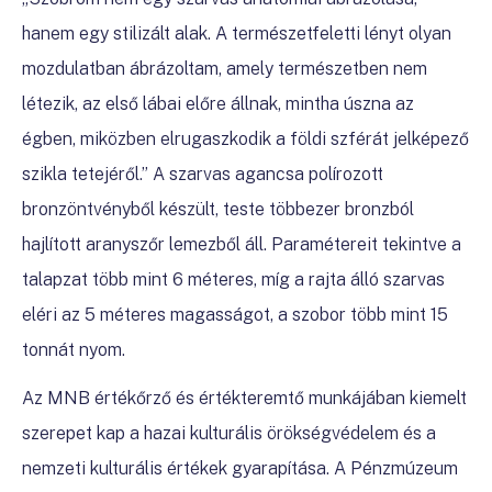
hanem egy stilizált alak. A természetfeletti lényt olyan
mozdulatban ábrázoltam, amely természetben nem
létezik, az első lábai előre állnak, mintha úszna az
égben, miközben elrugaszkodik a földi szférát jelképező
szikla tetejéről.” A szarvas agancsa polírozott
bronzöntvényből készült, teste többezer bronzból
hajlított aranyszőr lemezből áll. Paramétereit tekintve a
talapzat több mint 6 méteres, míg a rajta álló szarvas
eléri az 5 méteres magasságot, a szobor több mint 15
tonnát nyom.
Az MNB értékőrző és értékteremtő munkájában kiemelt
szerepet kap a hazai kulturális örökségvédelem és a
nemzeti kulturális értékek gyarapítása. A Pénzmúzeum