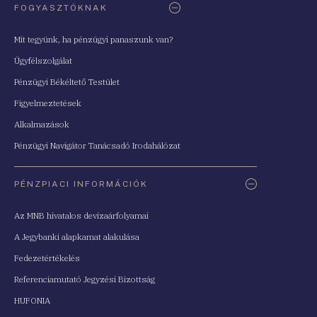
FOGYASZTÓKNAK
Mit tegyünk, ha pénzügyi panaszunk van?
Ügyfélszolgálat
Pénzügyi Békéltető Testület
Figyelmeztetések
Alkalmazások
Pénzügyi Navigátor Tanácsadó Irodahálózat
PÉNZPIACI INFORMÁCIÓK
Az MNB hivatalos devizaárfolyamai
A Jegybanki alapkamat alakulása
Fedezetértékelés
Referenciamutató Jegyzési Bizottság
HUFONIA