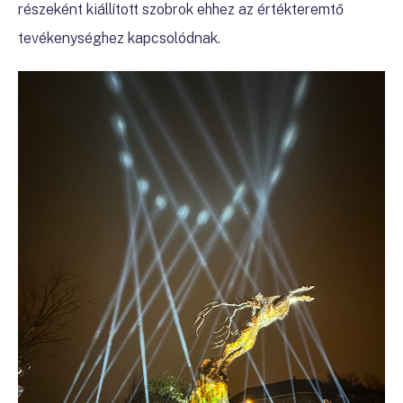
részeként kiállított szobrok ehhez az értékteremtő
tevékenységhez kapcsolódnak.