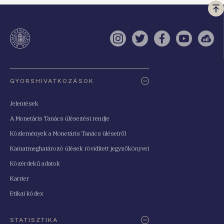
Vi
a
te
Instagram
Twitter
Facebook
YouTube
Sell
Oldaltérkép
GYORSHIVATKOZÁSOK
Jelentések
A Monetáris Tanács ülésezési rendje
Közlemények a Monetáris Tanács üléseiről
Kamatmeghatározó ülések rövidített jegyzőkönyvei
Közérdekű adatok
Karrier
Etikai kódex
STATISZTIKA