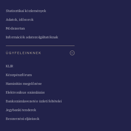
Statisztikai közlemények
Adatok, idősorok
Módszertan
Információk adatszolgáltatóknak
ÜGYFELEINKNEK
KLIR
Készpénzfórum
Hamisítás megelőzése
Elektronikus számlázás
Bankszámlavezetés üzleti feltételei
Jegybanki tenderek
Beszerzési eljárások