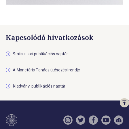
Kapcsolódó hivatkozások
Statisztikai publikációs naptár
A Monetáris Tanács ülésezési rendje
Kiadványi publikációs naptár
Vi
a
te
Instagram
Twitter
Facebook
YouTube
Sell