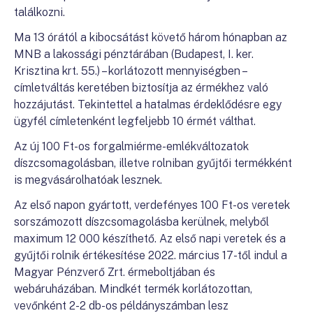
találkozni.
Ma 13 órától a kibocsátást követő három hónapban az
MNB a lakossági pénztárában (Budapest, I. ker.
Krisztina krt. 55.) – korlátozott mennyiségben –
címletváltás keretében biztosítja az érmékhez való
hozzájutást. Tekintettel a hatalmas érdeklődésre egy
ügyfél címletenként legfeljebb 10 érmét válthat.
Az új 100 Ft-os forgalmiérme-emlékváltozatok
díszcsomagolásban, illetve rolniban gyűjtői termékként
is megvásárolhatóak lesznek.
Az első napon gyártott, verdefényes 100 Ft-os veretek
sorszámozott díszcsomagolásba kerülnek, melyből
maximum 12 000 készíthető. Az első napi veretek és a
gyűjtői rolnik értékesítése 2022. március 17-től indul a
Magyar Pénzverő Zrt. érmeboltjában és
webáruházában. Mindkét termék korlátozottan,
vevőnként 2-2 db-os példányszámban lesz