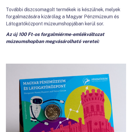
További díszcsomagolt termékek is készülnek, melyek
forgalmazására kizárólag a Magyar Pénzmúzeum és
Látogatóközpont múzeumshopjában kerül sor.
Az új 100 Ft-os forgalmiérme-emlékváltozat
múzeumshopban megvásárolható veretei: