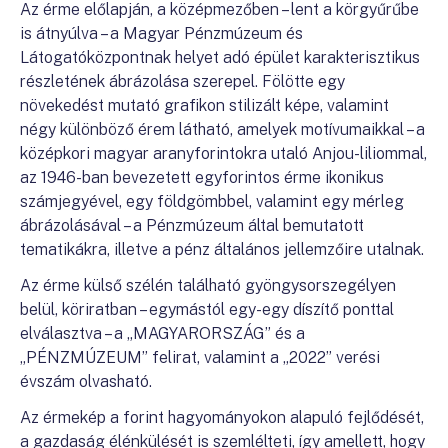
Az érme előlapján, a középmezőben – lent a körgyűrűbe
is átnyúlva – a Magyar Pénzmúzeum és
Látogatóközpontnak helyet adó épület karakterisztikus
részletének ábrázolása szerepel. Fölötte egy
növekedést mutató grafikon stilizált képe, valamint
négy különböző érem látható, amelyek motívumaikkal – a
középkori magyar aranyforintokra utaló Anjou-liliommal,
az 1946-ban bevezetett egyforintos érme ikonikus
számjegyével, egy földgömbbel, valamint egy mérleg
ábrázolásával – a Pénzmúzeum által bemutatott
tematikákra, illetve a pénz általános jellemzőire utalnak.
Az érme külső szélén található gyöngysorszegélyen
belül, köriratban – egymástól egy-egy díszítő ponttal
elválasztva – a „MAGYARORSZÁG” és a
„PÉNZMÚZEUM” felirat, valamint a „2022” verési
évszám olvasható.
Az érmekép a forint hagyományokon alapuló fejlődését,
a gazdaság élénkülését is szemlélteti, így amellett, hogy