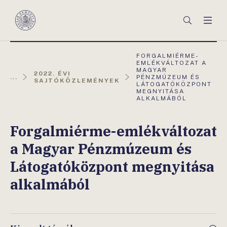
Főmenü
Keresés
Men
Magyar
Nemzeti
Bank
AKTUÁLIS
FORGALMIÉRME-
OLDAL:
EMLÉKVÁLTOZAT A
MAGYAR
2022. ÉVI
...
PÉNZMÚZEUM ÉS
SAJTÓKÖZLEMÉNYEK
LÁTOGATÓKÖZPONT
MEGNYITÁSA
ALKALMÁBÓL
Forgalmiérme-emlékváltozat
a Magyar Pénzmúzeum és
Látogatóközpont megnyitása
alkalmából