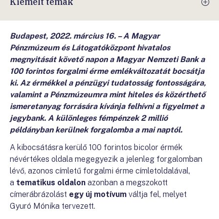
Kiemelt témák
Budapest, 2022. március 16. – A Magyar
Pénzmúzeum és Látogatóközpont hivatalos
megnyitását követő napon a Magyar Nemzeti Bank a
100 forintos forgalmi érme emlékváltozatát bocsátja
ki. Az érmékkel a pénzügyi tudatosság fontosságára,
valamint a Pénzmúzeumra mint hiteles és közérthető
ismeretanyag forrására kívánja felhívni a figyelmet a
jegybank.
A különleges fémpénzek 2 millió
példányban kerülnek forgalomba a mai naptól.
A kibocsátásra kerülő 100 forintos bicolor érmék
névértékes oldala megegyezik a jelenleg forgalomban
lévő, azonos címletű forgalmi érme címletoldalával,
a
tematikus oldalon
azonban a megszokott
címerábrázolást
egy új motívum
váltja fel, melyet
Gyuró Mónika tervezett.