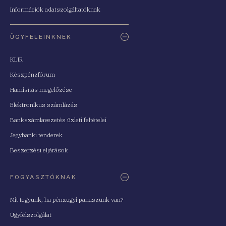
Információk adatszolgáltatóknak
ÜGYFELEINKNEK
KLIR
Készpénzfórum
Hamisítás megelőzése
Elektronikus számlázás
Bankszámlavezetés üzleti feltételei
Jegybanki tenderek
Beszerzési eljárások
FOGYASZTÓKNAK
Mit tegyünk, ha pénzügyi panaszunk van?
Ügyfélszolgálat