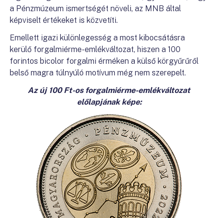
a Pénzmúzeum ismertségét növeli, az MNB által
képviselt értékeket is közvetíti.
Emellett igazi különlegesség a most kibocsátásra
kerülő forgalmiérme-emlékváltozat, hiszen a 100
forintos bicolor forgalmi érméken a külső körgyűrűről
belső magra túlnyúló motívum még nem szerepelt.
Az új 100 Ft-os forgalmiérme-emlékváltozat
előlapjának képe: