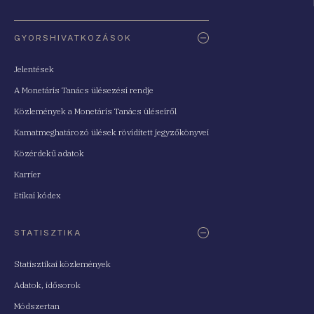
Oldaltérkép
GYORSHIVATKOZÁSOK
Jelentések
A Monetáris Tanács ülésezési rendje
Közlemények a Monetáris Tanács üléseiről
Kamatmeghatározó ülések rövidített jegyzőkönyvei
Közérdekű adatok
Karrier
Etikai kódex
STATISZTIKA
Statisztikai közlemények
Adatok, idősorok
Módszertan