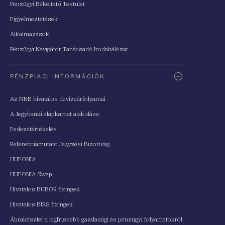
Pénzügyi Békéltető Testület
Figyelmeztetések
Alkalmazások
Pénzügyi Navigátor Tanácsadó Irodahálózat
PÉNZPIACI INFORMÁCIÓK
Az MNB hivatalos devizaárfolyamai
A Jegybanki alapkamat alakulása
Fedezetértékelés
Referenciamutató Jegyzési Bizottság
HUFONIA
HUFONIA Swap
Hivatalos BUBOR fixingek
Hivatalos BIRS fixingek
Ábrakészlet a legfrissebb gazdasági és pénzügyi folyamatokról