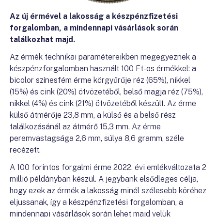
Az új érmével a lakosság a készpénzfizetési
forgalomban, a mindennapi vásárlások során
találkozhat majd.
Az érmék technikai paramétereikben megegyeznek a
készpénzforgalomban használt 100 Ft-os érmékkel: a
bicolor színesfém érme körgyűrűje réz (65%), nikkel
(15%) és cink (20%) ötvözetéből, belső magja réz (75%),
nikkel (4%) és cink (21%) ötvözetéből készült. Az érme
külső átmérője 23,8 mm, a külső és a belső rész
találkozásánál az átmérő 15,3 mm. Az érme
peremvastagsága 2,6 mm, súlya 8,6 gramm, széle
recézett.
A 100 forintos forgalmi érme 2022. évi emlékváltozata 2
millió példányban készül. A jegybank elsődleges célja,
hogy ezek az érmék a lakosság minél szélesebb köréhez
eljussanak, így a készpénzfizetési forgalomban, a
mindennapi vásárlások során lehet majd velük