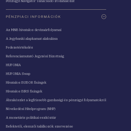
Pénzügyi Navigátor Tanácsadó Irodahálózat
PÉNZPIACI INFORMÁCIÓK
Az MNB hivatalos devizaárfolyamai
A Jegybanki alapkamat alakulása
Fedezetértékelés
Referenciamutató Jegyzési Bizottság
HUFONIA
HUFONIA Swap
Hivatalos BUBOR fixingek
Hivatalos BIRS fixingek
Ábrakészlet a legfrissebb gazdasági és pénzügyi folyamatokról
Növekedési Hitelprogram (NHP)
A monetáris politikai eszköztár
Befektetői, elemzői találkozók szervezése