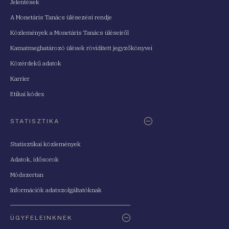
Jelentések
A Monetáris Tanács ülésezési rendje
Közlemények a Monetáris Tanács üléseiről
Kamatmeghatározó ülések rövidített jegyzőkönyvei
Közérdekű adatok
Karrier
Etikai kódex
STATISZTIKA
Statisztikai közlemények
Adatok, idősorok
Módszertan
Információk adatszolgáltatóknak
ÜGYFELEINKNEK