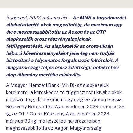
Budapest, 2022. március 25.
–
Az MNB a forgalmazást
ellehetetlenítő okok megszűntéig, de maximum egy
évre meghosszabbította az Aegon és az OTP
alapkezelők orosz részvényalapjainak
felfüggesztését. Az alapkezelők az orosz-ukrán
háború következményeként jelenleg nem tudják
biztosítani a folyamatos forgalmazás feltételeit. A
magyarországi teljes orosz kitettségű befektetési
alap állomány mértéke minimális.
A Magyar Nemzeti Bank (MNB) - az alapkezelők
kérelmére - a kereskedés felfüggesztését kiváltó okok
megszűntéig, de maximum egy évig (az Aegon Russia
Részvény Befektetési Alap esetében 2023. március 25-
ig, az OTP Orosz Részvény Alap esetében 2023.
március 30-ig) ma közzétett határozataiban
meghosszabbította az Aegon Magyarország