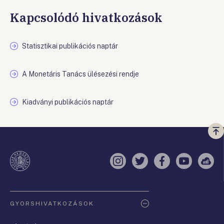
Kapcsolódó hivatkozások
Statisztikai publikációs naptár
A Monetáris Tanács ülésezési rendje
Kiadványi publikációs naptár
Vi
a
te
Instagram
Twitter
Facebook
YouTube
Sell
Oldaltérkép
GYORSHIVATKOZÁSOK