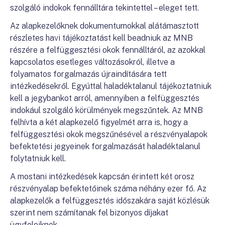
szolgáló indokok fennálltára tekintettel – eleget tett.
Az alapkezelőknek dokumentumokkal alátámasztott
részletes havi tájékoztatást kell beadniuk az MNB
részére a felfüggesztési okok fennálltáról, az azokkal
kapcsolatos esetleges változásokról, illetve a
folyamatos forgalmazás újraindítására tett
intézkedésekről. Egyúttal haladéktalanul tájékoztatniuk
kell a jegybankot arról, amennyiben a felfüggesztés
indokául szolgáló körülmények megszűntek. Az MNB
felhívta a két alapkezelő figyelmét arra is, hogy a
felfüggesztési okok megszűnésével a részvényalapok
befektetési jegyeinek forgalmazását haladéktalanul
folytatniuk kell.
A mostani intézkedések kapcsán érintett két orosz
részvényalap befektetőinek száma néhány ezer fő. Az
alapkezelők a felfüggesztés időszakára saját közlésük
szerint nem számítanak fel bizonyos díjakat
ügyfeleiknek.