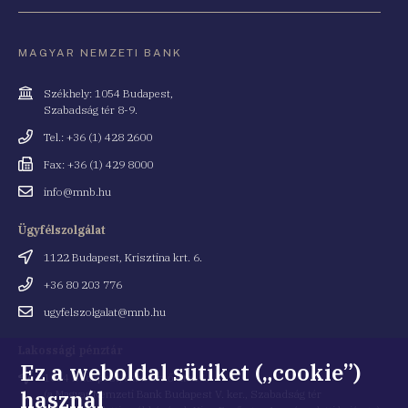
MAGYAR NEMZETI BANK
Cím
Székhely: 1054 Budapest,
Szabadság tér 8-9.
Telefonszám
Tel.: +36 (1) 428 2600
Fax
Fax: +36 (1) 429 8000
Email
info@mnb.hu
cím
Ügyfélszolgálat
Cím
1122 Budapest, Krisztina krt. 6.
Telefonszám
+36 80 203 776
Email
ugyfelszolgalat@mnb.hu
cím
Lakossági pénztár
Ez a weboldal sütiket („cookie”)
Cím
1054 Budapest, Kiss Ernő utca 1.
használ
(a Magyar Nemzeti Bank Budapest V. ker., Szabadság tér