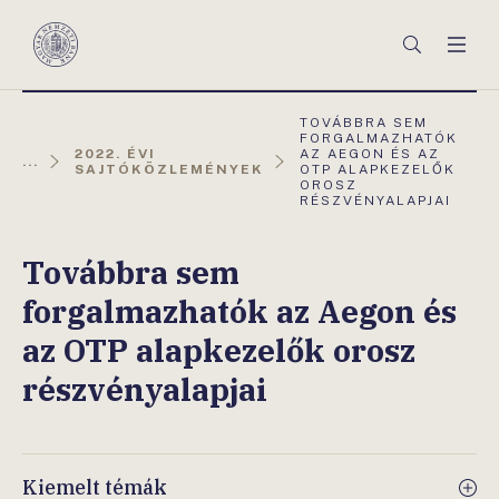
Főmenü
Keresés
Men
Magyar
Nemzeti
Bank
AKTUÁLIS
TOVÁBBRA SEM
OLDAL:
FORGALMAZHATÓK
2022. ÉVI
AZ AEGON ÉS AZ
...
SAJTÓKÖZLEMÉNYEK
OTP ALAPKEZELŐK
OROSZ
RÉSZVÉNYALAPJAI
Továbbra sem
forgalmazhatók az Aegon és
az OTP alapkezelők orosz
részvényalapjai
Kiemelt témák