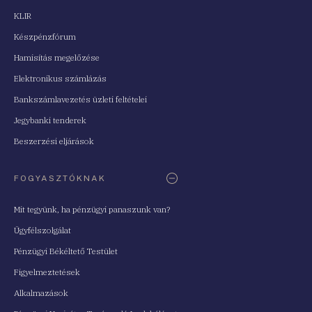
KLIR
Készpénzfórum
Hamisítás megelőzése
Elektronikus számlázás
Bankszámlavezetés üzleti feltételei
Jegybanki tenderek
Beszerzési eljárások
FOGYASZTÓKNAK
Mit tegyünk, ha pénzügyi panaszunk van?
Ügyfélszolgálat
Pénzügyi Békéltető Testület
Figyelmeztetések
Alkalmazások