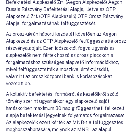
Befektetési Alapkezelő Zrt. (Aegon Alapkezelő) Aegon
Russia Részvény Befektetési Alapja, illetve az OTP
Alapkezelő Zrt. (OTP Alapkezelő) OTP Orosz Részvény
Alapja forgalmazásának felfüggesztését.
Az orosz-ukrán háború kezdetét követően az Aegon
Alapkezelő és az OTP Alapkezelő felfüggesztette orosz
részvényalapjait. Ezen időszaktól fogva ugyanis az
alapkezelők nem fértek hozzá az orosz piacokon a
forgalmazáshoz szükséges alapvető információkhoz,
mivel felfüggesztették a moszkvai értéktőzsdét,
valamint az orosz központi bank is korlátozásokat
vezetett be.
A kollektív befektetési formákról és kezelőikről szóló
törvény szerint ugyanakkor egy alapkezelő saját
hatáskörben maximum 30 napig függesztheti fel kezelt
alapja befektetési jegyeinek folyamatos forgalmazását.
Az alapkezelők ezért kérték az MNB-t a felfüggesztés
meghosszabbítására, melynek az MNB – az alapul