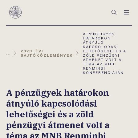
Főmenü
Keresés
Men
Magyar
Nemzeti
Bank
AKTUÁLIS
A PÉNZÜGYEK
OLDAL:
HATÁROKON
ÁTNYÚLÓ
KAPCSOLÓDÁSI
2023. ÉVI
LEHETŐSÉGEI ÉS A
...
SAJTÓKÖZLEMÉNYEK
ZÖLD PÉNZÜGYI
ÁTMENET VOLT A
TÉMA AZ MNB
RENMINBI
KONFERENCIÁJÁN
A pénzügyek határokon
átnyúló kapcsolódási
lehetőségei és a zöld
pénzügyi átmenet volt a
téma az MNB Renminbi