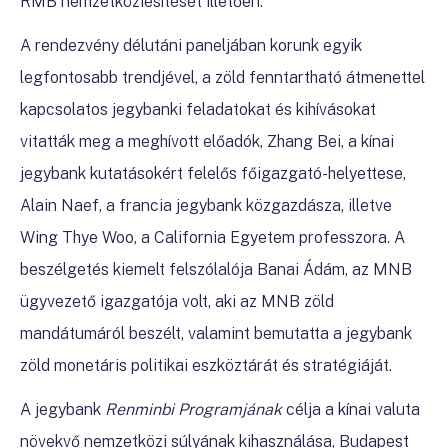
RMB nemzetköziesítését illetően.
A rendezvény délutáni paneljában korunk egyik
legfontosabb trendjével, a zöld fenntartható átmenettel
kapcsolatos jegybanki feladatokat és kihívásokat
vitatták meg a meghívott előadók, Zhang Bei, a kínai
jegybank kutatásokért felelős főigazgató-helyettese,
Alain Naef, a francia jegybank közgazdásza, illetve
Wing Thye Woo, a California Egyetem professzora. A
beszélgetés kiemelt felszólalója Banai Ádám, az MNB
ügyvezető igazgatója volt, aki az MNB zöld
mandátumáról beszélt, valamint bemutatta a jegybank
zöld monetáris politikai eszköztárát és stratégiáját.
A jegybank
Renminbi Programjának
célja a kínai valuta
növekvő nemzetközi súlyának kihasználása, Budapest