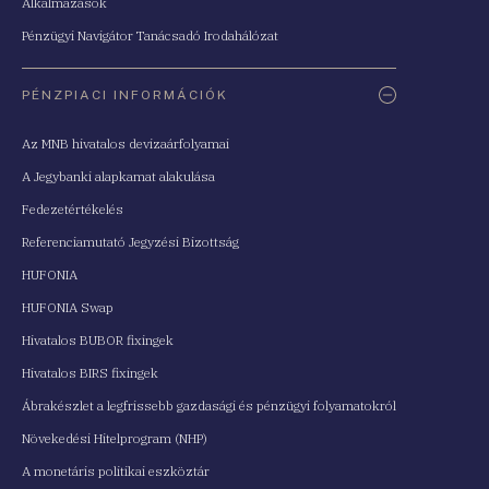
Alkalmazások
Pénzügyi Navigátor Tanácsadó Irodahálózat
PÉNZPIACI INFORMÁCIÓK
Az MNB hivatalos devizaárfolyamai
A Jegybanki alapkamat alakulása
Fedezetértékelés
Referenciamutató Jegyzési Bizottság
HUFONIA
HUFONIA Swap
Hivatalos BUBOR fixingek
Hivatalos BIRS fixingek
Ábrakészlet a legfrissebb gazdasági és pénzügyi folyamatokról
Növekedési Hitelprogram (NHP)
A monetáris politikai eszköztár