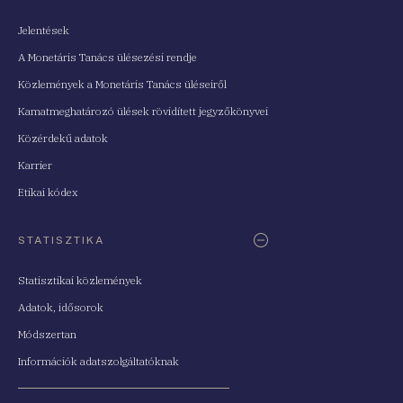
Jelentések
A Monetáris Tanács ülésezési rendje
Közlemények a Monetáris Tanács üléseiről
Kamatmeghatározó ülések rövidített jegyzőkönyvei
Közérdekű adatok
Karrier
Etikai kódex
STATISZTIKA
Statisztikai közlemények
Adatok, idősorok
Módszertan
Információk adatszolgáltatóknak