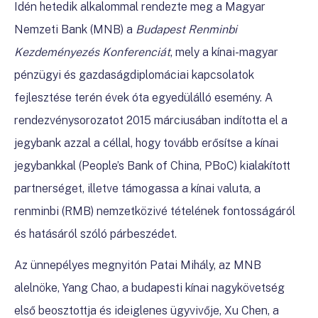
Idén hetedik alkalommal rendezte meg a Magyar
Nemzeti Bank (MNB) a
Budapest Renminbi
Kezdeményezés Konferenciát
, mely a kínai-magyar
pénzügyi és gazdaságdiplomáciai kapcsolatok
fejlesztése terén évek óta egyedülálló esemény. A
rendezvénysorozatot 2015 márciusában indította el a
jegybank azzal a céllal, hogy tovább erősítse a kínai
jegybankkal (People’s Bank of China, PBoC) kialakított
partnerséget, illetve támogassa a kínai valuta, a
renminbi (RMB) nemzetközivé tételének fontosságáról
és hatásáról szóló párbeszédet.
Az ünnepélyes megnyitón Patai Mihály, az MNB
alelnöke, Yang Chao, a budapesti kínai nagykövetség
első beosztottja és ideiglenes ügyvivője, Xu Chen, a