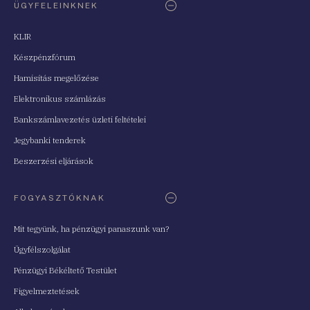
ÜGYFELEINKNEK
KLIR
Készpénzfórum
Hamisítás megelőzése
Elektronikus számlázás
Bankszámlavezetés üzleti feltételei
Jegybanki tenderek
Beszerzési eljárások
FOGYASZTÓKNAK
Mit tegyünk, ha pénzügyi panaszunk van?
Ügyfélszolgálat
Pénzügyi Békéltető Testület
Figyelmeztetések