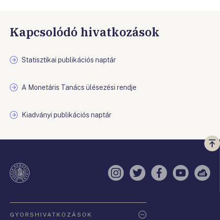
Kapcsolódó hivatkozások
Statisztikai publikációs naptár
A Monetáris Tanács ülésezési rendje
Kiadványi publikációs naptár
Vi
a
te
Instagram
Twitter
Facebook
YouTube
Sell
Oldaltérkép
GYORSHIVATKOZÁSOK