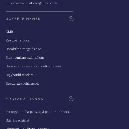
Információk adatszolgáltatóknak
ÜGYFELEINKNEK
KLIR
Készpénzfórum
Hamisítás megelőzése
Elektronikus számlázás
Bankszámlavezetés üzleti feltételei
Jegybanki tenderek
Beszerzési eljárások
FOGYASZTÓKNAK
Mit tegyünk, ha pénzügyi panaszunk van?
Ügyfélszolgálat
Pénzügyi Békéltető Testület