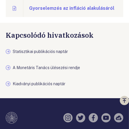
Gyorselemzés az infláció alakulásáról
Kapcsolódó hivatkozások
Statisztikai publikációs naptár
A Monetáris Tanács ülésezési rendje
Kiadványi publikációs naptár
Vi
a
te
Instagram
Twitter
Facebook
YouTube
Sell