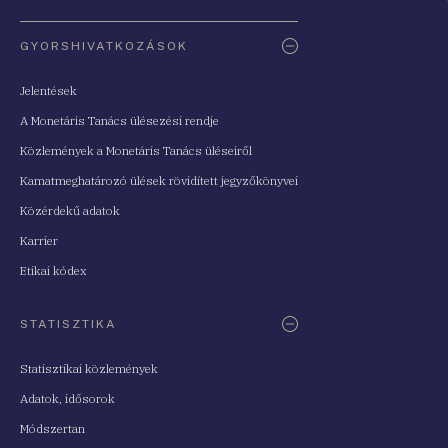
Oldaltérkép
GYORSHIVATKOZÁSOK
Jelentések
A Monetáris Tanács ülésezési rendje
Közlemények a Monetáris Tanács üléseiről
Kamatmeghatározó ülések rövidített jegyzőkönyvei
Közérdekű adatok
Karrier
Etikai kódex
STATISZTIKA
Statisztikai közlemények
Adatok, idősorok
Módszertan