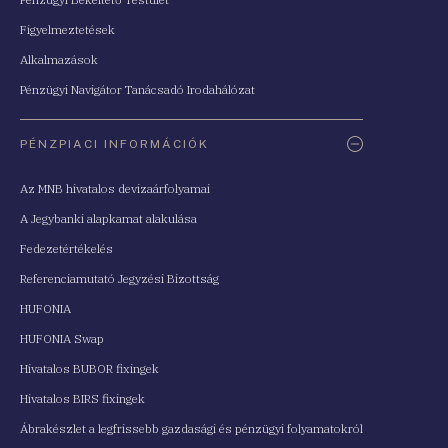
Figyelmeztetések
Alkalmazások
Pénzügyi Navigátor Tanácsadó Irodahálózat
PÉNZPIACI INFORMÁCIÓK
Az MNB hivatalos devizaárfolyamai
A Jegybanki alapkamat alakulása
Fedezetértékelés
Referenciamutató Jegyzési Bizottság
HUFONIA
HUFONIA Swap
Hivatalos BUBOR fixingek
Hivatalos BIRS fixingek
Ábrakészlet a legfrissebb gazdasági és pénzügyi folyamatokról