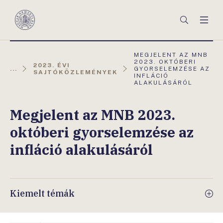
Főmenü
Keresés
Men
Magyar
Nemzeti
Bank
AKTUÁLIS
MEGJELENT AZ MNB
OLDAL:
2023. OKTÓBERI
2023. ÉVI
...
GYORSELEMZÉSE AZ
SAJTÓKÖZLEMÉNYEK
INFLÁCIÓ
ALAKULÁSÁRÓL
Megjelent az MNB 2023.
októberi gyorselemzése az
infláció alakulásáról
Kiemelt témák