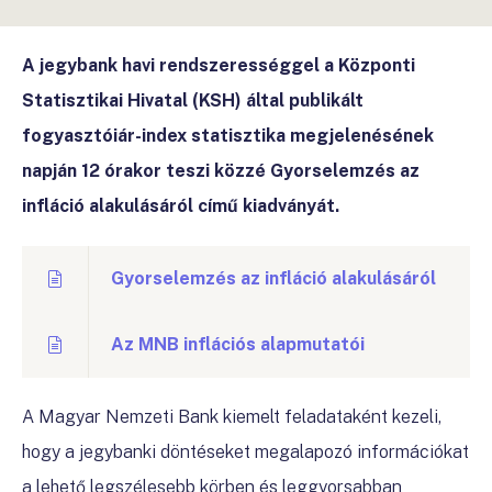
A jegybank havi rendszerességgel a Központi
Statisztikai Hivatal (KSH) által publikált
fogyasztóiár-index statisztika megjelenésének
napján 12 órakor teszi közzé Gyorselemzés az
infláció alakulásáról című kiadványát.
Gyorselemzés az infláció alakulásáról
Az MNB inflációs alapmutatói
A Magyar Nemzeti Bank kiemelt feladataként kezeli,
hogy a jegybanki döntéseket megalapozó információkat
a lehető legszélesebb körben és leggyorsabban