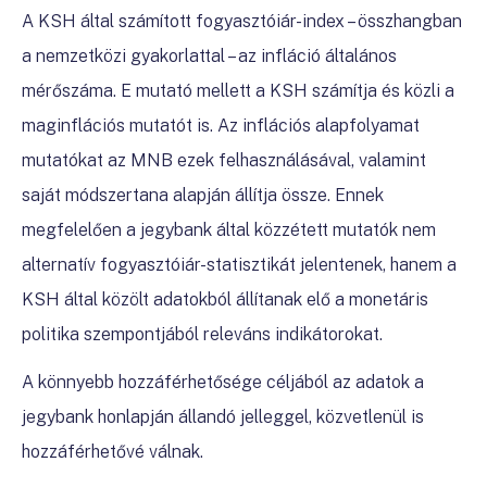
A KSH által számított fogyasztóiár-index – összhangban
a nemzetközi gyakorlattal – az infláció általános
mérőszáma. E mutató mellett a KSH számítja és közli a
maginflációs mutatót is. Az inflációs alapfolyamat
mutatókat az MNB ezek felhasználásával, valamint
saját módszertana alapján állítja össze. Ennek
megfelelően a jegybank által közzétett mutatók nem
alternatív fogyasztóiár-statisztikát jelentenek, hanem a
KSH által közölt adatokból állítanak elő a monetáris
politika szempontjából releváns indikátorokat.
A könnyebb hozzáférhetősége céljából az adatok a
jegybank honlapján állandó jelleggel, közvetlenül is
hozzáférhetővé válnak.