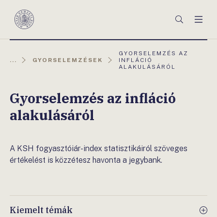
Főmenü
Keresés
Men
Magyar
Nemzeti
Bank
AKTUÁLIS
GYORSELEMZÉS AZ
OLDAL:
...
GYORSELEMZÉSEK
INFLÁCIÓ
ALAKULÁSÁRÓL
Gyorselemzés az infláció
alakulásáról
A KSH fogyasztóiár-index statisztikáiról szöveges
értékelést is közzétesz havonta a jegybank.
Kiemelt témák