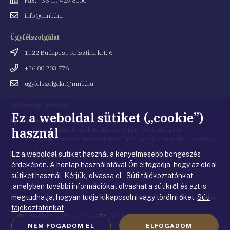
Fax: +36 (1) 429 8000
Email
info@mnb.hu
cím
Ügyfélszolgálat
Cím
1122 Budapest, Krisztina krt. 6.
Telefonszám
+36 80 203 776
Email
ugyfelszolgalat@mnb.hu
cím
Lakossági pénztár
Ez a weboldal sütiket („cookie”)
Cím
1054 Budapest, Kiss Ernő utca 1.
használ
(a Magyar Nemzeti Bank Budapest V. ker., Szabadság tér
8-9. szám alatti székházának Kiss Ernő utca 1. szám alatti bejárata)
Ez a weboldal sütiket használ a kényelmesebb böngészés
Email
penztar@mnb.hu
cím
érdekében. A honlap használatával Ön elfogadja, hogy az oldal
sütiket használ. Kérjük, olvassa el Süti tájékoztatónkat
,amelyben további információkat olvashat a sütikről és azt is
megtudhatja, hogyan tudja kikapcsolni vagy törölni őket.
Süti
© Magyar Nemzeti Bank
|
Impresszum
|
Jogi nyilatkozat
|
Adatkezelési
tájékoztatónkat
tájékoztató
|
Süti tájékoztató
|
Gyakorlati tudnivalók a honlappal
NEM FOGADOM EL
ELFOGADOM