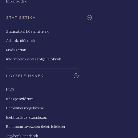
Etikai kódex
STATISZTIKA
Statisztikai közlemények
Adatok, idősorok
Módszertan
Információk adatszolgáltatóknak
ÜGYFELEINKNEK
KLIR
Készpénzfórum
Hamisítás megelőzése
Elektronikus számlázás
Bankszámlavezetés üzleti feltételei
Jegybanki tenderek