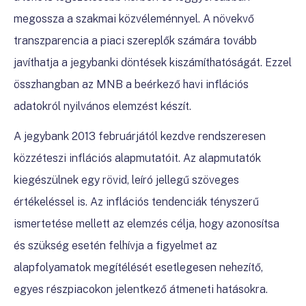
megossza a szakmai közvéleménnyel. A növekvő
transzparencia a piaci szereplők számára tovább
javíthatja a jegybanki döntések kiszámíthatóságát. Ezzel
összhangban az MNB a beérkező havi inflációs
adatokról nyilvános elemzést készít.
A jegybank 2013 februárjától kezdve rendszeresen
közzéteszi inflációs alapmutatóit. Az alapmutatók
kiegészülnek egy rövid, leíró jellegű szöveges
értékeléssel is. Az inflációs tendenciák tényszerű
ismertetése mellett az elemzés célja, hogy azonosítsa
és szükség esetén felhívja a figyelmet az
alapfolyamatok megítélését esetlegesen nehezítő,
egyes részpiacokon jelentkező átmeneti hatásokra.