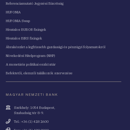
Referenciamutató Jegyzési Bizottság
HUFONIA
HUFONIA Swap
Hivatalos BUBOR fixingek
Hivatalos BIRS fixingek
Ábrakészlet a legfrissebb gazdasági és pénzügyi folyamatokról
Növekedési Hitelprogram (NHP)
A monetáris politikai eszköztár
Befektetői, elemzői találkozók szervezése
MAGYAR NEMZETI BANK
Cím
Székhely: 1054 Budapest,
Szabadság tér 8-9.
Telefonszám
Tel.: +36 (1) 428 2600
Fax