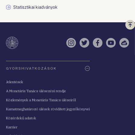
Statisztikai kiadványok
Vi
a
te
Instagram
Twitter
Facebook
YouTube
Sell
Oldaltérkép
GYORSHIVATKOZÁSOK
Jelentések
A Monetáris Tanács ülésezési rendje
Közlemények a Monetáris Tanács üléseiről
Kamatmeghatározó ülések rövidített jegyzőkönyvei
Közérdekű adatok
Karrier