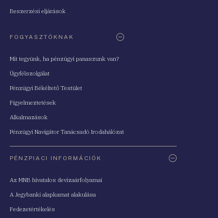
Beszerzési eljárások
FOGYASZTÓKNAK
Mit tegyünk, ha pénzügyi panaszunk van?
Ügyfélszolgálat
Pénzügyi Békéltető Testület
Figyelmeztetések
Alkalmazások
Pénzügyi Navigátor Tanácsadó Irodahálózat
PÉNZPIACI INFORMÁCIÓK
Az MNB hivatalos devizaárfolyamai
A Jegybanki alapkamat alakulása
Fedezetértékelés