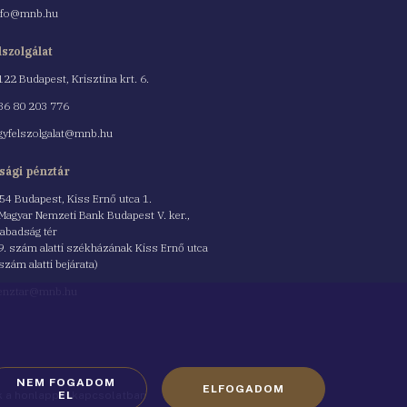
nfo@mnb.hu
lszolgálat
122 Budapest, Krisztina krt. 6.
nszám
36 80 203 776
gyfelszolgalat@mnb.hu
sági pénztár
54 Budapest, Kiss Ernő utca 1.
 Magyar Nemzeti Bank Budapest V. ker.,
abadság tér
9. szám alatti székházának Kiss Ernő utca
 szám alatti bejárata)
enztar@mnb.hu
NEM FOGADOM
ELFOGADOM
ók a honlappal kapcsolatban
EL