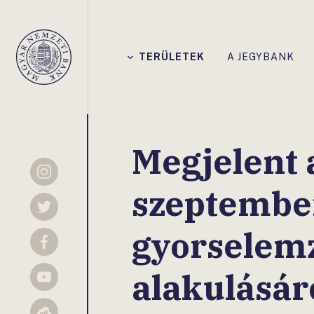
Főmenü
TERÜLETEK
A JEGYBANK
Magyar
Nemzeti
Bank
Megjelent 
Instagram
szeptembe
Twitter
gyorselemz
Facebook
alakulásár
YouTube