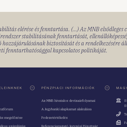
bilitás elérése és fenntartása. (...) Az MNB elsődleges 
rendszer stabilitásának fenntartását, ellenállóképessé
 hozzájárulásának biztosítását és a rendelkezésére á
ti fenntarthatósággal kapcsolatos politikáját.
ELEINKNEK
PÉNZPIACI INFORMÁCIÓK
MAGY
Cím
Az MNB hivatalos devizaárfolyamai
S
S
nzfórum
A Jegybanki alapkamat alakulása
Telefo
T
tás megelőzése
Fedezetértékelés
Fax
F
nikus számlázás
Referenciamutató Jegyzési Bizottság