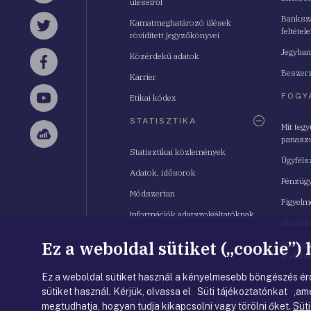
üléseiről
Bankszá
Kamatmeghatározó ülések
feltétele
Twitter
rövidített jegyzőkönyvei
Jegyban
Közérdekű adatok
Facebook
Beszerz
Karrier
FOGY
Etikai kódex
YouTube
STATISZTIKA
Mit teg
panasz
Sellsy
Statisztikai közlemények
Ügyféls
Adatok, idősorok
Pénzügy
Módszertan
Figyelm
Információk adatszolgáltatóknak
Alkalm
Ez a weboldal sütiket („cookie”)
Pénzügy
Irodahá
Ez a weboldal sütiket használ a kényelmesebb böngészés érd
sütiket használ. Kérjük, olvassa el Süti tájékoztatónkat ,ame
© Magyar Nemzeti Bank
|
Impresszum
|
Jogi 
megtudhatja, hogyan tudja kikapcsolni vagy törölni őket.
Süti