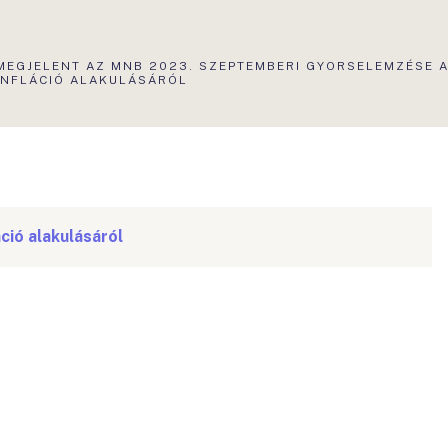
AKTUÁLIS
MEGJELENT AZ MNB 2023. SZEPTEMBERI GYORSELEMZÉSE 
OLDAL:
INFLÁCIÓ ALAKULÁSÁRÓL
ció alakulásáról