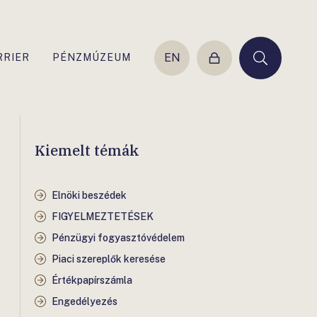
EN
RRIER
PÉNZMÚZEUM
Belépés
Keresés
Kiemelt témák
Elnöki beszédek
FIGYELMEZTETÉSEK
Pénzügyi fogyasztóvédelem
Piaci szereplők keresése
Értékpapírszámla
Engedélyezés