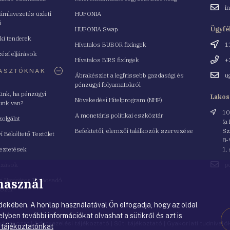
Email
i
mlavezetés üzleti
HUFONIA
cím
i
HUFONIA Swap
Ügyfé
ki tenderek
Cím
Hivatalos BUBOR fixingek
1
ési eljárások
Telefo
Hivatalos BIRS fixingek
+
ASZTÓKNAK
Email
Ábrakészlet a legfrissebb gazdasági és
u
cím
pénzügyi folyamatokról
yünk, ha pénzügyi
Lakos
Növekedési Hitelprogram (NHP)
unk van?
Cím
10
A monetáris politikai eszköztár
zolgálat
(a
Befektetői, elemzői találkozók szervezése
Sz
i Békéltető Testület
8-
eztetések
1.
Email
azások
p
cím
 használ
i Navigátor Tanácsadó
lózat
ekében. A honlap használatával Ön elfogadja, hogy az oldal
lyben további információkat olvashat a sütikről és azt is
nyilatkozat
|
Adatkezelési tájékoztató
|
Süti tájékoztató
|
Gyakorlati tudnival
 tájékoztatónkat