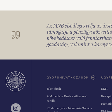
Az MNB elsődleges célja az ársta
támogatja a pénzügyi közvetítő
növekedéshez való fenntartható
gazdaság-, valamint a környeze
Oldaltérkép
GYORSHIVATKOZÁSOK
ÜGYF
Jelentések
KLIR
A Monetáris Tanács ülésezési
Készpé
rendje
Hamisí
Közlemények a Monetáris Tanács
Instagram
Elektro