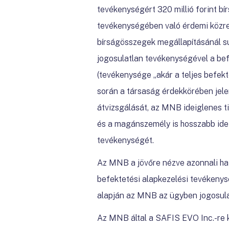
tevékenységért
320 millió forint b
tevékenységében való érdemi közrem
bírságösszegek megállapításánál sú
jogosulatlan tevékenységével a bef
(tevékenysége „akár a teljes befekte
során a társaság érdekkörében jel
átvizsgálását, az MNB ideiglenes ti
és a magánszemély is hosszabb ide
tevékenységét.
Az MNB a jövőre nézve azonnali hat
befektetési alapkezelési tevékenys
alapján az MNB az ügyben jogosulat
Az MNB által a SAFIS EVO Inc.-re k