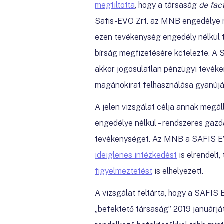
megtiltotta
,
hogy a társaság
de fac
Safis-EVO Zrt. az MNB engedélye né
ezen tevékenység engedély nélkül tö
bírság megfizetésére kötelezte. A
akkor jogosulatlan pénzügyi tevéken
magánokirat felhasználása gyanújáva
A jelen vizsgálat célja annak megá
engedélye nélkül – rendszeres
gazd
tevékenységet.
Az MNB a SAFIS EVO
ideiglenes intézkedést
is elrendelt
figyelmeztetést
is elhelyezett
.
A vizsgálat feltárta, hogy a SAFIS EV
„befektető társaság” 2019 januárját