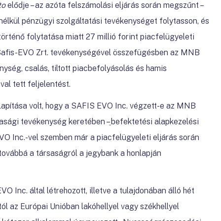
to
elődje – az azóta felszámolási eljárás során megszűnt –
lkül pénzügyi szolgáltatási tevékenységet folytasson, és
rténő folytatása miatt 27 millió forint piacfelügyeleti
 Safis-EVO Zrt. tevékenységével összefügésben az MNB
ység, csalás, tiltott piacbefolyásolás és hamis
l tett feljelentést.
llapítása volt, hogy a SAFIS EVO Inc. végzett-e az MNB
asági tevékenység keretében –
befektetési alapkezelési
 Inc.-vel szemben már a piacfelügyeleti eljárás során
, továbbá a társaságról a jegybank a honlapján
O Inc. által létrehozott, illetve a tulajdonában álló hét
ól az Európai Unióban lakóhellyel vagy székhellyel