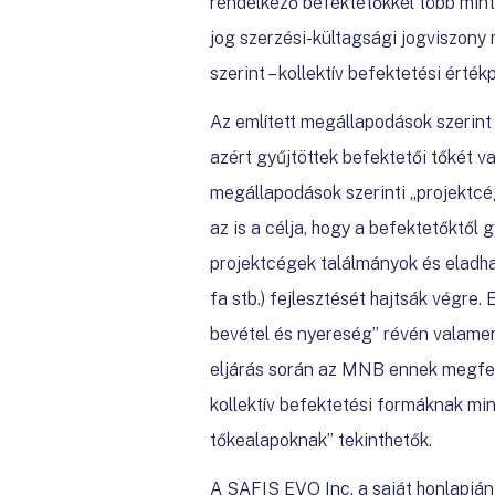
rendelkező befektetőkkel több min
jog szerzési-kültagsági jogviszony
szerint – kollektív befektetési érték
Az említett megállapodások szerint
azért gyűjtöttek befektetői tőkét v
megállapodások szerinti „projektcé
az is a célja, hogy a befektetőktől 
projektcégek találmányok és eladha
fa stb.) fejlesztését hajtsák végre.
bevétel és nyereség” révén valamen
eljárás során az MNB ennek megfel
kollektív befektetési formáknak min
tőkealapoknak” tekinthetők.
A SAFIS EVO Inc. a saját honlapján