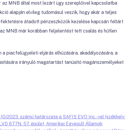
 az MNB által most lezárt ügy szereplőivel kapcsolatba
kció alapján elvileg tudomásul veszik, hogy akár a teljes
befektetésre átadott pénzeszközök kezelése kapcsán feltárt
l az MNB
már korábban feljelentést tett csalás és hűtlen
 piacfelügyeleti eljárás elhúzására, akadályozására, a
iúsítására irányuló magatartást tanúsító magánszemélyeket
10/2023. számú határozata a SAFIS EVO Inc.-vel (székhely:
D 677N. 57. épület, Amerikai Egyesült Államok;