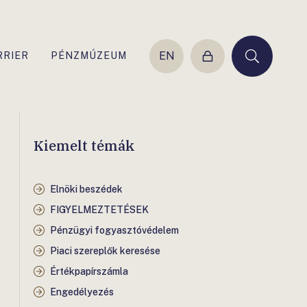
EN
RRIER
PÉNZMÚZEUM
Belépés
Keresés
Kiemelt témák
Elnöki beszédek
FIGYELMEZTETÉSEK
Pénzügyi fogyasztóvédelem
Piaci szereplők keresése
Értékpapírszámla
Engedélyezés