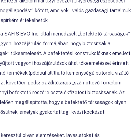
t kétezer alkalommal úgynevezett „Nyereségrészesedési
 megállapodást” kötött, amelyek – valós gazdasági tartalmuk
papírként értékelhetők.
 a SAFIS EVO Inc. által menedzselt „befektető társaságok”
agyoni hozzájárulás formájában, hogy biztosítsák a
gek” tőkeemelését. A befektetési konstrukcióknak emellett
gyűjtött vagyoni hozzájárulások által tőkeemeléssel érintett
tó termékek (például állítható keménységű bútorok, vízálló
 Ezt követően pedig az állítólagos „számottevő forgalom,
nyi befektető részére osztalékfizetést biztosítsanak. Az
elően megállapította, hogy a befektető társaságok olyan
ősülnek, amelyek gyakorlatilag „kvázi kockázati
 keresztül olyan elemzéseket, javaslatokat és