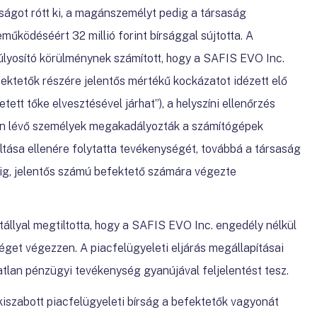
írságot rótt ki, a magánszemélyt pedig a társaság
űködéséért 32 millió forint bírsággal sújtotta
. A
lyosító körülménynek számított, hogy a SAFIS EVO Inc.
ektetők részére jelentős mértékű kockázatot idézett elő
tett tőke elvesztésével járhat”), a helyszíni ellenőrzés
en lévő személyek megakadályozták a számítógépek
ltása ellenére folytatta tevékenységét, továbbá a társaság
ig, jelentős számú befektető számára végezte
állyal megtiltotta, hogy a SAFIS EVO Inc. engedély nélkül
éget végezzen. A piacfelügyeleti eljárás megállapításai
lan pénzügyi tevékenység gyanújával feljelentést tesz.
iszabott piacfelügyeleti bírság a befektetők vagyonát