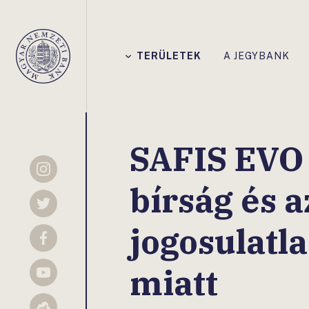
Főmenü
TERÜLETEK
A JEGYBANK
Magyar
Nemzeti
Bank
SAFIS EVO 
Instagram
bírság és a
Twitter
jogosulatl
Facebook
miatt
YouTube