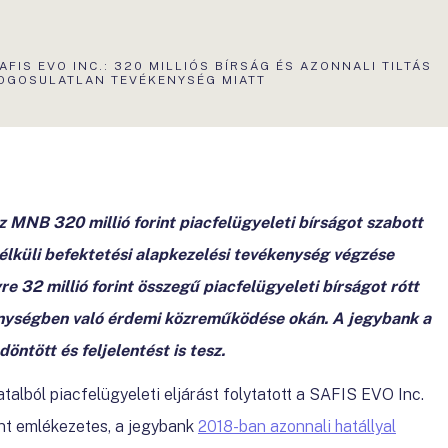
KTUÁLIS
AFIS EVO INC.: 320 MILLIÓS BÍRSÁG ÉS AZONNALI TILTÁS
LDAL:
OGOSULATLAN TEVÉKENYSÉG MIATT
z MNB 320 millió forint piacfelügyeleti bírságot szabott
élküli befektetési alapkezelési tevékenység végzése
 32 millió forint összegű piacfelügyeleti bírságot rótt
kenységben való érdemi közreműködése okán. A jegybank a
 döntött és feljelentést is tesz.
lból piacfelügyeleti eljárást folytatott a SAFIS EVO Inc.
nt emlékezetes, a jegybank
2018-ban azonnali hatállyal