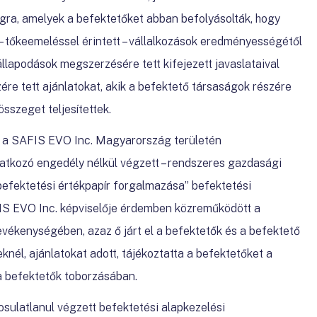
ágra, amelyek a befektetőket abban befolyásolták, hogy
– tőkeemeléssel érintett – vállalkozások eredményességétől
lapodások megszerzésére tett kifejezett javaslataival
re tett ajánlatokat, akik a befektető társaságok részére
összeget teljesítettek.
y a SAFIS EVO Inc. Magyarország területén
atkozó engedély nélkül végzett – rendszeres gazdasági
 befektetési értékpapír forgalmazása” befektetési
IS EVO Inc. képviselője érdemben közreműködött a
evékenységében, azaz ő járt el a befektetők és a befektető
nél, ajánlatokat adott, tájékoztatta a befektetőket a
 a befektetők toborzásában.
sulatlanul végzett
befektetési alapkezelési