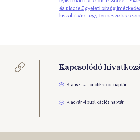
nyilvántartási szám: P18000005419
és piacfelügyeleti bírság intézkedé
kiszabásáról egy természetes szem
Kapcsolódó hivatkoz
Statisztikai publikációs naptár
Kiadványi publikációs naptár