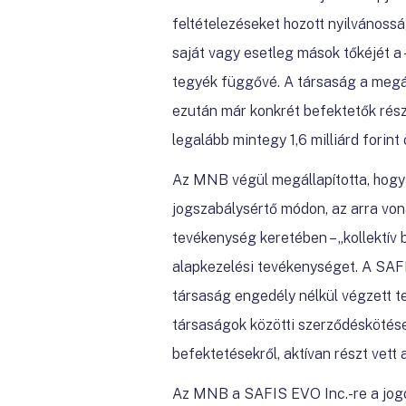
feltételezéseket hozott nyilvánoss
saját vagy esetleg mások tőkéjét a 
tegyék függővé. A társaság a megál
ezután már konkrét befektetők részé
legalább mintegy 1,6 milliárd forint 
Az MNB végül megállapította, hog
jogszabálysértő módon, az arra von
tevékenység keretében – „kollektív
alapkezelési tevékenységet. A SAF
társaság engedély nélkül végzett t
társaságok közötti szerződéskötések
befektetésekről, aktívan részt vett
Az MNB a SAFIS EVO Inc.-re a jogo