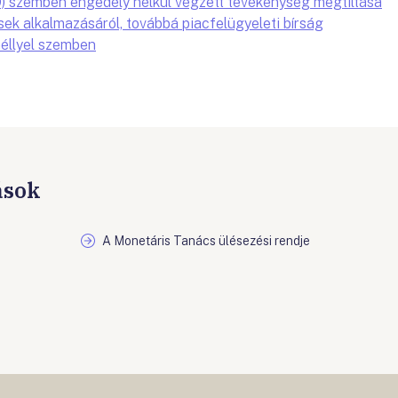
) szemben engedély nélkül végzett tevékenység megtiltása
sek alkalmazásáról, továbbá piacfelügyeleti bírság
éllyel szemben
ások
A Monetáris Tanács ülésezési rendje