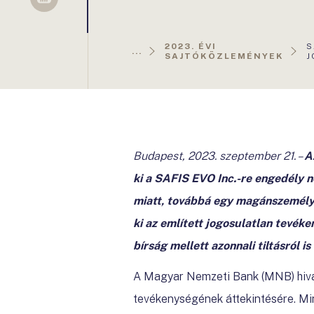
Sellsy
A
2023. ÉVI
S
...
O
SAJTÓKÖZLEMÉNYEK
J
Budapest, 2023. szeptember 21.
–
A
ki a SAFIS EVO Inc.-re engedély n
miatt, továbbá egy magánszemélyre
ki az említett jogosulatlan tevé
bírság mellett azonnali tiltásról is
A Magyar Nemzeti Bank (MNB) hivata
tevékenységének áttekintésére.
Mi