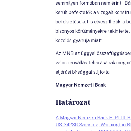
semmilyen formában nem érinti. Bár
került befektetők a vizsgált konstru
befektetésüket is elveszíthetik, a 
bizonyos körülményekre tekintette
kezelés gyanúja miatt.
Az MNB az üggyel összefüggésben a
valós tényállás feltárásának megh
eljárási bírsággal sújtotta.
Magyar Nemzeti Bank
Határozat
A Magyar Nemzeti Bank H-PJ-III-B-
US-34236 Sarasota, Washington BLV