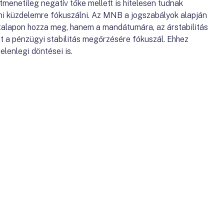
menetileg negatív tőke mellett is hitelesen tudnak
leni küzdelemre fókuszálni. Az MNB a jogszabályok alapján
talapon hozza meg, hanem a mandátumára, az árstabilitás
nt a pénzügyi stabilitás megőrzésére fókuszál. Ehhez
elenlegi döntései is.