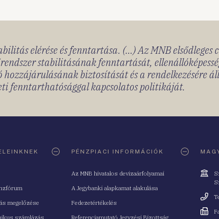
bilitás elérése és fenntartása. (...) Az MNB elsődleges 
rendszer stabilitásának fenntartását, ellenállóképessé
 hozzájárulásának biztosítását és a rendelkezésére á
ti fenntarthatósággal kapcsolatos politikáját.
ELEINKNEK
PÉNZPIACI INFORMÁCIÓK
MAGY
Cím
Az MNB hivatalos devizaárfolyamai
S
S
nzfórum
A Jegybanki alapkamat alakulása
Telefo
T
tás megelőzése
Fedezetértékelés
Fax
F
nikus számlázás
Referenciamutató Jegyzési Bizottság