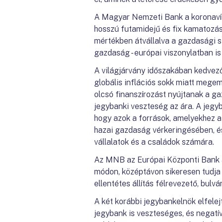
A Magyar Nemzeti Bank a koronavírus
hosszú futamidejű és fix kamatozás
mértékben átvállalva a gazdasági 
gazdaság - európai viszonylatban is 
A világjárvány időszakában kedvező 
globális inflációs sokk miatt mege
olcsó finanszírozást nyújtanak a g
jegybanki veszteség az ára. A jegy
hogy azok a források, amelyekhez a
hazai gazdaság vérkeringésében, és
vállalatok és a családok számára.
Az MNB az Európai Központi Bank ál
módon, középtávon sikeresen tudja 
ellentétes állítás félrevezető, bulv
A két korábbi jegybankelnök elfele
jegybank is veszteséges, és negatív