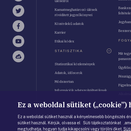
üléseiről
Bankszá
Kamatmeghatározó ülések
feltétele
Twitter
rövidített jegyzőkönyvei
Jegyban
Közérdekű adatok
Facebook
Beszerz
Karrier
FOGY
Etikai kódex
YouTube
STATISZTIKA
Mit teg
panasz
Sellsy
Statisztikai közlemények
Ügyféls
Adatok, idősorok
Pénzügy
Módszertan
Figyelm
Információk adatszolgáltatóknak
Alkalm
Ez a weboldal sütiket („cookie”)
Pénzügy
Irodahá
Ez a weboldal sütiket használ a kényelmesebb böngészés érd
sütiket használ. Kérjük, olvassa el Süti tájékoztatónkat ,ame
© Magyar Nemzeti Bank
|
Impresszum
|
Jogi 
megtudhatja, hogyan tudja kikapcsolni vagy törölni őket.
Süti