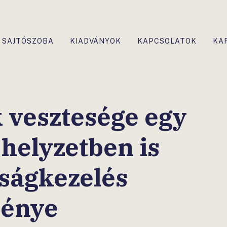
SAJTÓSZOBA
KIADVÁNYOK
KAPCSOLATOK
KA
 vesztesége egy
 helyzetben is
lságkezelés
énye