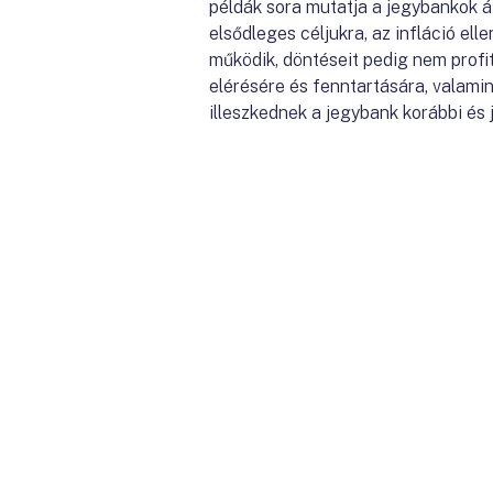
példák sora mutatja a jegybankok át
elsődleges céljukra, az infláció el
működik, döntéseit pedig nem profi
elérésére és fenntartására, valami
illeszkednek a jegybank korábbi és j