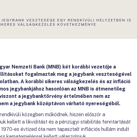
KTUÁLIS
 JEGYBANK VESZTESÉGE EGY RENDKÍVÜLI HELYZETBEN IS
LDAL:
IKERES VÁLSÁGKEZELÉS KÖVETKEZMÉNYE
Magyar Nemzeti Bank (MNB) két korábbi vezetője a
állításokat fogalmaztak meg a jegybank veszteségével
olatban. A korábbi sikeres válságkezelés és az infláció
zámos jegybankjához hasonlóan az MNB is átmenetileg
viszont a jegybanktörvény értelmében nem az
anem a jegybank középtávon várható nyereségéből.
rendkívüli közegben működnek, hiszen először a
uk kellett a likviditást és a pénzügyi stabilitás fenntartását
1970-es évtized óta nem tapasztalt inflációs hullám indult
rs kamatemeléssel kellett válaszolniuk.