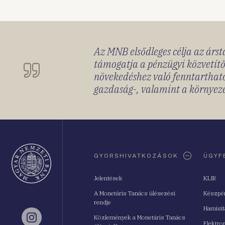
Az MNB elsődleges célja az ársta
támogatja a pénzügyi közvetítő
növekedéshez való fenntartható
gazdaság-, valamint a környeze
Oldaltérkép
GYORSHIVATKOZÁSOK
ÜGYF
Jelentések
KLIR
A Monetáris Tanács ülésezési
Készpé
rendje
Hamisí
Közlemények a Monetáris Tanács
Instagram
Elektro