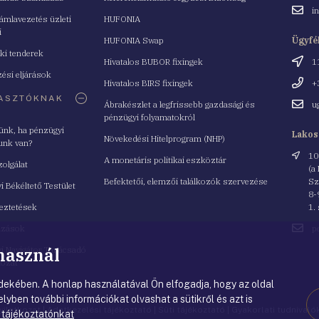
Email
i
mlavezetés üzleti
HUFONIA
cím
i
HUFONIA Swap
Ügyfé
ki tenderek
Cím
Hivatalos BUBOR fixingek
1
ési eljárások
Telefo
Hivatalos BIRS fixingek
+
ASZTÓKNAK
Email
Ábrakészlet a legfrissebb gazdasági és
u
cím
pénzügyi folyamatokról
yünk, ha pénzügyi
Lakos
Növekedési Hitelprogram (NHP)
unk van?
Cím
10
A monetáris politikai eszköztár
zolgálat
(a
Befektetői, elemzői találkozók szervezése
Sz
i Békéltető Testület
8-
eztetések
1.
Email
azások
p
cím
 használ
i Navigátor Tanácsadó
lózat
ekében. A honlap használatával Ön elfogadja, hogy az oldal
lyben további információkat olvashat a sütikről és azt is
nyilatkozat
|
Adatkezelési tájékoztató
|
Süti tájékoztató
|
Gyakorlati tudnival
 tájékoztatónkat