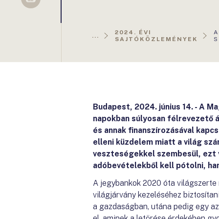
Sellsy
A
2024. ÉVI
A
...
O
SAJTÓKÖZLEMÉNYEK
S
Budapest, 2024. június 14. - A 
napokban súlyosan félrevezető 
és annak finanszírozásával kapcs
elleni küzdelem miatt a világ s
veszteségekkel szembesül, ezt 
adóbevételekből kell pótolni, h
A jegybankok 2020 óta világszerte 
világjárvány kezeléséhez biztosítani
a gazdaságban, utána pedig egy az 
el, aminek a letörése érdekében gyo