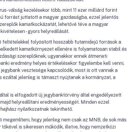
-válság kezelésekor több, mint 11 ezer milliárd forint
ú forrást juttatott a magyar gazdaságba, ezzel jelentős
szereplők kamatkockázatát, lehetővé téve a magyar
kivételesen - gyors helyreállását.
feltételekkel folyósított hosszabb futamidejű források a
melkedett kamatkörnyezet ellenére is folyamatosan stabil és
azdasági szereplőknek, ugyanakkor ennek átmeneti
banki eredmény helyes értékelésekor figyelembe kell venni,
 jegybank vesztesége kapcsolódik, most is ott vannak a
 ezáltal jelenleg is támaszt nyújtanak a kormányzat, a
tal is elfogadott új jegybanktörvény által engedélyezett
majd helyreállítani eredményességét. Minden ezzel
árhajhász nyilatkozatnak tekinthető.
jti megemlíteni, hogy jelenleg nem csak az MNB, de sok más
 tőkével is sikeresen működik, illetve, hogy nemzetközi