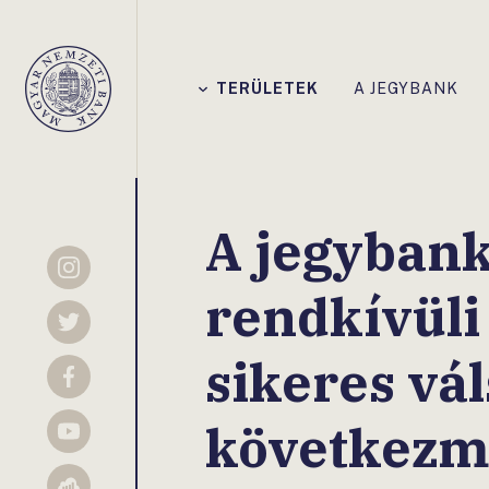
Főmenü
TERÜLETEK
A JEGYBANK
Magyar
Nemzeti
Bank
A jegybank
Instagram
rendkívüli
Twitter
sikeres vá
Facebook
következm
YouTube