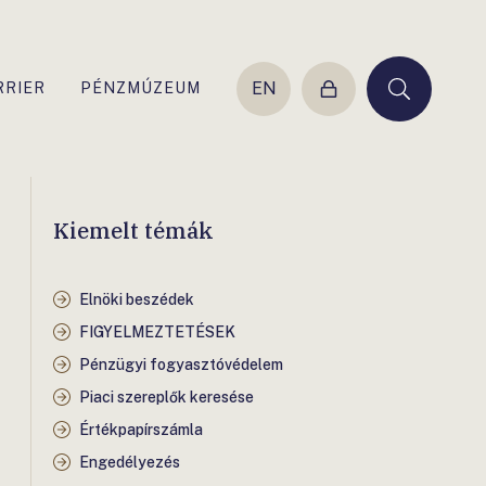
EN
RRIER
PÉNZMÚZEUM
Belépés
Keresés
Kiemelt témák
Elnöki beszédek
FIGYELMEZTETÉSEK
Pénzügyi fogyasztóvédelem
Piaci szereplők keresése
Értékpapírszámla
Engedélyezés