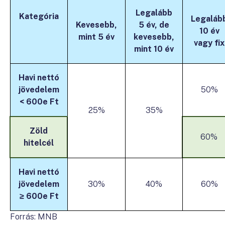
Legalább
Kategória
Legaláb
Kevesebb,
5 év, de
10 év
mint 5 év
kevesebb,
vagy fix
mint 10 év
Havi nettó
jövedelem
50%
<
600e Ft
25%
35%
Zöld
60%
hitelcél
Havi nettó
jövedelem
30%
40%
60%
≥
600e Ft
Forrás: MNB