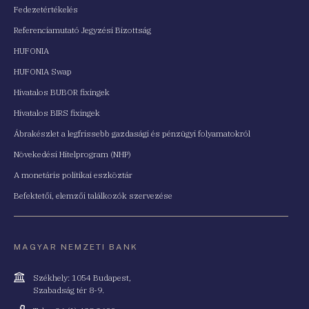
Fedezetértékelés
Referenciamutató Jegyzési Bizottság
HUFONIA
HUFONIA Swap
Hivatalos BUBOR fixingek
Hivatalos BIRS fixingek
Ábrakészlet a legfrissebb gazdasági és pénzügyi folyamatokról
Növekedési Hitelprogram (NHP)
A monetáris politikai eszköztár
Befektetői, elemzői találkozók szervezése
MAGYAR NEMZETI BANK
Cím
Székhely: 1054 Budapest,
Szabadság tér 8-9.