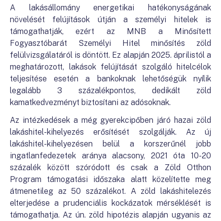
A lakásállomány energetikai hatékonyságának
növelését felújítások útján a személyi hitelek is
támogathatják, ezért az MNB a Minősített
Fogyasztóbarát Személyi Hitel minősítés zöld
felülvizsgálatáról is döntött. Ez alapján 2025. áprilistól a
meghatározott, lakások felújítását szolgáló hitelcélok
teljesítése esetén a bankoknak lehetőségük nyílik
legalább 3 százalékpontos, dedikált zöld
kamatkedvezményt biztosítani az adósoknak.
Az intézkedések a még gyerekcipőben járó hazai zöld
lakáshitel-kihelyezés erősítését szolgálják. Az új
lakáshitel-kihelyezésen belül a korszerűnél jobb
ingatlanfedezetek aránya alacsony, 2021 óta 10-20
százalék között szóródott és csak a Zöld Otthon
Program támogatási időszaka alatt közelítette meg
átmenetileg az 50 százalékot. A zöld lakáshitelezés
elterjedése a prudenciális kockázatok mérséklését is
támogathatja. Az ún. zöld hipotézis alapján ugyanis az