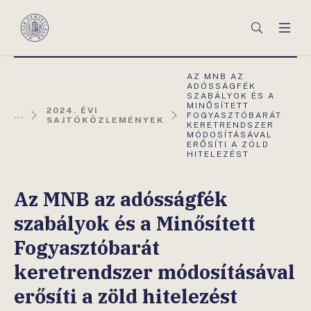
Főmenü
Keresés
Men
Magyar
Nemzeti
Bank
AKTUÁLIS
AZ MNB AZ
OLDAL:
ADÓSSÁGFÉK
SZABÁLYOK ÉS A
MINŐSÍTETT
2024. ÉVI
...
FOGYASZTÓBARÁT
SAJTÓKÖZLEMÉNYEK
KERETRENDSZER
MÓDOSÍTÁSÁVAL
ERŐSÍTI A ZÖLD
HITELEZÉST
Az MNB az adósságfék
szabályok és a Minősített
Fogyasztóbarát
keretrendszer módosításával
erősíti a zöld hitelezést