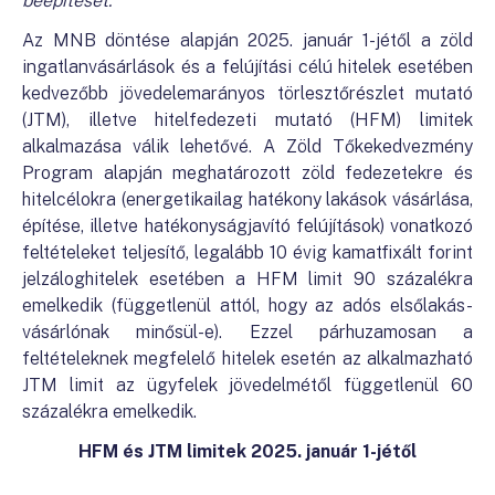
beépítését.
Az MNB döntése alapján 2025. január 1-jétől a zöld
ingatlanvásárlások és a felújítási célú hitelek esetében
kedvezőbb jövedelemarányos törlesztőrészlet mutató
(JTM), illetve hitelfedezeti mutató (HFM) limitek
alkalmazása válik lehetővé. A Zöld Tőkekedvezmény
Program alapján meghatározott zöld fedezetekre és
hitelcélokra (energetikailag hatékony lakások vásárlása,
építése, illetve hatékonyságjavító felújítások) vonatkozó
feltételeket teljesítő, legalább 10 évig kamatfixált forint
jelzáloghitelek esetében a HFM limit 90 százalékra
emelkedik (függetlenül attól, hogy az adós elsőlakás-
vásárlónak minősül-e). Ezzel párhuzamosan a
feltételeknek megfelelő hitelek esetén az alkalmazható
JTM limit az ügyfelek jövedelmétől függetlenül 60
százalékra emelkedik.
HFM és JTM limitek 2025. január 1-jétől