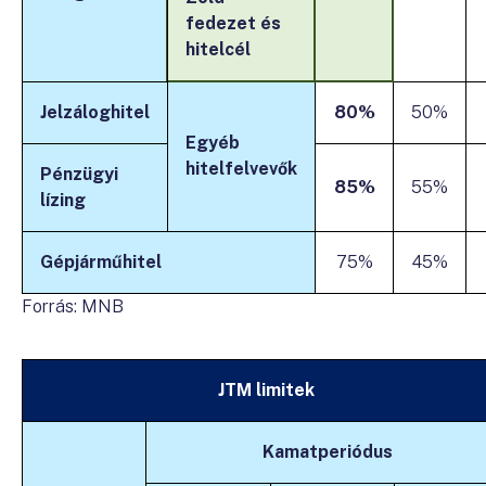
fedezet és
hitelcél
Jelzáloghitel
80%
50%
Egyéb
hitelfelvevők
Pénzügyi
85%
55%
lízing
Gépjárműhitel
75%
45%
Forrás: MNB
JTM limitek
Kamatperiódus