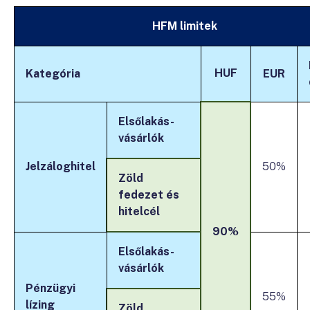
HFM limitek
HUF
Kategória
EUR
Elsőlakás-
vásárlók
Jelzáloghitel
50%
Zöld
fedezet és
hitelcél
90%
Elsőlakás-
vásárlók
Pénzügyi
55%
lízing
Zöld