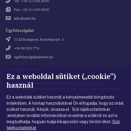
Telefonszám
Tel.: +36 (1) 428 2600
Fax
Fax: +36 (1) 429 8000
Email
info@mnb.hu
cím
Ügyfélszolgálat
Cím
1122 Budapest, Krisztina krt. 6.
Telefonszám
+36 80 203 776
Email
ugyfelszolgalat@mnb.hu
cím
Lakossági pénztár
Ez a weboldal sütiket („cookie”)
Cím
1054 Budapest, Kiss Ernő utca 1.
használ
(a Magyar Nemzeti Bank Budapest V. ker., Szabadság tér
8-9. szám alatti székházának Kiss Ernő utca 1. szám alatti bejárata)
Ez a weboldal sütiket használ a kényelmesebb böngészés
Email
penztar@mnb.hu
cím
érdekében. A honlap használatával Ön elfogadja, hogy az oldal
sütiket használ. Kérjük, olvassa el Süti tájékoztatónkat
,amelyben további információkat olvashat a sütikről és azt is
megtudhatja, hogyan tudja kikapcsolni vagy törölni őket.
Süti
© Magyar Nemzeti Bank
|
Impresszum
|
Jogi nyilatkozat
|
Adatkezelési
tájékoztatónkat