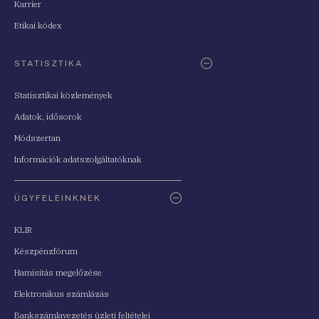
Karrier
Etikai kódex
STATISZTIKA
Statisztikai közlemények
Adatok, idősorok
Módszertan
Információk adatszolgáltatóknak
ÜGYFELEINKNEK
KLIR
Készpénzfórum
Hamisítás megelőzése
Elektronikus számlázás
Bankszámlavezetés üzleti feltételei