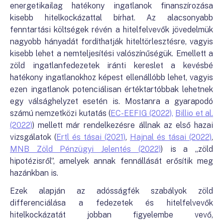
energetikailag hatékony ingatlanok finanszírozása
kisebb hitelkockázattal bírhat. Az alacsonyabb
fenntartási költségek révén a hitelfelvevők jövedelmük
nagyobb hányadát fordíthatják hiteltörlesztésre, vagyis
kisebb lehet a nemteljesítési valószínűségük. Emellett a
zöld ingatlanfedezetek iránti kereslet a kevésbé
hatékony ingatlanokhoz képest ellenállóbb lehet, vagyis
ezen ingatlanok potenciálisan értéktartóbbak lehetnek
egy válsághelyzet esetén is. Mostanra a gyarapodó
számú nemzetközi kutatás (
EC-EEFIG (2022),
Billio et al.
(2022)
) mellett már rendelkezésre állnak az első hazai
vizsgálatok (
Ertl és tásai (2021)
,
Hajnal és tásai (2022)
,
MNB Zöld Pénzügyi Jelentés (2022)
) is a „zöld
hipotézisről”, amelyek annak fennállását erősítik meg
hazánkban is.
Ezek alapján az adósságfék szabályok zöld
differenciálása a fedezetek és hitelfelvevők
hitelkockázatát jobban figyelembe vevő,