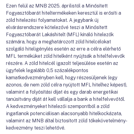
Ezen felül az MNB 2025. áprilistól a Minősített
Fogyasztóbarát hiteltermékeken keresztül is erősíti a
zöld hitelezési folyamatokat. A jegybank új
elvárásrendszere kötelezővé teszi a Minősített
Fogyasztóbarát Lakáshitelt (MFL) kínáló hitelezők
számára, hogy a meghatározott zöld hitelcélokat
szolgáló hiteligénylés esetén az erre a célra elérhető
MFL terméküket zöld hitelként nyújtsák a hitelfelvevők
részére. A zöld hitelcél igazolt teljesülése esetén az
ügyfelek legalább 0,5 százalékpontos
kamatkedvezményben kell, hogy részesüljenek (egy
azonos, de nem zöld célra nyújtott MFL hitelhez képest),
valamint a folyósítási díjat és egy darab energetikai
tanúsítvány díját át kell vállalja a bank a hitelfelvevőtől.
A kedvezményeket hitelezői szempontból a zöld
ingatlanok potenciálisan alacsonyabb hitelkockázata,
valamint az MNB által biztosított zöld tőkekövetelmény-
kedvezmény teszi lehetővé.