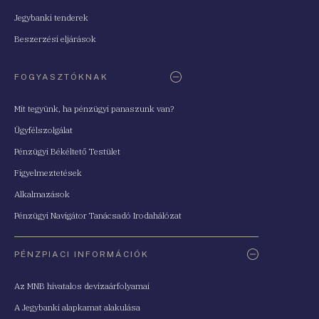
Jegybanki tenderek
Beszerzési eljárások
FOGYASZTÓKNAK
Mit tegyünk, ha pénzügyi panaszunk van?
Ügyfélszolgálat
Pénzügyi Békéltető Testület
Figyelmeztetések
Alkalmazások
Pénzügyi Navigátor Tanácsadó Irodahálózat
PÉNZPIACI INFORMÁCIÓK
Az MNB hivatalos devizaárfolyamai
A Jegybanki alapkamat alakulása