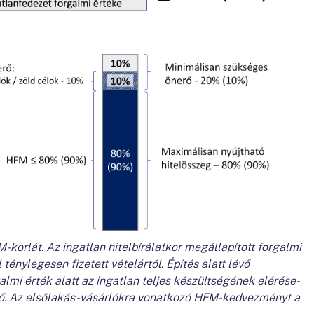
-korlát. Az ingatlan hitelbírálatkor megállapított forgalmi
l ténylegesen fizetett vételártól. Építés alatt lévő
galmi érték alatt az ingatlan teljes készültségének elérése-
dő. Az elsőlakás-vásárlókra vonatkozó HFM-kedvezményt a