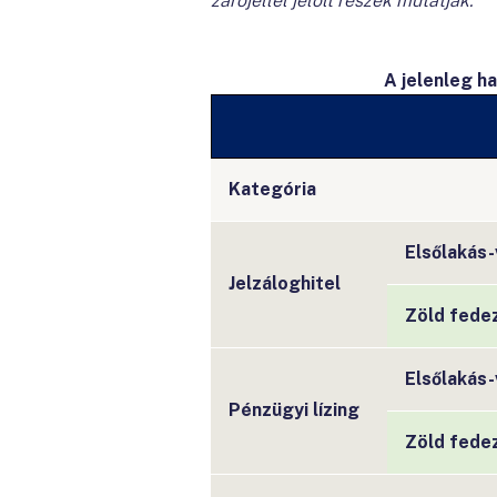
zárójellel jelölt részek mutatják.
A jelenleg h
Kategória
Elsőlakás-
Jelzáloghitel
Zöld fedez
Elsőlakás-
Pénzügyi lízing
Zöld fedez