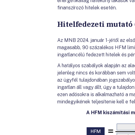
energetikailag hatékony lakások vásá
finanszírozó hitelek esetén.
Hitelfedezeti mutató
Az MNB 2024. január 1-jétől az els
magasabb, 90 százalékos HFM limite
ingatlancélú fedezett hitelek és pé
A hatályos szabályok alapján az al
jelenleg nincs és korábban sem vol
az ügyfél tulajdonában jogszabályon 
ingatlan áll vagy állt, úgy a tulaj
ezen adósokra is alkalmazható a m
mindegyikének teljesítenie kell e fe
A HFM kiszámítási m