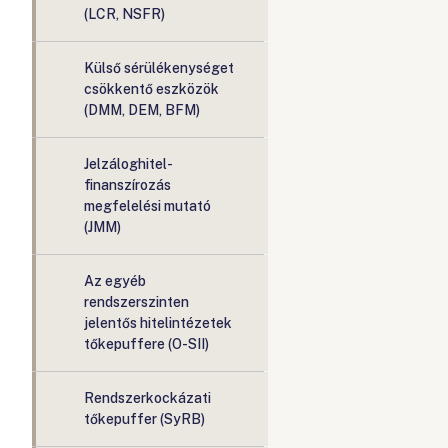
(LCR, NSFR)
Külső sérülékenységet
csökkentő eszközök
(DMM, DEM, BFM)
Jelzáloghitel-
finanszírozás
megfelelési mutató
(JMM)
Az egyéb
rendszerszinten
jelentős hitelintézetek
tőkepuffere (O-SII)
Rendszerkockázati
tőkepuffer (SyRB)