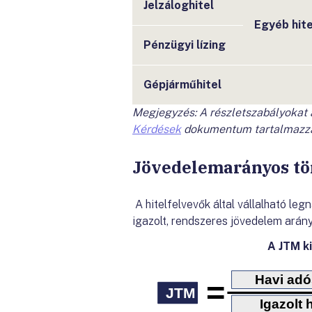
Jelzáloghitel
Egyéb hite
Pénzügyi lízing
Gépjárműhitel
Megjegyzés: A részletszabályokat
Kérdések
dokumentum tartalmazz
Jövedelemarányos tör
A hitelfelvevők által vállalható le
igazolt, rendszeres jövedelem arán
A JTM k