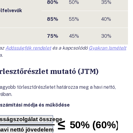
80%
50%
35%
lfelvevők
85%
55%
40%
75%
45%
30%
 az
Adósságfék rendelet
és a kapcsolódó
Gyakran Ismételt
a.
lesztőrészlet mutató (JTM)
gnagyobb törlesztőrészletet határozza meg a havi nettó,
yában.
iszámítási módja és működése