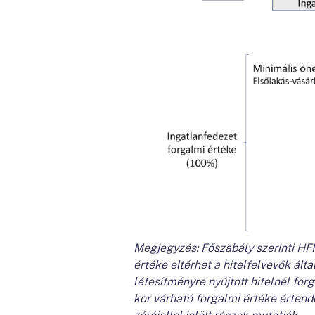
Megjegyzés: Főszabály szerinti HFM
értéke eltérhet a hitelfelvevők álta
létesítményre nyújtott hitelnél for
kor várható forgalmi értéke érten