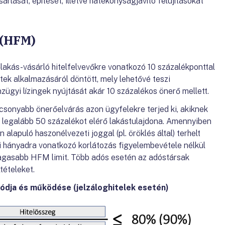
rlását, építését, illetve hatékonyságjavító felújításokat
 (HFM)
őlakás-vásárló hitelfelvevőkre vonatkozó 10 százalékponttal
k alkalmazásáról döntött, mely lehetővé teszi
nzügyi lízingek nyújtását akár 10 százalékos önerő mellett.
acsonyabb önerőelvárás azon ügyfelekre terjed ki, akiknek
t legalább 50 százalékot elérő lakástulajdona. Amennyiben
alapuló haszonélvezeti joggal (pl. öröklés által) terhelt
doni hányadra vonatkozó korlátozás figyelembevétele nélkül
agasabb HFM limit. Több adós esetén az adóstársak
ltételeket.
ódja és működése (jelzáloghitelek esetén)