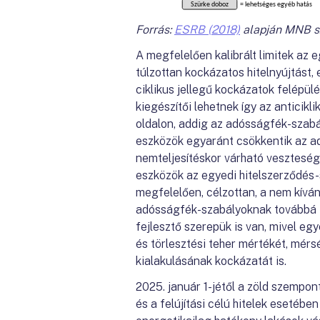
Forrás:
ESRB (2018)
alapján MNB s
A megfelelően kalibrált limitek az e
túlzottan kockázatos hitelnyújtást,
ciklikus jellegű kockázatok felépü
kiegészítői lehetnek így az anticikl
oldalon, addig az adósságfék-szabály
eszközök egyaránt csökkentik az ad
nemteljesítéskor várható veszteség
eszközök az egyedi hitelszerződés
megfelelően, célzottan, a nem kíván
adósságfék-szabályoknak továbbá 
fejlesztő szerepük is van, mivel eg
és törlesztési teher mértékét, mérs
kialakulásának kockázatát is.
2025. január 1-jétől a zöld szempo
és a felújítási célú hitelek eseté