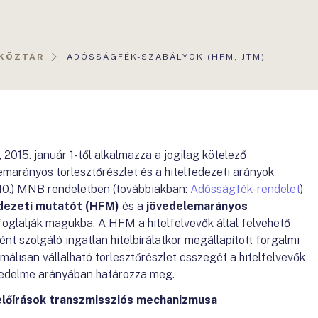
AKTUÁLIS
ZKÖZTÁR
ADÓSSÁGFÉK-SZABÁLYOK (HFM, JTM)
OLDAL:
2015. január 1-től alkalmazza a jogilag kötelező
marányos törlesztőrészlet és a hitelfedezeti arányok
. 10.) MNB rendeletben (továbbiakban:
Adósságfék-rendelet
)
dezeti mutatót (HFM)
és a
jövedelemarányos
foglalják magukba. A HFM a hitelfelvevők által felvehető
nt szolgáló ingatlan hitelbírálatkor megállapított forgalmi
álisan vállalható törlesztőrészlet összegét a hitelfelvevők
övedelme arányában határozza meg.
lőírások transzmissziós mechanizmusa