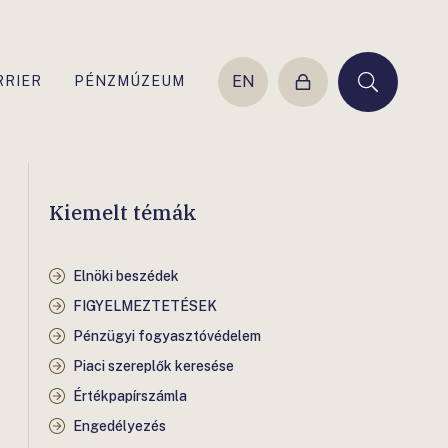
EN
RRIER
PÉNZMÚZEUM
Belépés
Keresés
Kiemelt témák
Elnöki beszédek
FIGYELMEZTETÉSEK
Pénzügyi fogyasztóvédelem
Piaci szereplők keresése
Értékpapírszámla
Engedélyezés