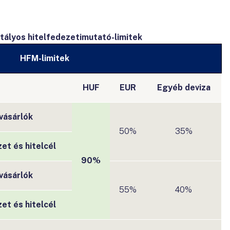
atályos hitelfedezetimutató-limitek
HFM-limitek
HUF
EUR
Egyéb deviza
vásárlók
50%
35%
et és hitelcél
90%
vásárlók
55%
40%
et és hitelcél