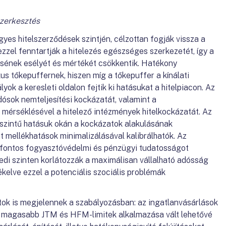
zerkesztés
gyes hitelszerződések szintjén, célzottan fogják vissza a
 ezzel fenntartják a hitelezés egészséges szerkezetét, így a
lésének esélyét és mértékét csökkentik. Hatékony
ikus tőkepuffernek, hiszen míg a tőkepuffer a kínálati
ok a keresleti oldalon fejtik ki hatásukat a hitelpiacon. Az
ósok nemteljesítési kockázatát, valamint a
 mérséklésével a hitelező intézmények hitelkockázatát. Az
-szintű hatásuk okán a kockázatok alakulásának
t mellékhatások minimalizálásával kalibrálhatók. Az
fontos fogyasztóvédelmi és pénzügyi tudatosságot
yedi szinten korlátozzák a maximálisan vállalható adósság
ékelve ezzel a potenciális szociális problémák
ntok is megjelennek a szabályozásban: az ingatlanvásárlások
ben magasabb JTM és HFM-limitek alkalmazása vált lehetővé