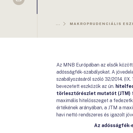
Sellsy
...
MAKROPRUDENCIÁLIS ES
Az MNB Európában az elsők között, 
adósságfék-szabályokat. A jövedele
szabályozásáról szóló 32/2014. (IX
bevezetett eszközök az ún.
hitelfe
törlesztőrészlet mutatót (JTM)
maximális hitelösszeget a fedezetké
értékének arányában, a JTM a maxim
havi nettó rendszeres és igazolt j
Az adósságfék-e