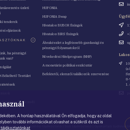
Email
i
mlavezetés üzleti
HUFONIA
cím
i
HUFONIA Swap
Ügyfé
ki tenderek
Cím
Hivatalos BUBOR fixingek
1
ési eljárások
Telefo
Hivatalos BIRS fixingek
+
ASZTÓKNAK
Email
Ábrakészlet a legfrissebb gazdasági és
u
cím
pénzügyi folyamatokról
yünk, ha pénzügyi
Lakos
Növekedési Hitelprogram (NHP)
unk van?
Cím
10
A monetáris politikai eszköztár
zolgálat
(a
Befektetői, elemzői találkozók szervezése
Sz
i Békéltető Testület
8-
eztetések
1.
Email
azások
p
cím
 használ
i Navigátor Tanácsadó
lózat
ekében. A honlap használatával Ön elfogadja, hogy az oldal
lyben további információkat olvashat a sütikről és azt is
nyilatkozat
|
Adatkezelési tájékoztató
|
Süti tájékoztató
|
Gyakorlati tudnival
 tájékoztatónkat