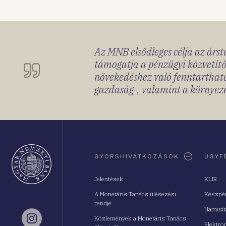
Az MNB elsődleges célja az ársta
támogatja a pénzügyi közvetítő
növekedéshez való fenntartható
gazdaság-, valamint a környeze
Oldaltérkép
GYORSHIVATKOZÁSOK
ÜGYF
Jelentések
KLIR
A Monetáris Tanács ülésezési
Készpé
rendje
Hamisí
Közlemények a Monetáris Tanács
Instagram
Elektro