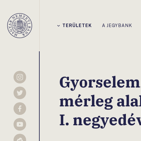
Főmenü
TERÜLETEK
A JEGYBANK
Magyar
Nemzeti
Bank
Gyorselemz
Instagram
mérleg ala
Twitter
Facebook
I. negyedé
YouTube