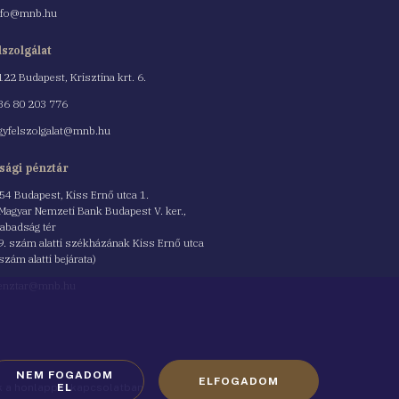
nfo@mnb.hu
lszolgálat
122 Budapest, Krisztina krt. 6.
nszám
36 80 203 776
gyfelszolgalat@mnb.hu
sági pénztár
54 Budapest, Kiss Ernő utca 1.
 Magyar Nemzeti Bank Budapest V. ker.,
abadság tér
9. szám alatti székházának Kiss Ernő utca
 szám alatti bejárata)
enztar@mnb.hu
NEM FOGADOM
ELFOGADOM
ók a honlappal kapcsolatban
EL