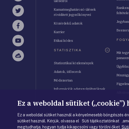
üléseiről
Bankszá
Kamatmeghatározó ülések
feltétele
Twitter
rövidített jegyzőkönyvei
Jegyban
Közérdekű adatok
Facebook
Beszerz
Karrier
FOGY
Etikai kódex
YouTube
STATISZTIKA
Mit teg
panasz
Sellsy
Statisztikai közlemények
Ügyféls
Adatok, idősorok
Pénzügy
Módszertan
Figyelm
Információk adatszolgáltatóknak
Alkalm
Ez a weboldal sütiket („cookie”)
Pénzügy
Irodahá
Ez a weboldal sütiket használ a kényelmesebb böngészés érd
sütiket használ. Kérjük, olvassa el Süti tájékoztatónkat ,ame
© Magyar Nemzeti Bank
|
Impresszum
|
Jogi 
megtudhatja, hogyan tudja kikapcsolni vagy törölni őket.
Süti