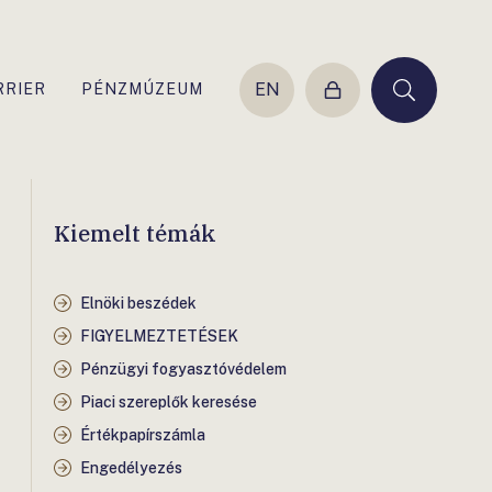
EN
RRIER
PÉNZMÚZEUM
Belépés
Keresés
Kiemelt témák
Elnöki beszédek
FIGYELMEZTETÉSEK
Pénzügyi fogyasztóvédelem
Piaci szereplők keresése
Értékpapírszámla
Engedélyezés