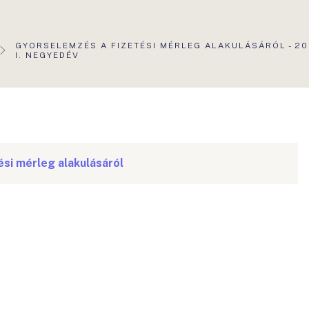
AKTUÁLIS
GYORSELEMZÉS A FIZETÉSI MÉRLEG ALAKULÁSÁRÓL - 20
OLDAL:
I. NEGYEDÉV
si mérleg alakulásáról