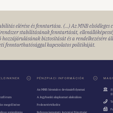
bilitás elérése és fenntartása. (...) Az MNB elsődleges 
rendszer stabilitásának fenntartását, ellenállóképessé
 hozzájárulásának biztosítását és a rendelkezésére á
ti fenntarthatósággal kapcsolatos politikáját.
ELEINKNEK
PÉNZPIACI INFORMÁCIÓK
MAGY
Cím
Az MNB hivatalos devizaárfolyamai
S
S
nzfórum
A Jegybanki alapkamat alakulása
Telefo
T
tás megelőzése
Fedezetértékelés
Fax
F
nikus számlázás
Referenciamutató Jegyzési Bizottság