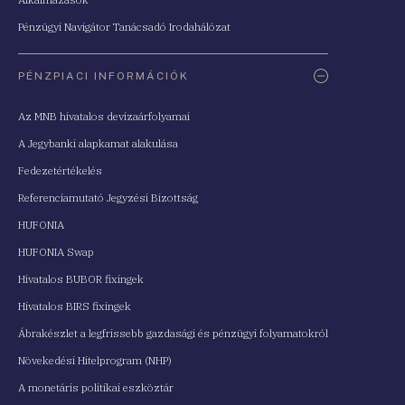
Pénzügyi Navigátor Tanácsadó Irodahálózat
PÉNZPIACI INFORMÁCIÓK
Az MNB hivatalos devizaárfolyamai
A Jegybanki alapkamat alakulása
Fedezetértékelés
Referenciamutató Jegyzési Bizottság
HUFONIA
HUFONIA Swap
Hivatalos BUBOR fixingek
Hivatalos BIRS fixingek
Ábrakészlet a legfrissebb gazdasági és pénzügyi folyamatokról
Növekedési Hitelprogram (NHP)
A monetáris politikai eszköztár