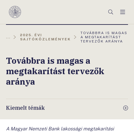
Főmenü
Keresés
Men
Magyar
Nemzeti
Bank
AKTUÁLIS
TOVÁBBRA IS MAGAS
2025. ÉVI
OLDAL:
...
A MEGTAKARÍTÁST
SAJTÓKÖZLEMÉNYEK
TERVEZŐK ARÁNYA
Továbbra is magas a
megtakarítást tervezők
aránya
Kiemelt témák
A Magyar Nemzeti Bank lakossági megtakarítási