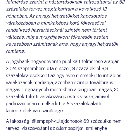
felmérése szerint a háztartásoknak változatlanul az 52
százaléka tervez megtakarítani a következő 12
hónapban. Az anyagi helyzetükkel kapcsolatos
várakozásban a munkaképes korú főkeresővel
rendelkező háztartásoknál szintén nem történt
változás, míg a nyugdíjaskorú főkeresők esetén
kevesebben számítanak arra, hogy anyagi helyzetük
romlana.
A jegybank negyedévente publikált felmérése alapján
2024 szeptembere óta először, 9 százalékról 8,3
százalékra csökkent az egy évre előretekintő inflációs
várakozások mediánja, azonban szintje továbbra is
magas. Legnagyobb mértékben a kiugróan magas, 20
százalék fölötti várakozások estek vissza, amivel
párhuzamosan emelkedett a 8 százalék alatti
kimenetelek valószínűsége.
A lakossági állampapír-tulajdonosok 69 százaléka nem
tervezi visszaváltani az állampapírját, ami enyhe