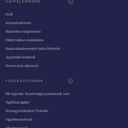
ÜGYFELEINKNEK
KLIR
Készpénzfórum
Hamisítás megelőzése
Elektronikus számlázás
Bankszámlavezetés üzleti feltételei
Jegybanki tenderek
Beszerzési eljárások
FOGYASZTÓKNAK
Mit tegyünk, ha pénzügyi panaszunk van?
Ügyfélszolgálat
Pénzügyi Békéltető Testület
Figyelmeztetések
Alkalmazások