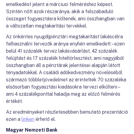
emelkedést jelent a márciusi felméréshez képest.
Szintén nőtt azok részaránya, akik a felszabaduló
összeget fogyasztásra költenék, ami összhangban van
a változatlan megtakarítási tervekkel.
Az önkéntes nyugdíjpénztári megtakarítást lakáscélra
felhasználni tervezők aránya enyhén emelkedett – ezen
belül 41 százalék tervez lakásvásárlást, 42 százalék
felújítást és 17 százalék hiteltörlesztést, ami nagyjából
összhangban áll a pénztárak jelentései alapján látott
tényadatokkal. A családi adókedvezmény növeléséből
származó többletjövedelmet az érintettek 70 százaléka
elsősorban fogyasztási kiadásokra tervezi elkölteni –
ami 4 százalékponttal haladja meg az előző felmérés
értékét.
Az eredményeket részletesebben bemutató prezentáció
ezen a
linken
érhető el.
Magyar Nemzeti Bank