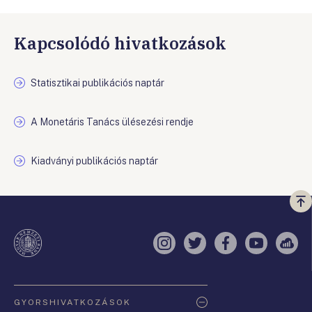
Kapcsolódó hivatkozások
Statisztikai publikációs naptár
A Monetáris Tanács ülésezési rendje
Kiadványi publikációs naptár
Vi
a
te
Instagram
Twitter
Facebook
YouTube
Sell
Oldaltérkép
GYORSHIVATKOZÁSOK