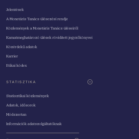
Jelentések
A Monetáris Tanács ülésezési rendje
Közlemények a Monetáris Tanács üléseiről
Kamatmeghatározó ülések rövidített jegyzőkönyvei
Közérdekű adatok
Karrier
Etikai kódex
STATISZTIKA
Statisztikai közlemények
Adatok, idősorok
Módszertan
Információk adatszolgáltatóknak