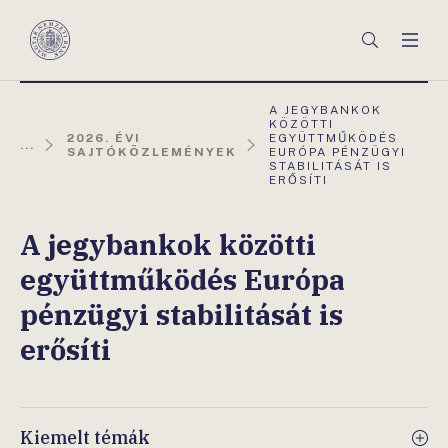
Főmenü
Keresés
Men
Magyar
Nemzeti
Bank
AKTUÁLIS
A JEGYBANKOK
OLDAL:
KÖZÖTTI
2026. ÉVI
EGYÜTTMŰKÖDÉS
...
SAJTÓKÖZLEMÉNYEK
EURÓPA PÉNZÜGYI
STABILITÁSÁT IS
ERŐSÍTI
A jegybankok közötti
együttműködés Európa
pénzügyi stabilitását is
erősíti
Kiemelt témák