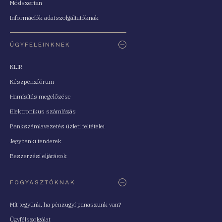
Módszertan
Információk adatszolgáltatóknak
ÜGYFELEINKNEK
KLIR
Készpénzfórum
Hamisítás megelőzése
Elektronikus számlázás
Bankszámlavezetés üzleti feltételei
Jegybanki tenderek
Beszerzési eljárások
FOGYASZTÓKNAK
Mit tegyünk, ha pénzügyi panaszunk van?
Ügyfélszolgálat