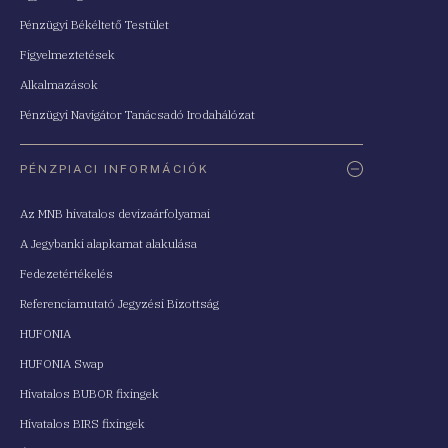
Pénzügyi Békéltető Testület
Figyelmeztetések
Alkalmazások
Pénzügyi Navigátor Tanácsadó Irodahálózat
PÉNZPIACI INFORMÁCIÓK
Az MNB hivatalos devizaárfolyamai
A Jegybanki alapkamat alakulása
Fedezetértékelés
Referenciamutató Jegyzési Bizottság
HUFONIA
HUFONIA Swap
Hivatalos BUBOR fixingek
Hivatalos BIRS fixingek