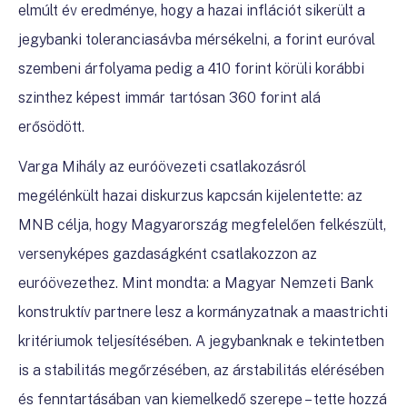
elmúlt év eredménye, hogy a hazai inflációt sikerült a
jegybanki toleranciasávba mérsékelni, a forint euróval
szembeni árfolyama pedig a 410 forint körüli korábbi
szinthez képest immár tartósan 360 forint alá
erősödött.
Varga Mihály az euróövezeti csatlakozásról
megélénkült hazai diskurzus kapcsán kijelentette: az
MNB célja, hogy Magyarország megfelelően felkészült,
versenyképes gazdaságként csatlakozzon az
euróövezethez. Mint mondta: a Magyar Nemzeti Bank
konstruktív partnere lesz a kormányzatnak a maastrichti
kritériumok teljesítésében. A jegybanknak e tekintetben
is a stabilitás megőrzésében, az árstabilitás elérésében
és fenntartásában van kiemelkedő szerepe – tette hozzá