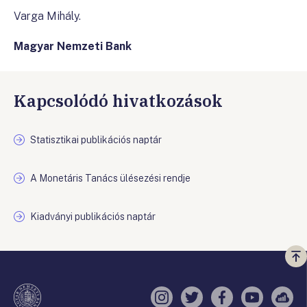
Varga Mihály.
Magyar Nemzeti Bank
Kapcsolódó hivatkozások
Statisztikai publikációs naptár
A Monetáris Tanács ülésezési rendje
Kiadványi publikációs naptár
Vi
a
te
Instagram
Twitter
Facebook
YouTube
Sell