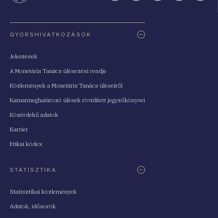
Oldaltérkép
GYORSHIVATKOZÁSOK
Jelentések
A Monetáris Tanács ülésezési rendje
Közlemények a Monetáris Tanács üléseiről
Kamatmeghatározó ülések rövidített jegyzőkönyvei
Közérdekű adatok
Karrier
Etikai kódex
STATISZTIKA
Statisztikai közlemények
Adatok, idősorok