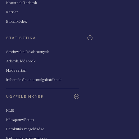
Közérdekű adatok
Karrier
Etikai kódex
STATISZTIKA
Statisztikai közlemények
Adatok, idősorok
Módszertan
Információk adatszolgáltatóknak
ÜGYFELEINKNEK
KLIR
Készpénzfórum
Hamisítás megelőzése
Elektronikus számlázás