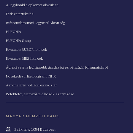
A Jegybanki alapkamat alakulása
Fedezetértékelés
Referenciamutató Jegyzési Bizottság
HUFONIA
HUFONIA Swap
Hivatalos BUBOR fixingek
Hivatalos BIRS fixingek
Ábrakészlet a legfrissebb gazdasági és pénzügyi folyamatokról
Növekedési Hitelprogram (NHP)
A monetáris politikai eszköztár
Befektetői, elemzői találkozók szervezése
MAGYAR NEMZETI BANK
Cím
Székhely: 1054 Budapest,