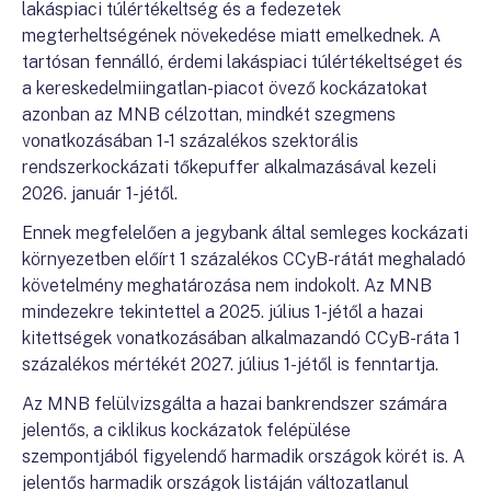
lakáspiaci túlértékeltség és a fedezetek
megterheltségének növekedése miatt emelkednek. A
tartósan fennálló, érdemi lakáspiaci túlértékeltséget és
a kereskedelmiingatlan-piacot övező kockázatokat
azonban az MNB célzottan, mindkét szegmens
vonatkozásában 1-1 százalékos szektorális
rendszerkockázati tőkepuffer alkalmazásával kezeli
2026. január 1-jétől.
Ennek megfelelően a jegybank által semleges kockázati
környezetben előírt 1 százalékos CCyB-rátát meghaladó
követelmény meghatározása nem indokolt. Az MNB
mindezekre tekintettel a 2025. július 1-jétől a hazai
kitettségek vonatkozásában alkalmazandó CCyB-ráta 1
százalékos mértékét 2027. július 1-jétől is fenntartja.
Az MNB felülvizsgálta a hazai bankrendszer számára
jelentős, a ciklikus kockázatok felépülése
szempontjából figyelendő harmadik országok körét is. A
jelentős harmadik országok listáján változatlanul