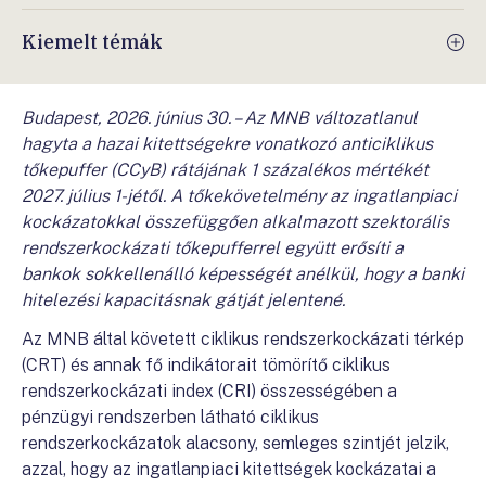
Kiemelt témák
Budapest, 2026. június 30. – Az MNB változatlanul
hagyta a hazai kitettségekre vonatkozó anticiklikus
tőkepuffer (CCyB) rátájának 1 százalékos mértékét
2027. július 1-jétől. A tőkekövetelmény az ingatlanpiaci
kockázatokkal összefüggően alkalmazott szektorális
rendszerkockázati tőkepufferrel együtt erősíti a
bankok sokkellenálló képességét anélkül, hogy a banki
hitelezési kapacitásnak gátját jelentené.
Az MNB által követett ciklikus rendszerkockázati térkép
(CRT) és annak fő indikátorait tömörítő ciklikus
rendszerkockázati index (CRI) összességében a
pénzügyi rendszerben látható ciklikus
rendszerkockázatok alacsony, semleges szintjét jelzik,
azzal, hogy az ingatlanpiaci kitettségek kockázatai a