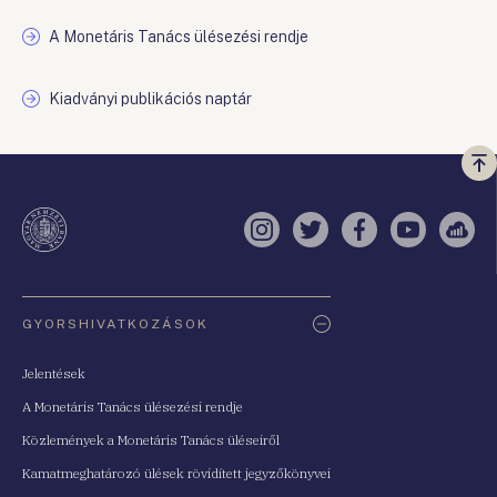
A Monetáris Tanács ülésezési rendje
Kiadványi publikációs naptár
Vi
a
te
Instagram
Twitter
Facebook
YouTube
Sell
Oldaltérkép
GYORSHIVATKOZÁSOK
Jelentések
A Monetáris Tanács ülésezési rendje
Közlemények a Monetáris Tanács üléseiről
Kamatmeghatározó ülések rövidített jegyzőkönyvei