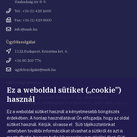
Szabadság tér 8-9.
Telefonszám
Tel.: +36 (1) 428 2600
Fax
Fax: +36 (1) 429 8000
Email
info@mnb.hu
cím
Ügyfélszolgálat
Cím
1122 Budapest, Krisztina krt. 6.
Telefonszám
+36 80 203 776
Email
ugyfelszolgalat@mnb.hu
cím
Lakossági pénztár
Ez a weboldal sütiket („cookie”)
Cím
1054 Budapest, Kiss Ernő utca 1.
használ
(a Magyar Nemzeti Bank Budapest V. ker., Szabadság tér
8-9. szám alatti székházának Kiss Ernő utca 1. szám alatti bejárata)
Ez a weboldal sütiket használ a kényelmesebb böngészés
Email
penztar@mnb.hu
cím
érdekében. A honlap használatával Ön elfogadja, hogy az oldal
sütiket használ. Kérjük, olvassa el Süti tájékoztatónkat
,amelyben további információkat olvashat a sütikről és azt is