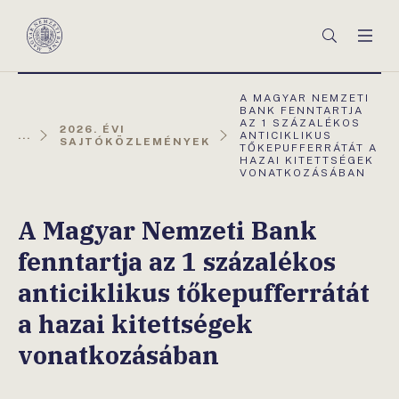
Főmenü
Keresés
Men
Magyar
Nemzeti
Bank
AKTUÁLIS
A MAGYAR NEMZETI
OLDAL:
BANK FENNTARTJA
AZ 1 SZÁZALÉKOS
2026. ÉVI
...
ANTICIKLIKUS
SAJTÓKÖZLEMÉNYEK
TŐKEPUFFERRÁTÁT A
HAZAI KITETTSÉGEK
VONATKOZÁSÁBAN
A Magyar Nemzeti Bank
fenntartja az 1 százalékos
anticiklikus tőkepufferrátát
a hazai kitettségek
vonatkozásában