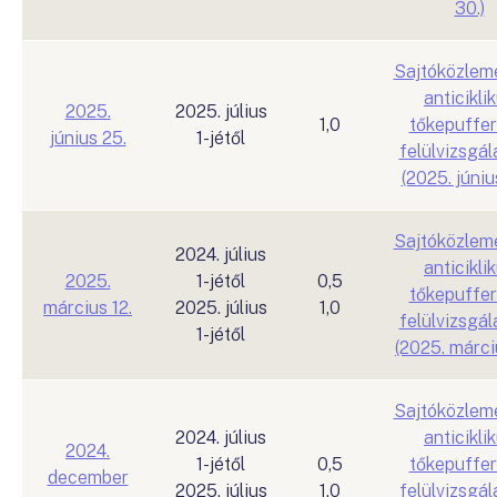
30.)
Sajtóközlem
anticikli
2025.
2025. július
1,0
tőkepuffer
június 25.
1-jétől
felülvizsgál
(2025. júniu
Sajtóközlem
2024. július
anticikli
2025.
1-jétől
0,5
tőkepuffer
március 12.
2025. július
1,0
felülvizsgál
1-jétől
(2025. márciu
Sajtóközlem
2024. július
anticikli
2024.
1-jétől
0,5
tőkepuffer
december
2025. július
1,0
felülvizsgál