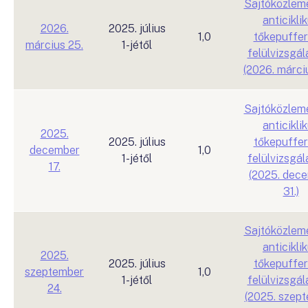
Sajtóközlem
anticikli
2026.
2025. július
1,0
tőkepuffer
március 25.
1-jétől
felülvizsgál
(2026. márci
Sajtóközlem
anticikli
2025.
2025. július
tőkepuffer
december
1,0
1-jétől
felülvizsgál
17.
(2025. dec
31.)
Sajtóközlem
anticikli
2025.
2025. július
tőkepuffer
szeptember
1,0
1-jétől
felülvizsgál
24.
(2025. szep