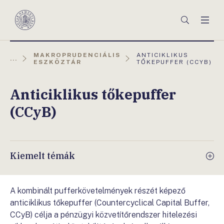
Főmenü
Keresés
Men
Magyar
Nemzeti
Bank
AKTUÁLIS
MAKROPRUDENCIÁLIS
ANTICIKLIKUS
...
OLDAL:
ESZKÖZTÁR
TŐKEPUFFER (CCYB)
Anticiklikus tőkepuffer
(CCyB)
Kiemelt témák
A kombinált pufferkövetelmények részét képező
anticiklikus tőkepuffer (Countercyclical Capital Buffer,
CCyB) célja a pénzügyi közvetítőrendszer hitelezési