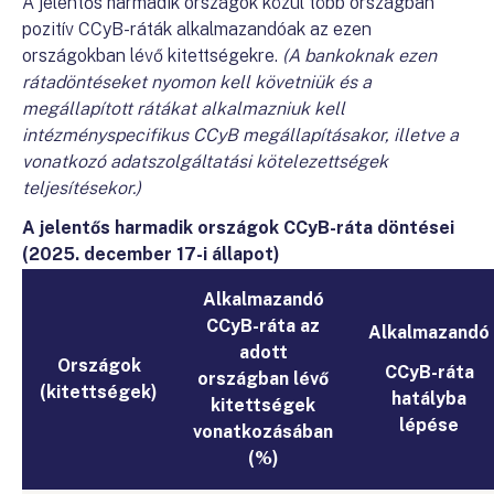
A jelentős harmadik országok közül több országban
pozitív CCyB-ráták alkalmazandóak az ezen
országokban lévő kitettségekre.
(A bankoknak ezen
rátadöntéseket nyomon kell követniük és a
megállapított rátákat alkalmazniuk kell
intézményspecifikus CCyB megállapításakor, illetve a
vonatkozó adatszolgáltatási kötelezettségek
teljesítésekor.)
A jelentős harmadik országok CCyB-ráta döntései
(2025. december 17-i állapot)
Alkalmazandó
CCyB-ráta az
Alkalmazandó
adott
Országok
CCyB-ráta
országban lévő
(kitettségek)
hatályba
kitettségek
lépése
vonatkozásában
(%)