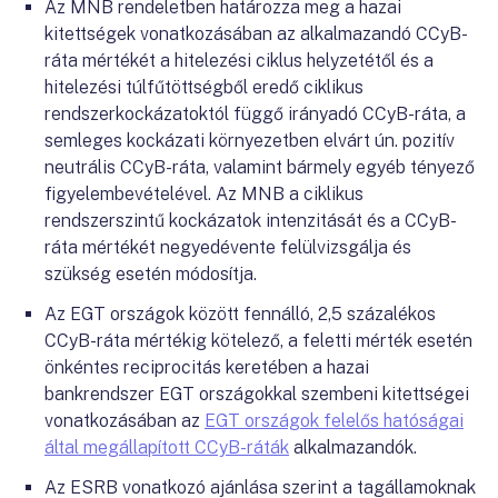
Az MNB rendeletben határozza meg a hazai
kitettségek vonatkozásában az alkalmazandó CCyB-
ráta mértékét a hitelezési ciklus helyzetétől és a
hitelezési túlfűtöttségből eredő ciklikus
rendszerkockázatoktól függő irányadó CCyB-ráta, a
semleges kockázati környezetben elvárt ún. pozitív
neutrális CCyB-ráta, valamint bármely egyéb tényező
figyelembevételével. Az MNB a ciklikus
rendszerszintű kockázatok intenzitását és a CCyB-
ráta mértékét negyedévente felülvizsgálja és
szükség esetén módosítja.
Az EGT országok között fennálló, 2,5 százalékos
CCyB-ráta mértékig kötelező, a feletti mérték esetén
önkéntes reciprocitás keretében a hazai
bankrendszer EGT országokkal szembeni kitettségei
vonatkozásában az
EGT országok felelős hatóságai
által megállapított CCyB-ráták
alkalmazandók.
Az ESRB vonatkozó ajánlása szerint a tagállamoknak