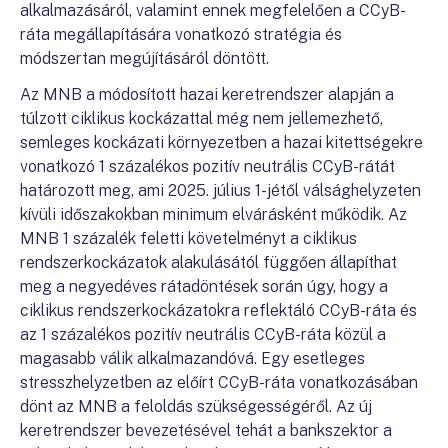
alkalmazásáról, valamint ennek megfelelően a CCyB-
ráta megállapítására vonatkozó stratégia és
módszertan megújításáról döntött.
Az MNB a módosított hazai keretrendszer alapján a
túlzott ciklikus kockázattal még nem jellemezhető,
semleges kockázati környezetben a hazai kitettségekre
vonatkozó 1 százalékos pozitív neutrális CCyB-rátát
határozott meg, ami 2025. július 1-jétől válsághelyzeten
kívüli időszakokban minimum elvárásként működik. Az
MNB 1 százalék feletti követelményt a ciklikus
rendszerkockázatok alakulásától függően állapíthat
meg a negyedéves rátadöntések során úgy, hogy a
ciklikus rendszerkockázatokra reflektáló CCyB-ráta és
az 1 százalékos pozitív neutrális CCyB-ráta közül a
magasabb válik alkalmazandóvá. Egy esetleges
stresszhelyzetben az előírt CCyB-ráta vonatkozásában
dönt az MNB a feloldás szükségességéről. Az új
keretrendszer bevezetésével tehát a bankszektor a