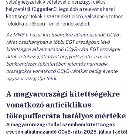
válsághelyzetek kivételével a pénzügyi ciklus
helyzetétől függetlenül legalább a releváns hazai
kitettségértékek 1 százalékát elérő, válsághelyzetben
feloldható tőkepufferrel rendelkezhet.
Az MNB a hazai kitettségekre alkalmazandó CCyB-
rátát összhangban a többi EGT országban lévő
kitettségre alkalmazandó CCyB-ráta EGT országok
általi felülvizsgálatával negyedévente, a hazai
bankrendszer tekintetében jelentős harmadik
országokra vonatkozó CCyB-rátákat pedig évente
egyszer vizsgálja felül.
A magyarországi kitettségekre
vonatkozó anticiklikus
tőkepufferráta hatályos mértéke
A magyarországi féllel szembeni kitettségek
esetén alkalmazandó CCyB-ráta 2025. július 1-jétől