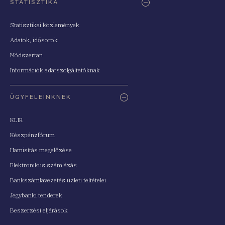
STATISZTIKA
Statisztikai közlemények
Adatok, idősorok
Módszertan
Információk adatszolgáltatóknak
ÜGYFELEINKNEK
KLIR
Készpénzfórum
Hamisítás megelőzése
Elektronikus számlázás
Bankszámlavezetés üzleti feltételei
Jegybanki tenderek
Beszerzési eljárások