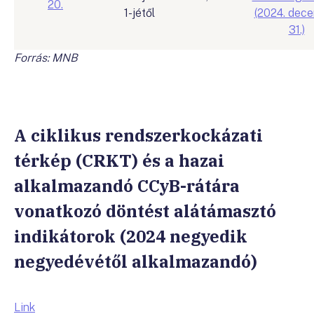
20.
1-jétől
(2024. dec
31.)
Forrás: MNB
A ciklikus rendszerkockázati
térkép (CRKT) és a hazai
alkalmazandó CCyB-rátára
vonatkozó döntést alátámasztó
indikátorok (2024 negyedik
negyedévétől alkalmazandó)
Link