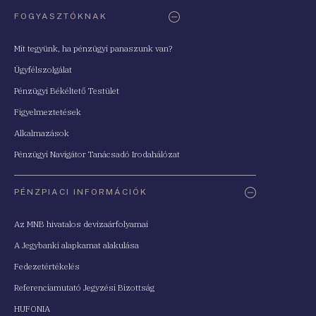
FOGYASZTÓKNAK
Mit tegyünk, ha pénzügyi panaszunk van?
Ügyfélszolgálat
Pénzügyi Békéltető Testület
Figyelmeztetések
Alkalmazások
Pénzügyi Navigátor Tanácsadó Irodahálózat
PÉNZPIACI INFORMÁCIÓK
Az MNB hivatalos devizaárfolyamai
A Jegybanki alapkamat alakulása
Fedezetértékelés
Referenciamutató Jegyzési Bizottság
HUFONIA