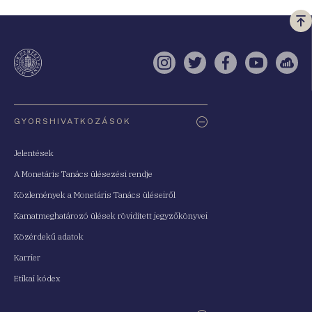
Vi
a
te
Instagram
Twitter
Facebook
YouTube
Sell
Oldaltérkép
GYORSHIVATKOZÁSOK
Jelentések
A Monetáris Tanács ülésezési rendje
Közlemények a Monetáris Tanács üléseiről
Kamatmeghatározó ülések rövidített jegyzőkönyvei
Közérdekű adatok
Karrier
Etikai kódex