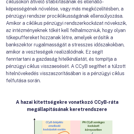
ciklusokon átívelő stabilitásának és ellenálló-
képességének növelése, vagy más megközelítésben, a
pénzügyi rendszer prociklikusságának ellensúlyozása.
Amikor a ciklikus pénzügyi rendszerkockázat növekszik,
az intézményeknek tőkét kell felhalmozniuk, hogy olyan
tőkepuffereket hozzanak létre, amelyek erősítik a
bankszektor rugalmasságát a stresszes időszakokban,
amikor a veszteségek realizálódnak. Ez segít
fenntartani a gazdaság hitelkínálatát, és tompítja a
pénzügyi ciklus visszaesését. A CCyB segíthet a túlzott
hitelnövekedés visszaszorításában is a pénzügyi ciklus
felfutása során.
A hazai kitettségekre vonatkozó CCyB-ráta
megállapításának keretrendszere