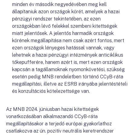
minden év második negyedévében meg kell
állapítaniuk azon országok körét, amelyek a hazai
pénzügyi rendszer tekintetében, az ezen
országokban lévő felekkel szembeni kitettségek
miatt jelentősek. A jelentős harmadik országok
körének megállapítása nem csak azért fontos, mert
ezen országok lényeges hatással vannak, vagy
lehetnek a hazai pénzügyi intézmények anticiklikus
tőkepufferére, hanem azért is, mert ezen országok
kapcsán a tagállamoknak nyomonkövetési, szükség
esetén pedig MNB rendeletben történő CCyB-ráta
megállapítási, illetve az ESRB irányába jelentéstételi
és konzultációs kötelezettsége van.
Az MNB 2024. júniusban hazai kitettségek
vonatkozásában alkalmazandó CCyB-ráta
megállapításakor a terjedő európai gyakorlathoz
csatlakozva az ún. pozitív neutrális keretrendszer