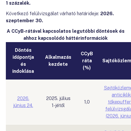
1 százalék.
Következő felülvizsgálat várható határideje:
2026.
szeptember 30.
A CCyB-rátával kapcsolatos legutóbbi döntések és
ahhoz kapcsolódó háttérinformációk
Döntés
CCyB
időpontja
Alkalmazás
ráta
Sajtóközle
és
kezdete
(%)
indoklása
Sajtóközlem
anticikli
2026.
2025. július
1,0
tőkepuffer
június 24.
1-jétől
felülvizsgál
(2026. júniu