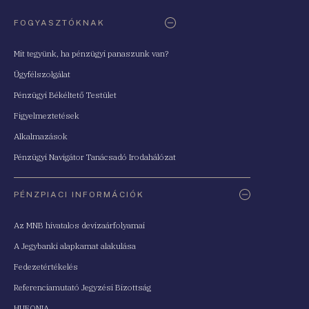
FOGYASZTÓKNAK
Mit tegyünk, ha pénzügyi panaszunk van?
Ügyfélszolgálat
Pénzügyi Békéltető Testület
Figyelmeztetések
Alkalmazások
Pénzügyi Navigátor Tanácsadó Irodahálózat
PÉNZPIACI INFORMÁCIÓK
Az MNB hivatalos devizaárfolyamai
A Jegybanki alapkamat alakulása
Fedezetértékelés
Referenciamutató Jegyzési Bizottság
HUFONIA