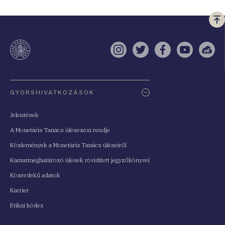
Vi
a
te
Instagram
Twitter
Facebook
YouTube
Sell
Oldaltérkép
GYORSHIVATKOZÁSOK
Jelentések
A Monetáris Tanács ülésezési rendje
Közlemények a Monetáris Tanács üléseiről
Kamatmeghatározó ülések rövidített jegyzőkönyvei
Közérdekű adatok
Karrier
Etikai kódex