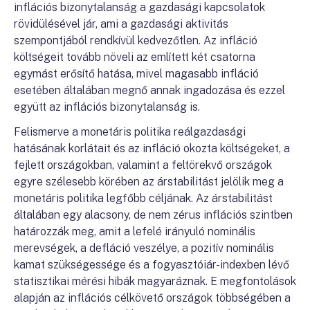
inflációs bizonytalanság a gazdasági kapcsolatok
rövidülésével jár, ami a gazdasági aktivitás
szempontjából rendkívül kedvezőtlen. Az infláció
költségeit tovább növeli az említett két csatorna
egymást erősítő hatása, mivel magasabb infláció
esetében általában megnő annak ingadozása és ezzel
együtt az inflációs bizonytalanság is.
Felismerve a monetáris politika reálgazdasági
hatásának korlátait és az infláció okozta költségeket, a
fejlett országokban, valamint a feltörekvő országok
egyre szélesebb körében az árstabilitást jelölik meg a
monetáris politika legfőbb céljának. Az árstabilitást
általában egy alacsony, de nem zérus inflációs szintben
határozzák meg, amit a lefelé irányuló nominális
merevségek, a defláció veszélye, a pozitív nominális
kamat szükségessége és a fogyasztóiár-indexben lévő
statisztikai mérési hibák magyaráznak. E megfontolások
alapján az inflációs célkövető országok többségében a