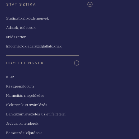
STATISZTIKA
Statisztikai közlemények
Adatok, idősorok
Módszertan
Információk adatszolgáltatóknak
ÜGYFELEINKNEK
KLIR
Készpénzfórum
Hamisítás megelőzése
Elektronikus számlázás
Bankszámlavezetés üzleti feltételei
Jegybanki tenderek
Beszerzési eljárások