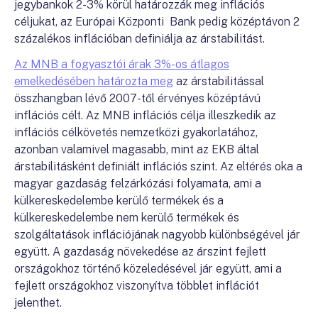
jegybankok 2-3% körül határozzák meg inflációs
céljukat, az Európai Központi Bank pedig középtávon 2
százalékos inflációban definiálja az árstabilitást.
Az MNB a fogyasztói árak 3%-os átlagos
emelkedésében határozta meg
az árstabilitással
összhangban lévő 2007-től érvényes középtávú
inflációs célt. Az MNB inflációs célja illeszkedik az
inflációs célkövetés nemzetközi gyakorlatához,
azonban valamivel magasabb, mint az EKB által
árstabilitásként definiált inflációs szint. Az eltérés oka a
magyar gazdaság felzárkózási folyamata, ami a
külkereskedelembe kerülő termékek és a
külkereskedelembe nem kerülő termékek és
szolgáltatások inflációjának nagyobb különbségével jár
együtt. A gazdaság növekedése az árszint fejlett
országokhoz történő közeledésével jár együtt, ami a
fejlett országokhoz viszonyítva többlet inflációt
jelenthet.