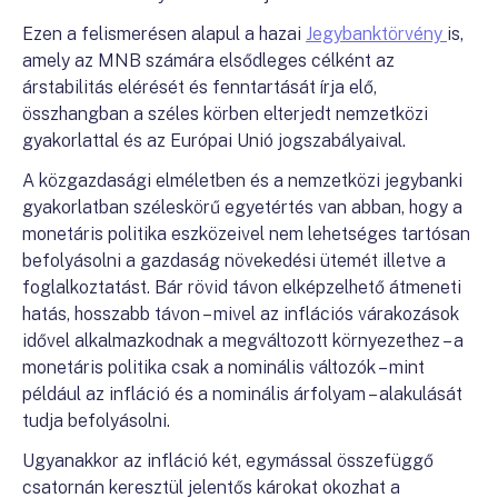
Ezen a felismerésen alapul a hazai
Jegybanktörvény
is,
amely az MNB számára elsődleges célként az
árstabilitás elérését és fenntartását írja elő,
összhangban a széles körben elterjedt nemzetközi
gyakorlattal és az Európai Unió jogszabályaival.
A közgazdasági elméletben és a nemzetközi jegybanki
gyakorlatban széleskörű egyetértés van abban, hogy a
monetáris politika eszközeivel nem lehetséges tartósan
befolyásolni a gazdaság növekedési ütemét illetve a
foglalkoztatást. Bár rövid távon elképzelhető átmeneti
hatás, hosszabb távon – mivel az inflációs várakozások
idővel alkalmazkodnak a megváltozott környezethez – a
monetáris politika csak a nominális változók – mint
például az infláció és a nominális árfolyam – alakulását
tudja befolyásolni.
Ugyanakkor az infláció két, egymással összefüggő
csatornán keresztül jelentős károkat okozhat a