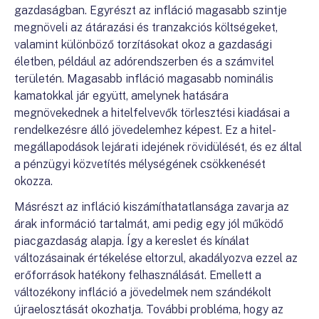
gazdaságban. Egyrészt az infláció magasabb szintje
megnöveli az átárazási és tranzakciós költségeket,
valamint különböző torzításokat okoz a gazdasági
életben, például az adórendszerben és a számvitel
területén. Magasabb infláció magasabb nominális
kamatokkal jár együtt, amelynek hatására
megnövekednek a hitelfelvevők törlesztési kiadásai a
rendelkezésre álló jövedelemhez képest. Ez a hitel-
megállapodások lejárati idejének rövidülését, és ez által
a pénzügyi közvetítés mélységének csökkenését
okozza.
Másrészt az infláció kiszámíthatatlansága zavarja az
árak információ tartalmát, ami pedig egy jól működő
piacgazdaság alapja. Így a kereslet és kínálat
változásainak értékelése eltorzul, akadályozva ezzel az
erőforrások hatékony felhasználását. Emellett a
változékony infláció a jövedelmek nem szándékolt
újraelosztását okozhatja. További probléma, hogy az