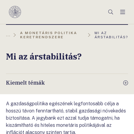
Főmenü
Keresés
Men
Magyar
Nemzeti
Bank
AKTUÁLIS
A MONETÁRIS POLITIKA
MI AZ
...
OLDAL:
KERETRENDSZERE
ÁRSTABILITÁS?
Mi az árstabilitás?
Kiemelt témák
A gazdaságpolitika egészének legfontosabb célja a
hosszú távon fenntartható, stabil gazdasági növekedés
biztosítása. A jegybank ezt azzal tudja támogatni, ha
kiszámítható és hiteles monetáris politikájával az
inflációt alacsony szinten tartja.