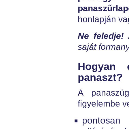
panaszűrlap
honlapján vag
Ne feledje!
saját forman
Hogyan 
panaszt?
A panaszüg
figyelembe v
pontos