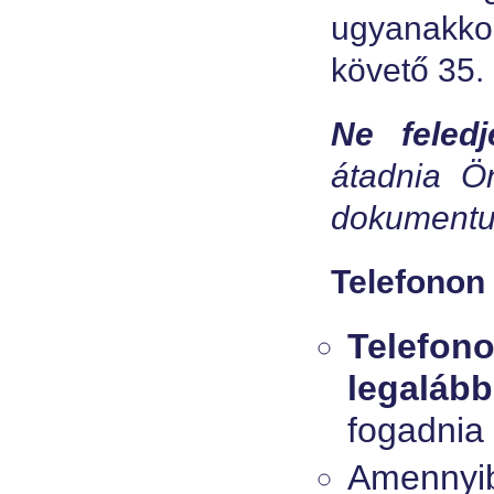
ugyanakkor
követő 35
Ne feled
átadnia Ö
dokumentu
Telefonon
Telefon
legaláb
fogadnia 
Amenn