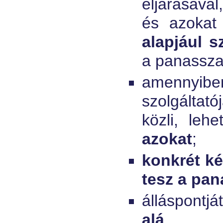
eljárásával
és azokat
alapjául s
a panasszal
amennyib
szolgáltató
közli, leh
azokat
;
konkrét k
tesz a pan
álláspontjá
alá
.