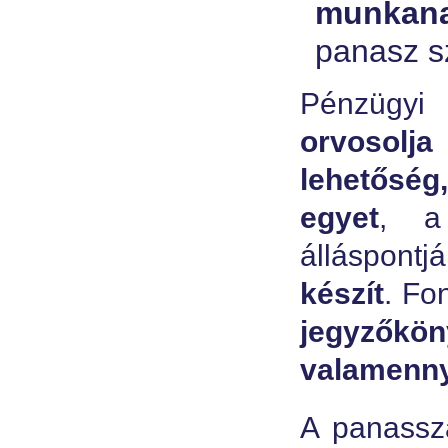
munkana
panasz s
Pénzügy
orvosolja
lehetőség
egyet
, a
álláspontj
készít
. Fo
jegyzőkö
valamennyi
A panassza