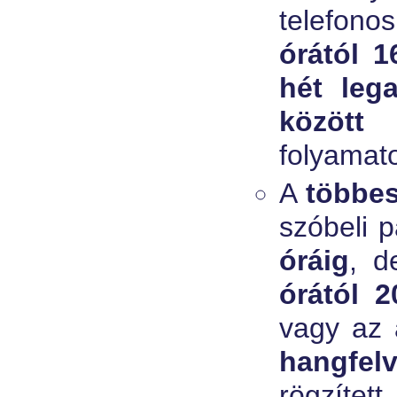
telefon
órától 1
hét leg
között 
folyamato
A
többes
szóbeli 
óráig
, 
órától 2
vagy az 
hangfelv
rögzítet