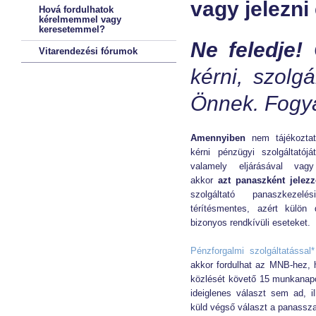
vagy jelezni 
Hová fordulhatok
kérelmemmel vagy
keresetemmel?
Ne feledje!
Vitarendezési fórumok
kérni, szolg
Önnek. Fogya
Amennyiben
nem tájékoztatá
kérni pénzügyi szolgáltatój
valamely eljárásával vagy 
akkor
azt panaszként jelezz
szolgáltató panaszkezel
térítésmentes, azért külön
bizonyos rendkívüli eseteket.
Pénzforgalmi szolgáltatással*
akkor fordulhat az MNB-hez, h
közlését követő 15 munkanapo
ideiglenes választ sem ad, 
küld végső választ a panassza