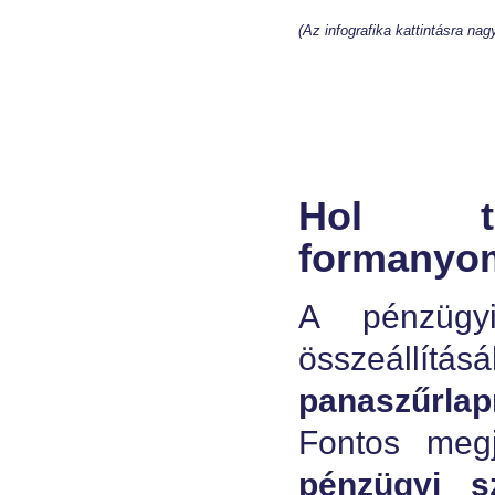
(Az infografika kattintásra na
Hol ta
formanyo
A pénzügyi
összeállítás
panaszűrlap
Fontos meg
pénzügyi s