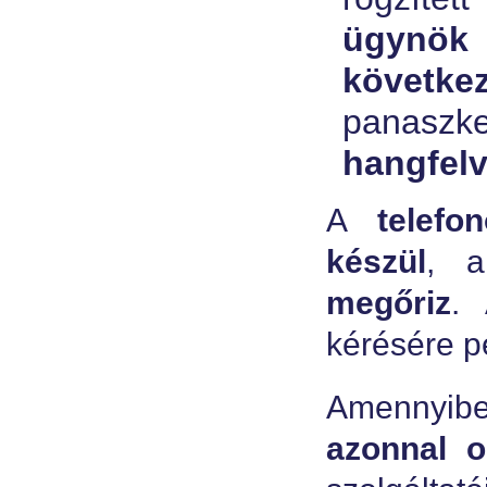
ügynök 
követke
panaszkez
hangfelv
A
telefon
készül
, a
megőriz
.
kérésére p
Amennyibe
azonnal o