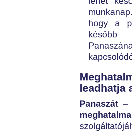
lehet kés
munkanap.
hogy a pa
később i
Panaszána
kapcsolódó
Meghata
leadhatja 
Panaszát
– a
meghatalma
szolgáltatójá