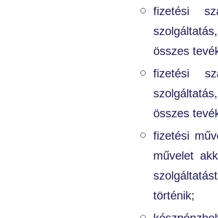
fizetési s
szolgáltatá
összes tevé
fizetési s
szolgáltatá
összes tevé
fizetési műv
művelet akk
szolgáltatás
történik;
készpénzhel