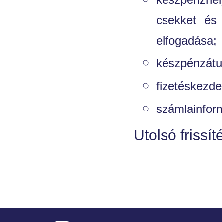
csekket és 
elfogadása;
készpénzátu
fizetéskezd
számlainform
Utolsó frissít