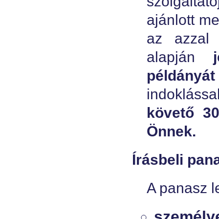
szolgáltat
ajánlott m
az azzal 
alapján
példányát
indoklássa
követő 30
Önnek.
Írásbeli pan
A panasz l
személy