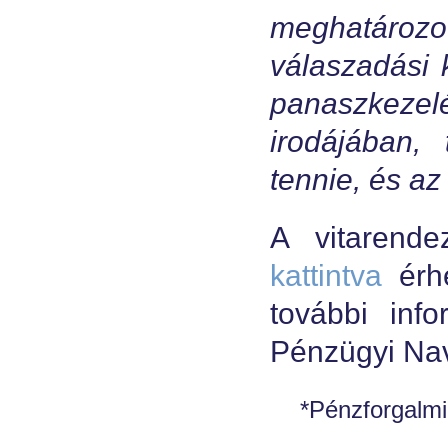
meghatározot
válaszadási 
panaszkezelé
irodájában,
tennie, és az
A vitarende
kattintva
érhe
további inf
Pénzügyi Nav
*Pénzforgalmi