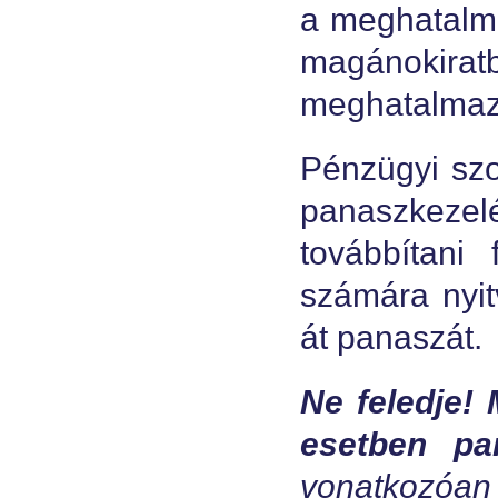
a meghatalma
magánokirat
meghatalmazás
Pénzügyi szo
panaszkezelé
továbbítani 
számára nyit
át panaszát.
Ne feledje!
esetben pa
vonatkozóan 