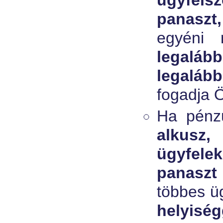
ügyfélsz
panaszt
egyéni n
legaláb
legaláb
fogadja Ö
Ha pénzü
alkusz,
ügyfele
panaszt
többes ü
helyis