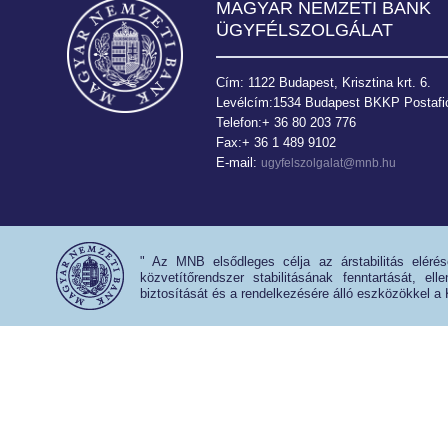
MAGYAR NEMZETI BANK
ÜGYFÉLSZOLGÁLAT
Cím: 1122 Budapest, Krisztina krt. 6.
Levélcím:1534 Budapest BKKP Postafió
Telefon:+ 36 80 203 776
Fax:+ 36 1 489 9102
E-mail:
ugyfelszolgalat@mnb.hu
" Az MNB elsődleges célja az árstabilitás eléré
közvetítőrendszer stabilitásának fenntartását, e
biztosítását és a rendelkezésére álló eszközökkel a 