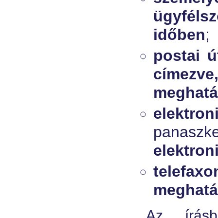
ügyféls
időben
;
postai ú
címezve
meghatá
elektro
panaszk
elektron
telefaxo
meghatár
Az írásb