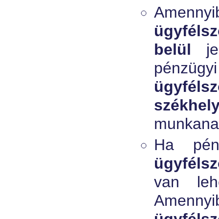
Amennyib
ügyfélsz
belül
j
pénzüg
ügyfél
székhel
munkanap
Ha pénz
ügyfélsz
van leh
Amen