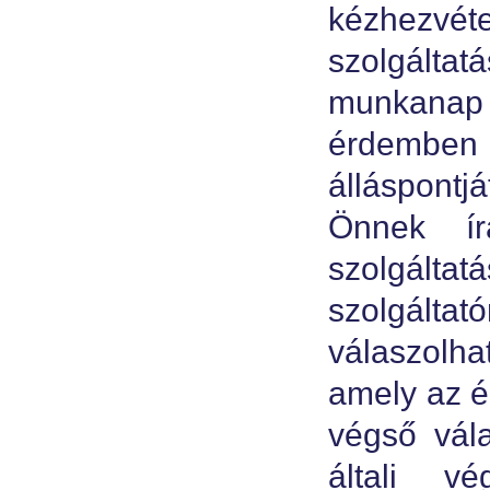
kézhezvé
szolgáltat
munkanap
érdemben 
álláspontj
Önnek ír
szolgáltat
szolgáltat
válaszolhat
amely az é
végső vála
általi v