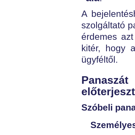
A bejelenté
szolgáltató p
érdemes azt 
kitér, hogy 
ügyféltől.
Panaszá
előterjeszt
Szóbeli pana
Személye