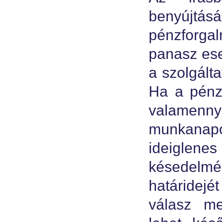
benyújtás
pénzforga
panasz ese
a szolgálta
Ha a pénzf
valamennyi
munkanapon
ideiglene
késedelm
határidejé
válasz me