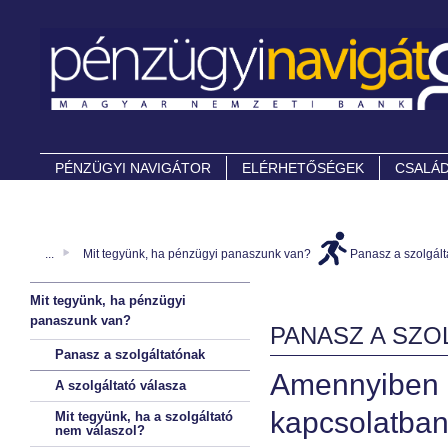
PÉNZÜGYI NAVIGÁTOR
ELÉRHETŐSÉGEK
CSALÁD
...
Mit tegyünk, ha pénzügyi panaszunk van?
Panasz a szolgál
Mit tegyünk, ha pénzügyi
panaszunk van?
PANASZ A SZO
Panasz a szolgáltatónak
Amennyibe
A szolgáltató válasza
kapcsolatba
Mit tegyünk, ha a szolgáltató
nem válaszol?