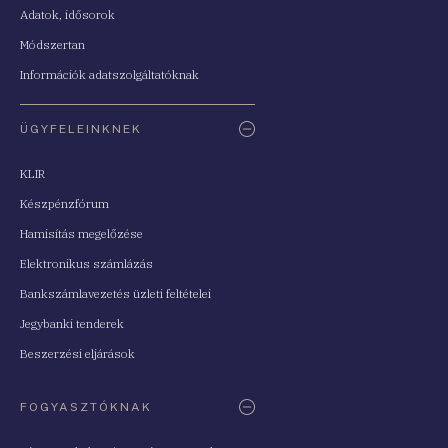
Adatok, idősorok
Módszertan
Információk adatszolgáltatóknak
ÜGYFELEINKNEK
KLIR
Készpénzfórum
Hamisítás megelőzése
Elektronikus számlázás
Bankszámlavezetés üzleti feltételei
Jegybanki tenderek
Beszerzési eljárások
FOGYASZTÓKNAK