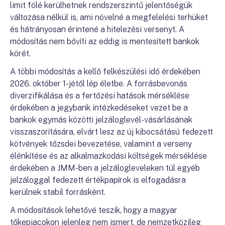
limit fölé kerülhetnek rendszerszintű jelentőségük
változása nélkül is, ami növelné a megfelelési terhüket
és hátrányosan érintené a hitelezési versenyt. A
módosítás nem bővíti az eddig is mentesített bankok
körét.
A többi módosítás a kellő felkészülési idő érdekében
2026. október 1-jétől lép életbe. A forrásbevonás
diverzifikálása és a fertőzési hatások mérséklése
érdekében a jegybank intézkedéseket vezet be a
bankok egymás közötti jelzáloglevél-vásárlásának
visszaszorítására, elvárt lesz az új kibocsátású fedezett
kötvények tőzsdei bevezetése, valamint a verseny
élénkítése és az alkalmazkodási költségek mérséklése
érdekében a JMM-ben a jelzálogleveleken túl egyéb
jelzáloggal fedezett értékpapírok is elfogadásra
kerülnek stabil forrásként.
A módosítások lehetővé teszik, hogy a magyar
tőkepiacokon jelenleg nem ismert, de nemzetközileg