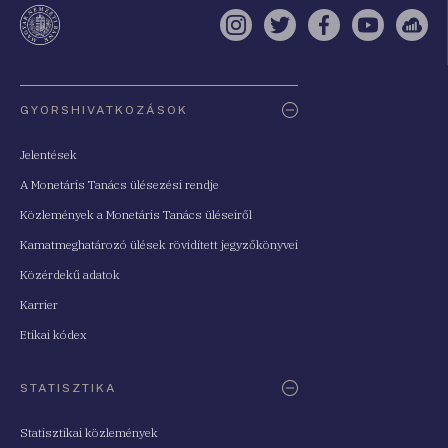
te
Instagram
Twitter
Facebook
YouTube
Sell
Oldaltérkép
GYORSHIVATKOZÁSOK
Jelentések
A Monetáris Tanács ülésezési rendje
Közlemények a Monetáris Tanács üléseiről
Kamatmeghatározó ülések rövidített jegyzőkönyvei
Közérdekű adatok
Karrier
Etikai kódex
STATISZTIKA
Statisztikai közlemények