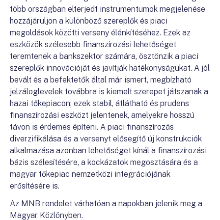
több országban elterjedt instrumentumok megjelenése
hozzájáruljon a különböző szereplők és piaci
megoldások közötti verseny élénkítéséhez. Ezek az
eszközök szélesebb finanszírozási lehetőséget
teremtenek a bankszektor számára, ösztönzik a piaci
szereplők innovációját és javítják hatékonyságukat. A jól
bevált és a befektetők által már ismert, megbízható
jelzáloglevelek továbbra is kiemelt szerepet játszanak a
hazai tőkepiacon; ezek stabil, átlátható és prudens
finanszírozási eszközt jelentenek, amelyekre hosszú
távon is érdemes építeni. A piaci finanszírozás
diverzifikálása és a versenyt elősegítő új konstrukciók
alkalmazása azonban lehetőséget kínál a finanszírozási
bázis szélesítésére, a kockázatok megosztására és a
magyar tőkepiac nemzetközi integrációjának
erősítésére is.
Az MNB rendelet várhatóan a napokban jelenik meg a
Magyar Közlönyben.