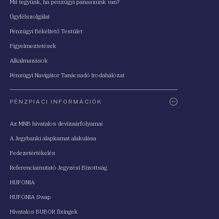
Mit tegyünk, ha pénzügyi panaszunk van?
Ügyfélszolgálat
Pénzügyi Békéltető Testület
Figyelmeztetések
Alkalmazások
Pénzügyi Navigátor Tanácsadó Irodahálózat
PÉNZPIACI INFORMÁCIÓK
Az MNB hivatalos devizaárfolyamai
A Jegybanki alapkamat alakulása
Fedezetértékelés
Referenciamutató Jegyzési Bizottság
HUFONIA
HUFONIA Swap
Hivatalos BUBOR fixingek