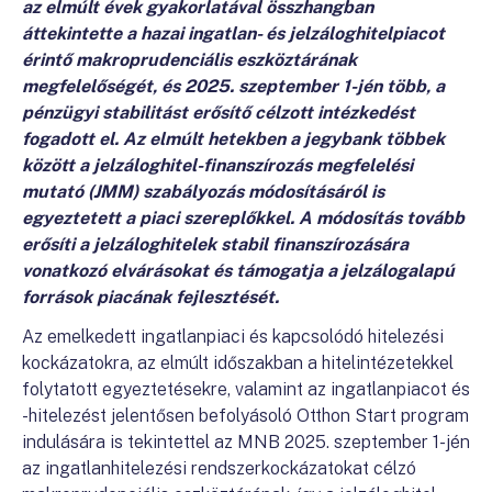
az elmúlt évek gyakorlatával összhangban
áttekintette a hazai ingatlan- és jelzáloghitelpiacot
érintő makroprudenciális eszköztárának
megfelelőségét, és 2025. szeptember 1-jén több, a
pénzügyi stabilitást erősítő célzott intézkedést
fogadott el. Az elmúlt hetekben a jegybank többek
között a jelzáloghitel-finanszírozás megfelelési
mutató (JMM) szabályozás módosításáról is
egyeztetett a piaci szereplőkkel. A módosítás tovább
erősíti a jelzáloghitelek stabil finanszírozására
vonatkozó elvárásokat és támogatja a jelzálogalapú
források piacának fejlesztését.
Az emelkedett ingatlanpiaci és kapcsolódó hitelezési
kockázatokra, az elmúlt időszakban a hitelintézetekkel
folytatott egyeztetésekre, valamint az ingatlanpiacot és
-hitelezést jelentősen befolyásoló Otthon Start program
indulására is tekintettel az MNB 2025. szeptember 1-jén
az ingatlanhitelezési rendszerkockázatokat célzó