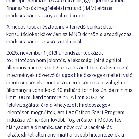
makroprudenciális eszköztárának, így a jelzáloghitel-
finanszírozás megfelelési mutató (JMM) előírás
módosításának irányairól is döntött.
A módosítások részleteire kiterjedő bankszektori
konzultációkat követően az MNB döntött a szabályozás
módosításának végső tartalmáról.
2025. november 1-jétől a rendszerkockázat
tekintetében nem jelentős, a lakossági jelzáloghitel-
állomány mindössze 1,2 százalékáért felelős kisméretű
intézmények növekvő átlagos hitelösszegek mellett való
mentesítésének fenntartása érdekében a jelzáloghitel-
állományra vonatkozó 40 milliárd forintos ún. de minimis
limit 100 milliárd forintra nő. A limit 2022-es
felülvizsgálata óta a kihelyezett hitelösszegek
jelentősen megnőttek, amit az Otthon Start Program
indulása várhatóan tovább fog erősíteni. Módosítás
hiányában a dinamikusan növekvő lakásárak és
jelzáloghitel-állomány miatt a kisebb hitelintézetek a