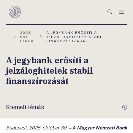
Főmenü
Keresés
Men
Magyar
Nemzeti
Bank
AKTUÁLIS
2025.
A JEGYBANK ERŐSÍTI A
OLDAL:
...
ÉVI
JELZÁLOGHITELEK STABIL
HÍREK
FINANSZÍROZÁSÁT
A jegybank erősíti a
jelzáloghitelek stabil
finanszírozását
Kiemelt témák
Budapest, 2025. október 30.
– A Magyar Nemzeti Bank