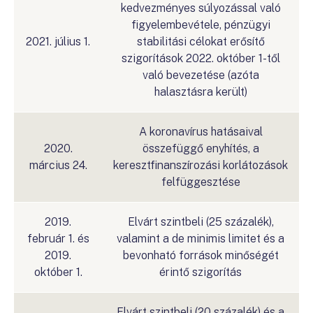
kedvezményes súlyozással való
figyelembevétele, pénzügyi
2021. július 1.
stabilitási célokat erősítő
szigorítások 2022. október 1-től
való bevezetése (azóta
halasztásra került)
A koronavírus hatásaival
2020.
összefüggő enyhítés, a
március 24.
keresztfinanszírozási korlátozások
felfüggesztése
2019.
Elvárt szintbeli (25 százalék),
február 1. és
valamint a de minimis limitet és a
2019.
bevonható források minőségét
október 1.
érintő szigorítás
Elvárt szintbeli (20 százalék) és a