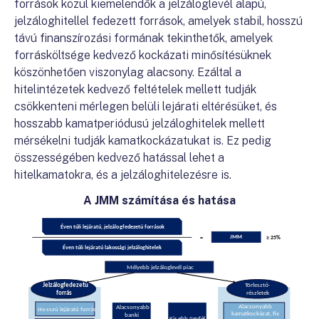
források közül kiemelendők a jelzáloglevél alapú,
jelzáloghitellel fedezett források, amelyek stabil, hosszú
távú finanszírozási formának tekinthetők, amelyek
forrásköltsége kedvező kockázati minősítésüknek
köszönhetően viszonylag alacsony. Ezáltal a
hitelintézetek kedvező feltételek mellett tudják
csökkenteni mérlegen belüli lejárati eltérésüket, és
hosszabb kamatperiódusú jelzáloghitelek mellett
mérsékelni tudják kamatkockázatukat is. Ez pedig
összességében kedvező hatással lehet a
hitelkamatokra, és a jelzáloghitelezésre is.
A JMM számítása
és hatása