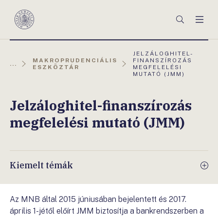
Főmenü
Keresés
Men
Magyar
Nemzeti
Bank
AKTUÁLIS
JELZÁLOGHITEL-
OLDAL:
MAKROPRUDENCIÁLIS
FINANSZÍROZÁS
...
ESZKÖZTÁR
MEGFELELÉSI
MUTATÓ (JMM)
Jelzáloghitel-finanszírozás
megfelelési mutató (JMM)
Kiemelt témák
Az MNB által 2015 júniusában bejelentett és 2017.
április 1-jétől előírt JMM biztosítja a bankrendszerben a