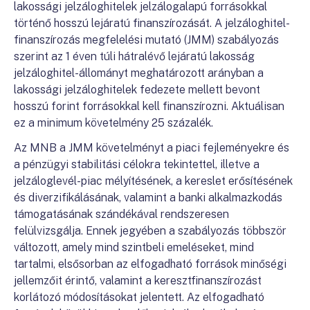
lakossági jelzáloghitelek jelzálogalapú forrásokkal
történő hosszú lejáratú finanszírozását. A jelzáloghitel-
finanszírozás megfelelési mutató (JMM) szabályozás
szerint az 1 éven túli hátralévő lejáratú lakosság
jelzáloghitel-állományt meghatározott arányban a
lakossági jelzáloghitelek fedezete mellett bevont
hosszú forint forrásokkal kell finanszírozni. Aktuálisan
ez a minimum követelmény 25 százalék.
Az MNB a JMM követelményt a piaci fejleményekre és
a pénzügyi stabilitási célokra tekintettel, illetve a
jelzáloglevél-piac mélyítésének, a kereslet erősítésének
és diverzifikálásának, valamint a banki alkalmazkodás
támogatásának szándékával rendszeresen
felülvizsgálja. Ennek jegyében a szabályozás többször
változott, amely mind szintbeli emeléseket, mind
tartalmi, elsősorban az elfogadható források minőségi
jellemzőit érintő, valamint a keresztfinanszírozást
korlátozó módosításokat jelentett. Az elfogadható