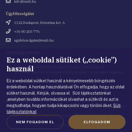
Email
info@mnb.hu
cím
Ügyfélszolgálat
Cím
1122 Budapest, Krisztina krt. 6.
Telefonszám
+36 80 203 776
Email
ugyfelszolgalat@mnb.hu
cím
Lakossági pénztár
Ez a weboldal sütiket („cookie”)
Cím
1054 Budapest, Kiss Ernő utca 1.
használ
(a Magyar Nemzeti Bank Budapest V. ker., Szabadság tér
8-9. szám alatti székházának Kiss Ernő utca 1. szám alatti bejárata)
Ez a weboldal sütiket használ a kényelmesebb böngészés
Email
penztar@mnb.hu
cím
érdekében. A honlap használatával Ön elfogadja, hogy az oldal
sütiket használ. Kérjük, olvassa el Süti tájékoztatónkat
,amelyben további információkat olvashat a sütikről és azt is
megtudhatja, hogyan tudja kikapcsolni vagy törölni őket.
Süti
© Magyar Nemzeti Bank
|
Impresszum
|
Jogi nyilatkozat
|
Adatkezelési
tájékoztatónkat
tájékoztató
|
Süti tájékoztató
|
Gyakorlati tudnivalók a honlappal
NEM FOGADOM EL
ELFOGADOM
kapcsolatban