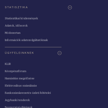
STATISZTIKA
Statisztikai közlemények
Adatok, idősorok
Módszertan
Információk adatszolgáltatóknak
ÜGYFELEINKNEK
KLIR
Készpénzfórum
Hamisítás megelőzése
Elektronikus számlázás
Bankszámlavezetés üzleti feltételei
Jegybanki tenderek
Beszerzési eljárások