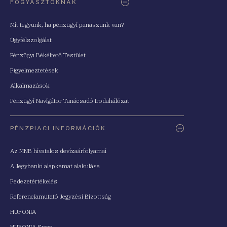
FOGYASZTÓKNAK
Mit tegyünk, ha pénzügyi panaszunk van?
Ügyfélszolgálat
Pénzügyi Békéltető Testület
Figyelmeztetések
Alkalmazások
Pénzügyi Navigátor Tanácsadó Irodahálózat
PÉNZPIACI INFORMÁCIÓK
Az MNB hivatalos devizaárfolyamai
A Jegybanki alapkamat alakulása
Fedezetértékelés
Referenciamutató Jegyzési Bizottság
HUFONIA
HUFONIA Swap