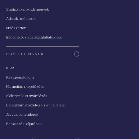
Statisztikai közlemények
Adatok, idősorok
Módszertan
Információk adatszolgáltatóknak
ÜGYFELEINKNEK
KLIR
Készpénzfórum
Hamisítás megelőzése
Elektronikus számlázás
Bankszámlavezetés üzleti feltételei
Jegybanki tenderek
Beszerzési eljárások