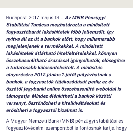
Budapest, 2017. május 19. –
Az MNB Pénzügyi
Stabilitási Tanácsa meghatározta a minősített
fogyasztóbarát lakáshitelek főbb jellemzőit, így
nyitva áll az út a bankok előtt, hogy mihamarabb
megjelenjenek e termékekkel. A minősített
lakáshitelek átlátható hitelfeltételekkel, könnyen
összehasonlítható árazással igényelhetők, elősegítve
a tudatosabb kölcsönfelvételt. A minősítés
elnyerésére 2017. június 1-jétől pályázhatnak a
bankok, a fogyasztók tájékozódását pedig ez év
őszétől jegybanki online összehasonlító weboldal is
támogatja
.
Mindez élénkítheti a bankok közötti
versenyt, ösztönözheti a hitelkiváltásokat és
erősítheti a fogyasztói bizalmat is.
A Magyar Nemzeti Bank (MNB) pénzügyi stabilitási és
fogyasztóvédelmi szempontból is fontosnak tartja, hogy