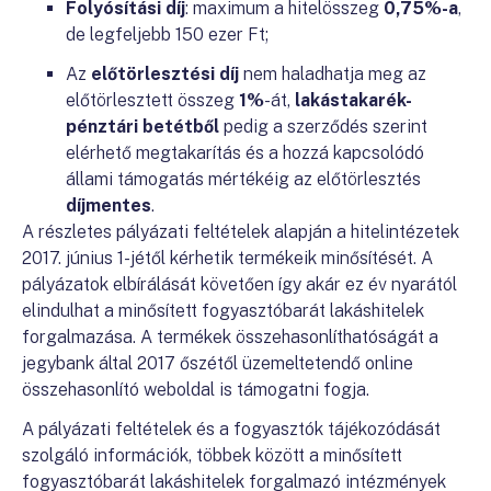
Folyósítási díj
: maximum a hitelösszeg
0,75%-a
,
de legfeljebb 150 ezer Ft;
Az
előtörlesztési díj
nem haladhatja meg az
előtörlesztett összeg
1%
-át,
lakástakarék-
pénztári betétből
pedig a szerződés szerint
elérhető megtakarítás és a hozzá kapcsolódó
állami támogatás mértékéig az előtörlesztés
díjmentes
.
A részletes pályázati feltételek alapján a hitelintézetek
2017. június 1-jétől kérhetik termékeik minősítését. A
pályázatok elbírálását követően így akár ez év nyarától
elindulhat a minősített fogyasztóbarát lakáshitelek
forgalmazása. A termékek összehasonlíthatóságát a
jegybank által 2017 őszétől üzemeltetendő online
összehasonlító weboldal is támogatni fogja.
A pályázati feltételek és a fogyasztók tájékozódását
szolgáló információk, többek között a minősített
fogyasztóbarát lakáshitelek forgalmazó intézmények