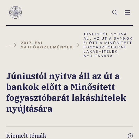
Főmenü
Keresés
Men
Magyar
Nemzeti
Bank
AKTUÁLIS
JÚNIUSTÓL NYITVA
OLDAL:
ÁLL AZ ÚT A BANKOK
2017. ÉVI
ELŐTT A MINŐSÍTETT
...
SAJTÓKÖZLEMÉNYEK
FOGYASZTÓBARÁT
LAKÁSHITELEK
NYÚJTÁSÁRA
Júniustól nyitva áll az út a
bankok előtt a Minősített
fogyasztóbarát lakáshitelek
nyújtására
Kiemelt témák