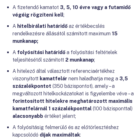
A fizetendő kamatot
3, 5, 10 évre vagy a futamidő
végéig rögzíteni kell
;
A
hitelbírálati határidő
az értékbecslés
rendelkezésre állásától számított maximum
15
munkanap;
A
folyósítási határidő
a folyósítási feltételek
teljesítésétől számított
2 munkanap
;
A hitelező által választott referenciaértékhez
viszonyított
kamatfelár
nem haladhatja meg a
3,5
százalékpontot
(350 bázispontot), amely – a
megváltozott hitelkockázatokat is figyelembe véve – a
forintosított hitelekre meghatározott maximális
kamatfelárnál 1 százalékponttal
(100 bázisponttal)
alacsonyabb
értéket jelent;
A folyósításig felmerülő és az előtörlesztéshez
kapcsolódó
díjak maximáltak
: