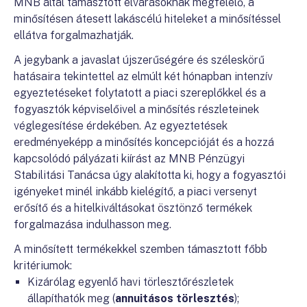
MNB által támasztott elvárásoknak megfelelő, a
minősítésen átesett lakáscélú hiteleket a minősítéssel
ellátva forgalmazhatják.
A jegybank a javaslat újszerűségére és széleskörű
hatásaira tekintettel az elmúlt két hónapban intenzív
egyeztetéseket folytatott a piaci szereplőkkel és a
fogyasztók képviselőivel a minősítés részleteinek
véglegesítése érdekében. Az egyeztetések
eredményeképp a minősítés koncepcióját és a hozzá
kapcsolódó pályázati kiírást az MNB Pénzügyi
Stabilitási Tanácsa úgy alakította ki, hogy a fogyasztói
igényeket minél inkább kielégítő, a piaci versenyt
erősítő és a hitelkiváltásokat ösztönző termékek
forgalmazása indulhasson meg.
A minősített termékekkel szemben támasztott főbb
kritériumok:
Kizárólag egyenlő havi törlesztőrészletek
állapíthatók meg (
annuitásos törlesztés
);