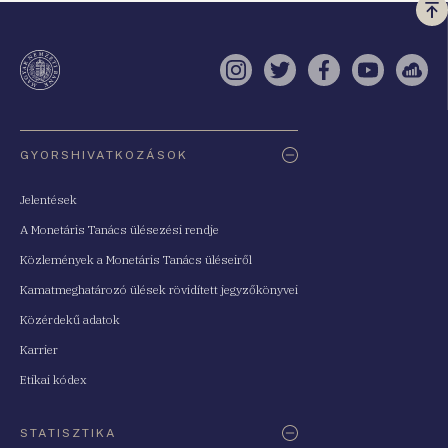
Vi
a
te
Instagram
Twitter
Facebook
YouTube
Sell
Oldaltérkép
GYORSHIVATKOZÁSOK
Jelentések
A Monetáris Tanács ülésezési rendje
Közlemények a Monetáris Tanács üléseiről
Kamatmeghatározó ülések rövidített jegyzőkönyvei
Közérdekű adatok
Karrier
Etikai kódex
STATISZTIKA