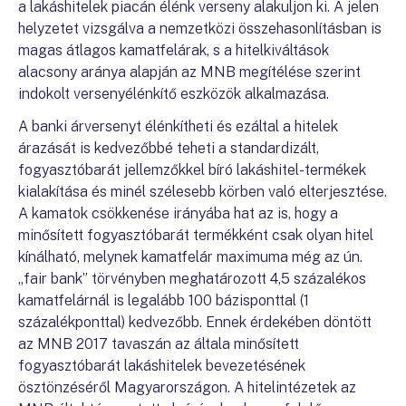
a lakáshitelek piacán élénk verseny alakuljon ki. A jelen
helyzetet vizsgálva a nemzetközi összehasonlításban is
magas átlagos kamatfelárak, s a hitelkiváltások
alacsony aránya alapján az MNB megítélése szerint
indokolt versenyélénkítő eszközök alkalmazása.
A banki árversenyt élénkítheti és ezáltal a hitelek
árazását is kedvezőbbé teheti a standardizált,
fogyasztóbarát jellemzőkkel bíró lakáshitel-termékek
kialakítása és minél szélesebb körben való elterjesztése.
A kamatok csökkenése irányába hat az is, hogy a
minősített fogyasztóbarát termékként csak olyan hitel
kínálható, melynek kamatfelár maximuma még az ún.
„fair bank” törvényben meghatározott 4,5 százalékos
kamatfelárnál is legalább 100 bázisponttal (1
százalékponttal) kedvezőbb. Ennek érdekében döntött
az MNB 2017 tavaszán az általa minősített
fogyasztóbarát lakáshitelek bevezetésének
ösztönzéséről Magyarországon. A hitelintézetek az