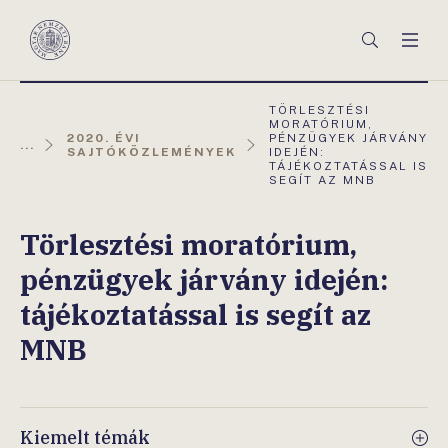
Főmenü
Keresés
Men
Magyar
Nemzeti
Bank
AKTUÁLIS
TÖRLESZTÉSI
OLDAL:
MORATÓRIUM,
2020. ÉVI
PÉNZÜGYEK JÁRVÁNY
...
SAJTÓKÖZLEMÉNYEK
IDEJÉN:
TÁJÉKOZTATÁSSAL IS
SEGÍT AZ MNB
Törlesztési moratórium,
pénzügyek járvány idején:
tájékoztatással is segít az
MNB
Kiemelt témák