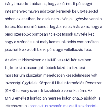
irányt mutatott abban is, hogy az érintett pénzügyi
intézmények milyen adatokat kérjenek be ügyfeleiktől
abban az esetben, ha azok nem kívánják igénybe venni a
törlesztési moratóriumot. Jegybanki elvárás az is, hogy a
piaci szereplők pontosan tájékoztassák ügyfeleiket,
hogy e szándékukat mely kommunikációs csatornákon
jelezhetik az adott bank, pénzügyi vállalkozás felé.
Az elmúlt időszakban az MNB vezetői körlevélben
fejtette ki álláspontját többek között a fizetési
moratórium időszakát megelőzően késedelmessé vált
lakossági ügyfelek Központi Hitelinformációs Rendszer
(KHR) törvény szerinti kezelésére vonatkozóan. Az
MNB emellett honlapján nemrég külön önálló aloldalt is
létrehozott a
koronavírus nyomán megtett gazdasági-