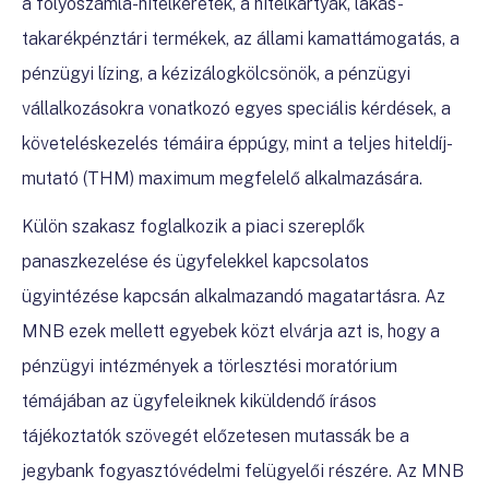
a folyószámla-hitelkeretek, a hitelkártyák, lakás-
takarékpénztári termékek, az állami kamattámogatás, a
pénzügyi lízing, a kézizálogkölcsönök, a pénzügyi
vállalkozásokra vonatkozó egyes speciális kérdések, a
követeléskezelés témáira éppúgy, mint a teljes hiteldíj-
mutató (THM) maximum megfelelő alkalmazására.
Külön szakasz foglalkozik a piaci szereplők
panaszkezelése és ügyfelekkel kapcsolatos
ügyintézése kapcsán alkalmazandó magatartásra. Az
MNB ezek mellett egyebek közt elvárja azt is, hogy a
pénzügyi intézmények a törlesztési moratórium
témájában az ügyfeleiknek kiküldendő írásos
tájékoztatók szövegét előzetesen mutassák be a
jegybank fogyasztóvédelmi felügyelői részére. Az MNB