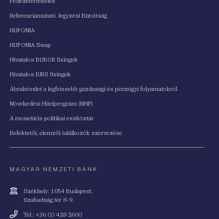
Fedezetértékelés
Referenciamutató Jegyzési Bizottság
HUFONIA
HUFONIA Swap
Hivatalos BUBOR fixingek
Hivatalos BIRS fixingek
Ábrakészlet a legfrissebb gazdasági és pénzügyi folyamatokról
Növekedési Hitelprogram (NHP)
A monetáris politikai eszköztár
Befektetői, elemzői találkozók szervezése
MAGYAR NEMZETI BANK
Cím
Székhely: 1054 Budapest,
Szabadság tér 8-9.
Telefonszám
Tel.: +36 (1) 428 2600