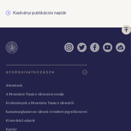
Kiadványi publikációs naptár
Vi
a
te
Instagram
Twitter
Facebook
YouTube
Sell
Oldaltérkép
GYORSHIVATKOZÁSOK
Jelentések
A Monetáris Tanács ülésezési rendje
Közlemények a Monetáris Tanács üléseiről
Kamatmeghatározó ülések rövidített jegyzőkönyvei
Közérdekű adatok
Karrier