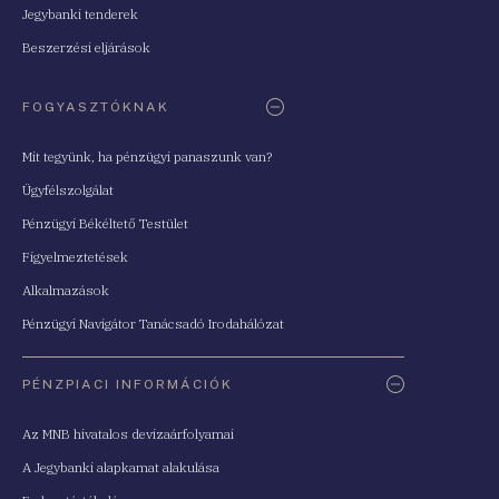
Jegybanki tenderek
Beszerzési eljárások
FOGYASZTÓKNAK
Mit tegyünk, ha pénzügyi panaszunk van?
Ügyfélszolgálat
Pénzügyi Békéltető Testület
Figyelmeztetések
Alkalmazások
Pénzügyi Navigátor Tanácsadó Irodahálózat
PÉNZPIACI INFORMÁCIÓK
Az MNB hivatalos devizaárfolyamai
A Jegybanki alapkamat alakulása