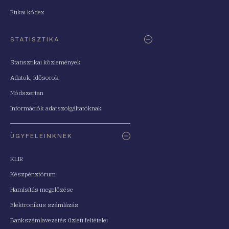
Etikai kódex
STATISZTIKA
Statisztikai közlemények
Adatok, idősorok
Módszertan
Információk adatszolgáltatóknak
ÜGYFELEINKNEK
KLIR
Készpénzfórum
Hamisítás megelőzése
Elektronikus számlázás
Bankszámlavezetés üzleti feltételei