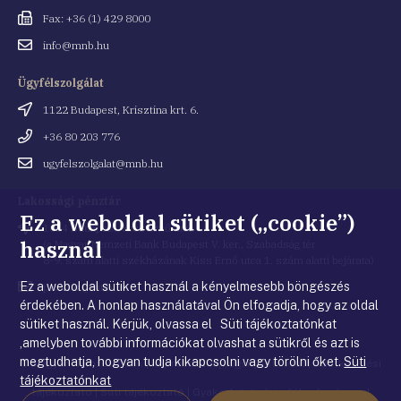
Fax
Fax: +36 (1) 429 8000
Email
info@mnb.hu
cím
Ügyfélszolgálat
Cím
1122 Budapest, Krisztina krt. 6.
Telefonszám
+36 80 203 776
Email
ugyfelszolgalat@mnb.hu
cím
Lakossági pénztár
Ez a weboldal sütiket („cookie”)
Cím
1054 Budapest, Kiss Ernő utca 1.
használ
(a Magyar Nemzeti Bank Budapest V. ker., Szabadság tér
8-9. szám alatti székházának Kiss Ernő utca 1. szám alatti bejárata)
Ez a weboldal sütiket használ a kényelmesebb böngészés
Email
penztar@mnb.hu
cím
érdekében. A honlap használatával Ön elfogadja, hogy az oldal
sütiket használ. Kérjük, olvassa el Süti tájékoztatónkat
,amelyben további információkat olvashat a sütikről és azt is
megtudhatja, hogyan tudja kikapcsolni vagy törölni őket.
Süti
© Magyar Nemzeti Bank
|
Impresszum
|
Jogi nyilatkozat
|
Adatkezelési
tájékoztatónkat
tájékoztató
|
Süti tájékoztató
|
Gyakorlati tudnivalók a honlappal