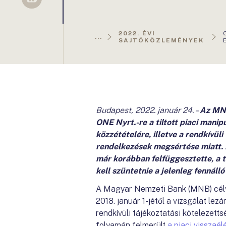
Sellsy
2022. ÉVI
...
SAJTÓKÖZLEMÉNYEK
Budapest, 2022. január 24.
–
Az MNB
ONE Nyrt.-re a tiltott piaci manip
közzétételére, illetve a rendkívül
rendelkezések megsértése miatt.
már korábban felfüggesztette, a 
kell szüntetnie a jelenleg fennáll
A Magyar Nemzeti Bank (MNB) célvi
2018. január 1-jétől a vizsgálat lez
rendkívüli tájékoztatási kötelezett
folyamán felmerült
a piaci visszaél