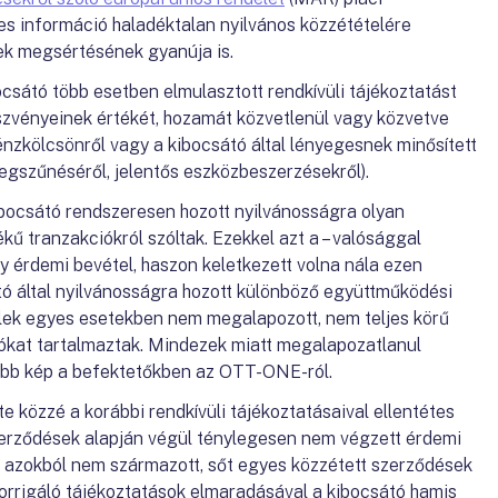
tes információ haladéktalan nyilvános közzétételére
ek megsértésének gyanúja is.
csátó több esetben elmulasztott rendkívüli tájékoztatást
észvényeinek értékét, hozamát közvetlenül vagy közvetve
pénzkölcsönről vagy a kibocsátó által lényegesnek minősített
gszűnéséről, jelentős eszközbeszerzésekről).
 kibocsátó rendszeresen hozott nyilvánosságra olyan
kű tranzakciókról szóltak. Ezekkel azt a – valósággal
gy érdemi bevétel, haszon keletkezett volna nála ezen
tó által nyilvánosságra hozott különböző együttműködési
lek egyes esetekben nem megalapozott, nem teljes körű
ókat tartalmaztak. Mindezek miatt megalapozatlanul
ívabb kép a befektetőkben az OTT-ONE-ról.
 közzé a korábbi rendkívüli tájékoztatásaival ellentétes
 szerződések alapján végül ténylegesen nem végzett érdemi
 azokból nem származott, sőt egyes közzétett szerződések
 korrigáló tájékoztatások elmaradásával a kibocsátó hamis