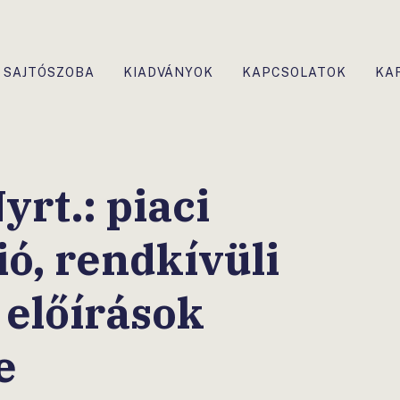
SAJTÓSZOBA
KIADVÁNYOK
KAPCSOLATOK
KA
rt.: piaci
ó, rendkívüli
 előírások
e