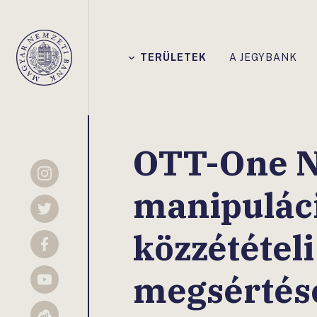
Főmenü
TERÜLETEK
A JEGYBANK
Magyar
Nemzeti
Bank
OTT-One Ny
Instagram
manipuláci
Twitter
közzétételi
Facebook
megsértés
YouTube