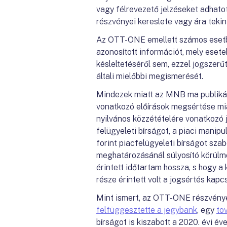
vagy félrevezető jelzéseket adhat
részvényei kereslete vagy ára tekin
Az OTT-ONE emellett számos esetb
azonosított információt, mely eset
késleltetéséről sem, ezzel jogszer
általi mielőbbi megismerését.
Mindezek miatt az MNB ma publikált
vonatkozó előírások megsértése mia
nyilvános közzétételére vonatkozó 
felügyeleti bírságot, a piaci manipu
forint piacfelügyeleti bírságot sza
meghatározásánál súlyosító körülm
érintett időtartam hossza, s hogy a
része érintett volt a jogsértés kapc
Mint ismert, az OTT-ONE részvényei
felfüggesztette a jegybank
, egy
to
bírságot is kiszabott a 2020. évi év