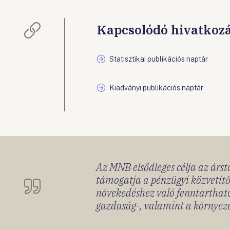
Kapcsolódó hivatkoz
Statisztikai publikációs naptár
Kiadványi publikációs naptár
Az MNB elsődleges célja az ársta
támogatja a pénzügyi közvetítő
növekedéshez való fenntartható
gazdaság-, valamint a környeze