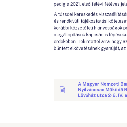
pedig a 2021. első félévi féléves j
A tőzsdei kereskedés visszaállítás
és rendkívüli tájékoztatási köteleze
korábbi közzétételi hiányosságok p
megállapítások kapcsán is lépéseke
érdekében. Tekintettel arra, hogy a
bűntett elkövetésének gyanúját, a
A Magyar Nemzeti Ban
Nyilvánosan Működő R
Lövőház utca 2-6. IV.