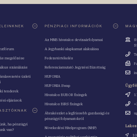
ELEINKNEK
PÉNZPIACI INFORMÁCIÓK
MAGY
Cím
Az MNB hivatalos devizaárfolyamai
S
S
nzfórum
A Jegybanki alapkamat alakulása
Telefo
T
tás megelőzése
Fedezetértékelés
Fax
F
nikus számlázás
Referenciamutató Jegyzési Bizottság
Email
i
mlavezetés üzleti
HUFONIA
cím
i
HUFONIA Swap
Ügyfé
ki tenderek
Cím
Hivatalos BUBOR fixingek
1
ési eljárások
Telefo
Hivatalos BIRS fixingek
+
ASZTÓKNAK
Email
Ábrakészlet a legfrissebb gazdasági és
u
cím
pénzügyi folyamatokról
yünk, ha pénzügyi
Lakos
Növekedési Hitelprogram (NHP)
unk van?
Cím
10
A monetáris politikai eszköztár