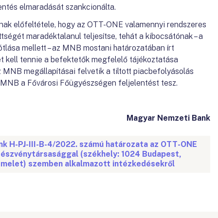
elentés elmaradását szankcionálta.
ának előfeltétele, hogy az OTT-ONE valamennyi rendszeres
ttségét maradéktalanul teljesítse, tehát a kibocsátónak – a
ótlása mellett – az MNB mostani határozatában írt
t kell tennie a befektetők megfelelő tájékoztatása
z MNB megállapításai felvetik a tiltott piacbefolyásolás
z MNB a Fővárosi Főügyészségen feljelentést tesz.
Magyar Nemzeti Bank
k H-PJ-III-B-4/2022. számú határozata az OTT-ONE
észvénytársasággal (székhely: 1024 Budapest,
 emelet) szemben alkalmazott intézkedésekről