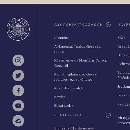
Oldaltérkép
GYORSHIVATKOZÁSOK
ÜGYF
Jelentések
KLIR
A Monetáris Tanács ülésezési
Készpé
rendje
Hamisí
Közlemények a Monetáris Tanács
Instagram
Elektro
üléseiről
Bankszá
Kamatmeghatározó ülések
feltétele
Twitter
rövidített jegyzőkönyvei
Jegyban
Közérdekű adatok
Facebook
Beszerz
Karrier
FOGY
Etikai kódex
YouTube
STATISZTIKA
Mit teg
panasz
Sellsy
Statisztikai közlemények