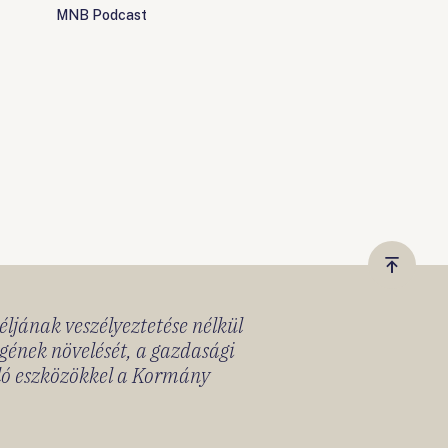
MNB Podcast
Vissza
a
céljának veszélyeztetése nélkül
tetejér
gének növelését, a gazdasági
lló eszközökkel a Kormány