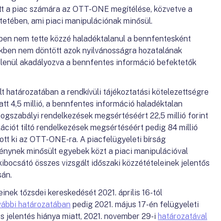
ott a piac számára az OTT-ONE megítélése, közvetve a
tetében, ami piaci manipulációnak minősül.
en nem tette közzé haladéktalanul a bennfentesként
ekben nem döntött azok nyilvánosságra hozatalának
űtlenül akadályozva a bennfentes információ befektetők
 határozatában a rendkívüli tájékoztatási kötelezettségre
tt 4,5 millió, a bennfentes információ haladéktalan
jogszabályi rendelkezések megsértéséért 22,5 millió forint
lációt tiltó rendelkezések megsértéséért pedig 84 millió
bott ki az OTT-ONE-ra. A piacfelügyeleti bírság
énynek minősült egyebek közt a piaci manipulációval
 kibocsátó összes vizsgált időszaki közzétételeinek jelentős
sán.
nek tőzsdei kereskedését 2021. április 16-tól
vábbi határozatában
pedig 2021. május 17-én felügyeleti
es jelentés hiánya miatt, 2021. november 29-i
határozatával