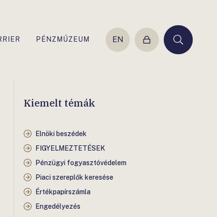
EN
RRIER
PÉNZMÚZEUM
Belépés
Keresés
Kiemelt témák
Elnöki beszédek
FIGYELMEZTETÉSEK
Pénzügyi fogyasztóvédelem
Piaci szereplők keresése
Értékpapírszámla
Engedélyezés