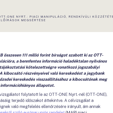
AKTUÁLIS
OTT-ONE NYRT.: PIACI MANIPULÁCIÓ, RENDKÍVÜLI KÖZZÉTÉT
OLDAL:
ELŐÍRÁSOK MEGSÉRTÉSE
 összesen 111 millió forint bírságot szabott ki az OTT-
ulációra, a bennfentes információ haladéktalan nyilvános
i tájékoztatási kötelezettségre vonatkozó jogszabályi
A kibocsátó részvényeivel való kereskedést a jegybank
tőzsdei kereskedés visszaállításához a kibocsátónak meg
ó információhiányos állapotot.
zsgálatot folytatott le az OTT-ONE Nyrt.-nél (OTT-ONE),
árásáig terjedő időszakot áttekintve. A célvizsgálat a
ségnek való megfelelés ellenőrzésére irányult, ám annak
ésekről szóló európai uniós rendelet
(MAR) piaci