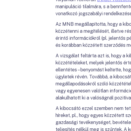
manipuláció tilalmára, s a bennfen
vonatkozó jogszabályi rendelkezés
Az MNB megállapította, hogy a kibo
közzétenni a megítélését, illetve r
érintő információkról (pl. jelentős 
és korábban közzétett szerződés me
A vizsgálat feltárta azt is, hogy a
közzétételeket, melyek jelentős érté
ellentétes – benyomást keltette, ho
ügyletek révén. Továbbá, a kibocsá
megállapodásokról szóló közzététe
vagy egyenesen valótlan informáci
alakulhatott ki a valóságnál pozit
A kibocsátó ezzel szemben nem tette
híreket, pl., hogy egyes közzétett
gazdasági tevékenységet, bevétele
teljesítés nélkül meg is szűntek. A