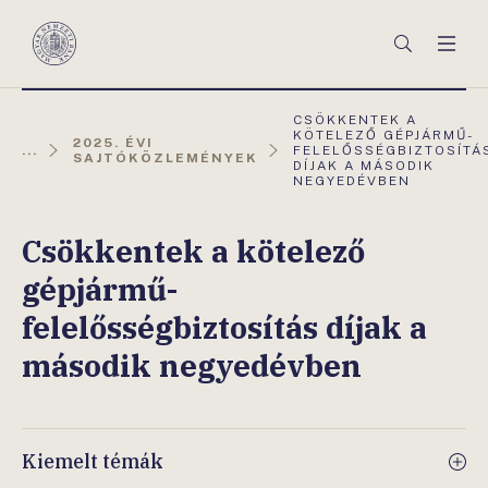
Főmenü
Keresés
Men
Magyar
Nemzeti
Bank
AKTUÁLIS
CSÖKKENTEK A
OLDAL:
KÖTELEZŐ GÉPJÁRMŰ-
2025. ÉVI
...
FELELŐSSÉGBIZTOSÍTÁ
SAJTÓKÖZLEMÉNYEK
DÍJAK A MÁSODIK
NEGYEDÉVBEN
Csökkentek a kötelező
gépjármű-
felelősségbiztosítás díjak a
második negyedévben
Kiemelt témák