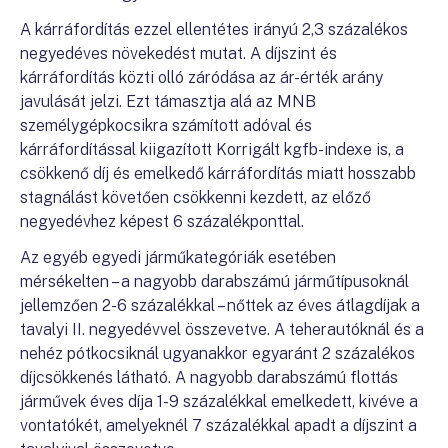
A kárráfordítás ezzel ellentétes irányú 2,3 százalékos
negyedéves növekedést mutat. A díjszint és
kárráfordítás közti olló záródása az ár-érték arány
javulását jelzi. Ezt támasztja alá az MNB
személygépkocsikra számított adóval és
kárráfordítással kiigazított Korrigált kgfb-indexe is, a
csökkenő díj és emelkedő kárráfordítás miatt hosszabb
stagnálást követően csökkenni kezdett, az előző
negyedévhez képest 6 százalékponttal.
Az egyéb egyedi járműkategóriák esetében
mérsékelten – a nagyobb darabszámú járműtípusoknál
jellemzően 2-6 százalékkal – nőttek az éves átlagdíjak a
tavalyi II. negyedévvel összevetve. A teherautóknál és a
nehéz pótkocsiknál ugyanakkor egyaránt 2 százalékos
díjcsökkenés látható. A nagyobb darabszámú flottás
járművek éves díja 1-9 százalékkal emelkedett, kivéve a
vontatókét, amelyeknél 7 százalékkal apadt a díjszint a