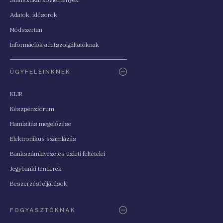
Adatok, idősorok
Módszertan
Információk adatszolgáltatóknak
ÜGYFELEINKNEK
KLIR
Készpénzfórum
Hamisítás megelőzése
Elektronikus számlázás
Bankszámlavezetés üzleti feltételei
Jegybanki tenderek
Beszerzési eljárások
FOGYASZTÓKNAK