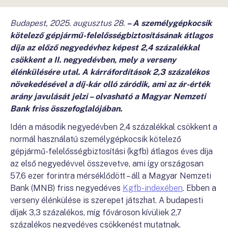
Budapest, 2025. augusztus 28.
– A személygépkocsik
kötelező gépjármű-felelősségbiztosításának átlagos
díja az előző negyedévhez képest 2,4 százalékkal
csökkent a II. negyedévben, mely
a verseny
élénkülésére utal. A kárráfordítások 2,3 százalékos
növekedésével a
díj-kár olló záródik, ami az ár-érték
arány javulását jelzi – olvasható a Magyar Nemzeti
Bank friss összefoglalójában.
Idén a második negyedévben 2,4 százalékkal csökkent a
normál használatú személygépkocsik kötelező
gépjármű-felelősségbiztosítási (kgfb) átlagos éves díja
az első negyedévvel összevetve, ami így országosan
57,6 ezer forintra mérséklődött – áll a Magyar Nemzeti
Bank (MNB) friss negyedéves
Kgfb-indexében
. Ebben a
verseny élénkülése is szerepet játszhat. A budapesti
díjak 3,3 százalékos, míg fővároson kívüliek 2,7
százalékos negyedéves csökkenést mutatnak.