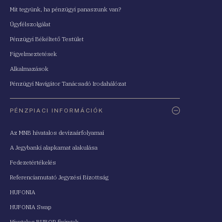
Mit tegyünk, ha pénzügyi panaszunk van?
Ügyfélszolgálat
Pénzügyi Békéltető Testület
Figyelmeztetések
Alkalmazások
Pénzügyi Navigátor Tanácsadó Irodahálózat
PÉNZPIACI INFORMÁCIÓK
Az MNB hivatalos devizaárfolyamai
A Jegybanki alapkamat alakulása
Fedezetértékelés
Referenciamutató Jegyzési Bizottság
HUFONIA
HUFONIA Swap
Hivatalos BUBOR fixingek