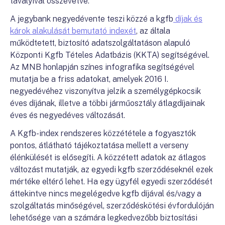
tavalyival összevetve.
A jegybank negyedévente teszi közzé a kgfb
díjak és
károk alakulását bemutató indexét
, az általa
működtetett, biztosító adatszolgáltatáson alapuló
Központi Kgfb Tételes Adatbázis (KKTA) segítségével.
Az MNB honlapján színes infografika segítségével
mutatja be a friss adatokat, amelyek 2016 I.
negyedévéhez viszonyítva jelzik a személygépkocsik
éves díjának, illetve a többi járműosztály átlagdíjainak
éves és negyedéves változását.
A Kgfb-index rendszeres közzététele a fogyasztók
pontos, átlátható tájékoztatása mellett a verseny
élénkülését is elősegíti. A közzétett adatok az átlagos
változást mutatják, az egyedi kgfb szerződéseknél ezek
mértéke eltérő lehet. Ha egy ügyfél egyedi szerződését
áttekintve nincs megelégedve kgfb díjával és/vagy a
szolgáltatás minőségével, szerződéskötési évfordulóján
lehetősége van a számára legkedvezőbb biztosítási