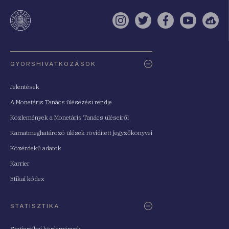
a
te
Instagram
Twitter
Facebook
YouTube
Sell
Oldaltérkép
GYORSHIVATKOZÁSOK
Jelentések
A Monetáris Tanács ülésezési rendje
Közlemények a Monetáris Tanács üléseiről
Kamatmeghatározó ülések rövidített jegyzőkönyvei
Közérdekű adatok
Karrier
Etikai kódex
STATISZTIKA
Statisztikai közlemények