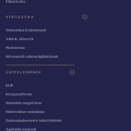
Etikai kódex
STATISZTIKA
Statisztikai közlemények
Adatok, idősorok
Módszertan
Információk adatszolgáltatóknak
ÜGYFELEINKNEK
KLIR
Készpénzfórum
Hamisítás megelőzése
Elektronikus számlázás
Bankszámlavezetés üzleti feltételei
Jegybanki tenderek