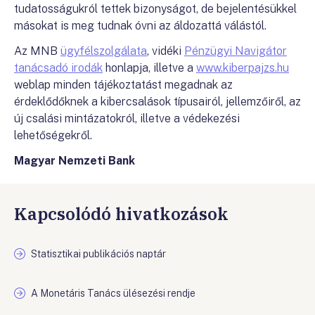
tudatosságukról tettek bizonyságot, de bejelentésükkel
másokat is meg tudnak óvni az áldozattá válástól.
Az MNB
ügyfélszolgálata
, vidéki
Pénzügyi Navigátor
tanácsadó irodák
honlapja, illetve a
www.kiberpajzs.hu
weblap minden tájékoztatást megadnak az
érdeklődőknek a kibercsalások típusairól, jellemzőiről, az
új csalási mintázatokról, illetve a védekezési
lehetőségekről.
Magyar Nemzeti Bank
Kapcsolódó hivatkozások
Statisztikai publikációs naptár
A Monetáris Tanács ülésezési rendje