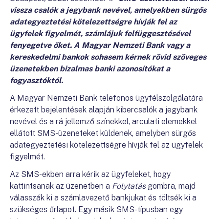
vissza csalók a jegybank nevével, amelyekben sürgős
adategyeztetési kötelezettségre hívják fel az
ügyfelek figyelmét, számlájuk felfüggesztésével
fenyegetve őket. A Magyar Nemzeti Bank vagy a
kereskedelmi bankok sohasem kérnek rövid szöveges
üzenetekben bizalmas banki azonosítókat a
fogyasztóktól.
A Magyar Nemzeti Bank telefonos ügyfélszolgálatára
érkezett bejelentések alapján kibercsalók a jegybank
nevével és a rá jellemző színekkel, arculati elemekkel
ellátott SMS-üzeneteket küldenek, amelyben sürgős
adategyeztetési kötelezettségre hívják fel az ügyfelek
figyelmét.
Az SMS-ekben arra kérik az ügyfeleket, hogy
kattintsanak az üzenetben a
Folytatás
gombra, majd
válasszák ki a számlavezető bankjukat és töltsék ki a
szükséges űrlapot. Egy másik SMS-típusban egy