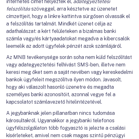
internetes címet helyeztek el,
adategyeztetési
felszólítás
szöveggel, arra késztetve az üzenetet
címzettjeit, hogy a linkre kattintva sürgősen olvassák el
a felszólítás tartalmát. Mindkét üzenet célja az
adathalászat: a kért felületeken a bizalmas banki
számla vagy/és kártyaadatokat megadva a kibercsalók
leemelik az adott ügyfelek pénzét azok számlájáról.
Az MNB tevékenysége során soha nem küld felszólítást
vagy adategyeztetési felhívást SMS-ben, illetve nem
keresi meg őket sem a saját nevében vagy kereskedelmi
bankok ügyfeleit megszólítva ilyen módon. Javasolt,
hogy aki válaszolt hasonló üzenetre és megadta
személyes banki azonosítóit, azonnal vegye fel a
kapcsolatot számlavezető hitelintézetével.
A jegybanknak jelen pillanatban nincs tudomása
károsultakról. Ugyanakkor a jegybanki telefonos
ügyfélszolgálaton több fogyasztó is jelezte a csalási
kísérleteket, amivel nem csak magas szintű pénzügyi