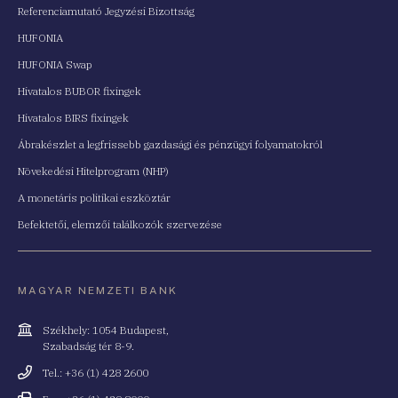
Referenciamutató Jegyzési Bizottság
HUFONIA
HUFONIA Swap
Hivatalos BUBOR fixingek
Hivatalos BIRS fixingek
Ábrakészlet a legfrissebb gazdasági és pénzügyi folyamatokról
Növekedési Hitelprogram (NHP)
A monetáris politikai eszköztár
Befektetői, elemzői találkozók szervezése
MAGYAR NEMZETI BANK
Cím
Székhely: 1054 Budapest,
Szabadság tér 8-9.
Telefonszám
Tel.: +36 (1) 428 2600