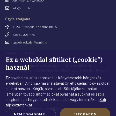
Fax
Fax: +36 (1) 429 8000
Email
info@mnb.hu
cím
Ügyfélszolgálat
Cím
1122 Budapest, Krisztina krt. 6.
Telefonszám
+36 80 203 776
Email
ugyfelszolgalat@mnb.hu
cím
Lakossági pénztár
Ez a weboldal sütiket („cookie”)
Cím
1054 Budapest, Kiss Ernő utca 1.
használ
(a Magyar Nemzeti Bank Budapest V. ker., Szabadság tér
8-9. szám alatti székházának Kiss Ernő utca 1. szám alatti bejárata)
Ez a weboldal sütiket használ a kényelmesebb böngészés
Email
penztar@mnb.hu
cím
érdekében. A honlap használatával Ön elfogadja, hogy az oldal
sütiket használ. Kérjük, olvassa el Süti tájékoztatónkat
,amelyben további információkat olvashat a sütikről és azt is
megtudhatja, hogyan tudja kikapcsolni vagy törölni őket.
Süti
© Magyar Nemzeti Bank
|
Impresszum
|
Jogi nyilatkozat
|
Adatkezelési
tájékoztatónkat
tájékoztató
|
Süti tájékoztató
|
Gyakorlati tudnivalók a honlappal
NEM FOGADOM EL
ELFOGADOM