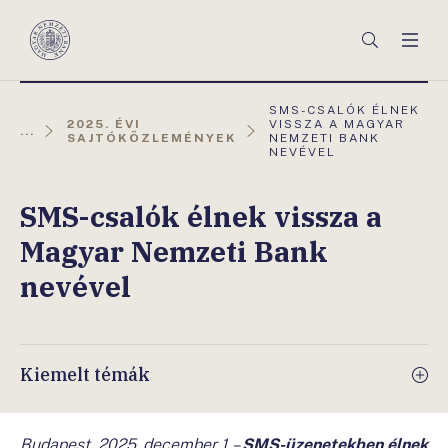
Főmenü
Keresés
Men
Magyar
Nemzeti
Bank
AKTUÁLIS
SMS-CSALÓK ÉLNEK
OLDAL:
2025. ÉVI
VISSZA A MAGYAR
...
SAJTÓKÖZLEMÉNYEK
NEMZETI BANK
NEVÉVEL
SMS-csalók élnek vissza a
Magyar Nemzeti Bank
nevével
Kiemelt témák
Budapest, 2025. december 1. –
SMS-üzenetekben élnek