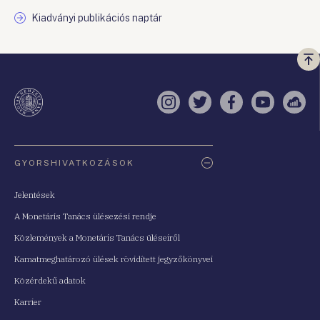
Kiadványi publikációs naptár
Vi
a
te
Instagram
Twitter
Facebook
YouTube
Sell
Oldaltérkép
GYORSHIVATKOZÁSOK
Jelentések
A Monetáris Tanács ülésezési rendje
Közlemények a Monetáris Tanács üléseiről
Kamatmeghatározó ülések rövidített jegyzőkönyvei
Közérdekű adatok
Karrier